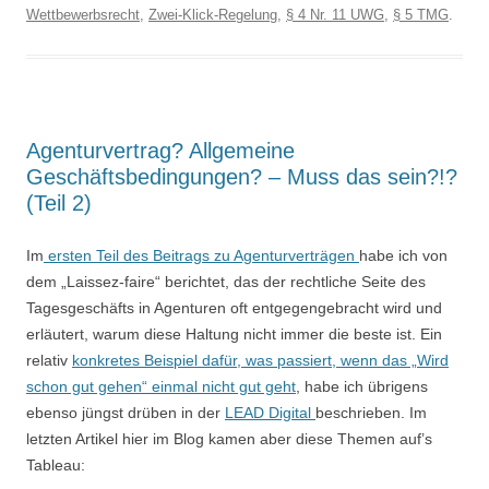
Wettbewerbsrecht
,
Zwei-Klick-Regelung
,
§ 4 Nr. 11 UWG
,
§ 5 TMG
.
Agenturvertrag? Allgemeine
Geschäftsbedingungen? – Muss das sein?!?
(Teil 2)
Im
ersten Teil des Beitrags zu Agenturverträgen
habe ich von
dem „Laissez-faire“ berichtet, das der rechtliche Seite des
Tagesgeschäfts in Agenturen oft entgegengebracht wird und
erläutert, warum diese Haltung nicht immer die beste ist. Ein
relativ
konkretes Beispiel dafür, was passiert, wenn das „Wird
schon gut gehen“ einmal nicht gut geht
, habe ich übrigens
ebenso jüngst drüben in der
LEAD Digital
beschrieben. Im
letzten Artikel hier im Blog kamen aber diese Themen auf’s
Tableau: