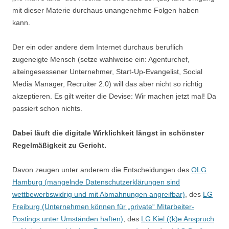
mit dieser Materie durchaus unangenehme Folgen haben
kann.
Der ein oder andere dem Internet durchaus beruflich
zugeneigte Mensch (setze wahlweise ein: Agenturchef,
alteingesessener Unternehmer, Start-Up-Evangelist, Social
Media Manager, Recruiter 2.0) will das aber nicht so richtig
akzeptieren. Es gilt weiter die Devise: Wir machen jetzt mal! Da
passiert schon nichts.
Dabei läuft die digitale Wirklichkeit längst in schönster
Regelmäßigkeit zu Gericht.
Davon zeugen unter anderem die Entscheidungen des
OLG
Hamburg (mangelnde Datenschutzerklärungen sind
wettbewerbswidrig und mit Abmahnungen angreifbar)
, des
LG
Freiburg (Unternehmen können für „private“ Mitarbeiter-
Postings unter Umständen haften)
, des
LG Kiel ((k)e Anspruch