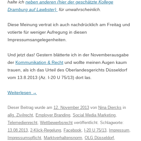
halte ich
neben anderen (hier der geschätzte Kollege
Dramburg auf Lawbster)
für unwahrscheinlich.
Diese Meinung vertrat ich auch nachdrücklich am Freitag und
votierte für weniger Aufregung in diesen
Impressumsangelegenheiten.
Und jetzt das! Gestern blätterte ich in der Novemberausgabe
der
Kommunikation & Recht
und wollte meinen Augen kaum
trauen, als ich das Urteil des Oberlandesgerichts Düsseldorf
vom 13.8.2013 (Az. I-20 U 75/13) dort las.
Weiterlesen
→
Dieser Beitrag wurde am
12. November 2013
von
Nina Diercks
in
allg. Zivilrecht
,
Employer Branding
,
Social Media Marketing
,
Telemedienrecht
,
Wettbewerbsrecht
veröffentlicht. Schlagworte:
13.08.2013
,
2-Klick-Regelung
,
Facebook
,
I-20 U 75/13
,
Impressum
,
Impressumspflicht
,
Marktverhaltensnorm
,
OLG Düsseldorf
,