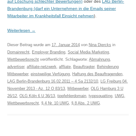
auf Löschung schlechter Bewertungen)
oder des
LAG Berlin-
Brandenburg (darf ein Unternehmen in die Emails seiner
Mitarbeiter im Krankheitsfall Einsicht nehmen
).
Weiterlesen
→
Dieser Beitrag wurde am
17. Januar 2014
von
Nina Diercks
in
Domainrecht
,
Employer Branding
,
Social Media Marketing
,
Wettbewerbsrecht
veröffentlicht. Schlagworte:
Abmahnung
,
advertiser
,
affiliate-netzwerk
,
affliate
,
Beauftragter
,
Behinderung
Mitbewerber
,
einstweilige Verfügung
,
Haftung des Beauftragenden
,
LAG Berlin-Brandenburg 16.02.2011 – 4 Sa 2132/10
,
LG Freiburg 04.
November 2013 - Az. 12 O 83/13
,
Mitbewerber
,
OLG Hamburg 3 U
26/12
,
OLG Köln 6 U 36/13
,
tippfehlerdomain
,
typpsquatting
,
UWG
,
Wettbewerbsrecht
,
§ 4 Nr. 10 UWG
,
§ 8 Abs. 2 UWG
.