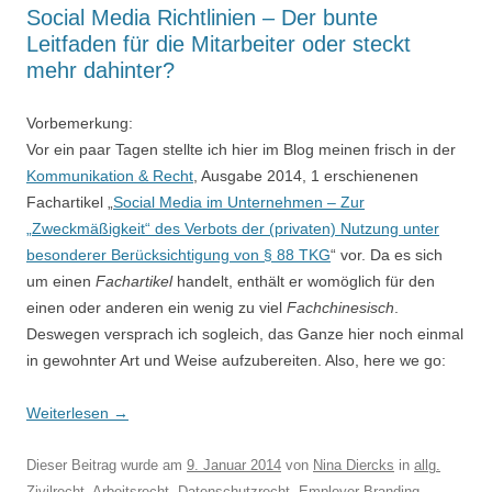
Social Media Richtlinien – Der bunte
Leitfaden für die Mitarbeiter oder steckt
mehr dahinter?
Vorbemerkung:
Vor ein paar Tagen stellte ich hier im Blog meinen frisch in der
Kommunikation & Recht
, Ausgabe 2014, 1 erschienenen
Fachartikel „
Social Media im Unternehmen – Zur
„Zweckmäßigkeit“ des Verbots der (privaten) Nutzung unter
besonderer Berücksichtigung von § 88 TKG
“ vor. Da es sich
um einen
Fachartikel
handelt, enthält er womöglich für den
einen oder anderen ein wenig zu viel
Fachchinesisch
.
Deswegen versprach ich sogleich, das Ganze hier noch einmal
in gewohnter Art und Weise aufzubereiten. Also, here we go:
Weiterlesen
→
Dieser Beitrag wurde am
9. Januar 2014
von
Nina Diercks
in
allg.
Zivilrecht
,
Arbeitsrecht
,
Datenschutzrecht
,
Employer Branding
,