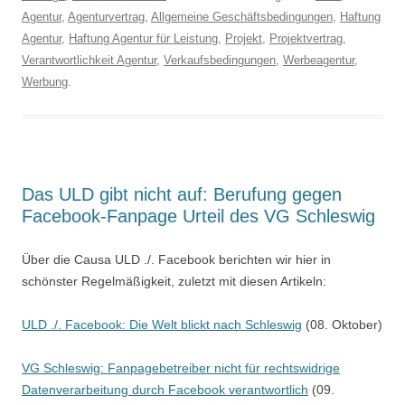
Agentur
,
Agenturvertrag
,
Allgemeine Geschäftsbedingungen
,
Haftung
Agentur
,
Haftung Agentur für Leistung
,
Projekt
,
Projektvertrag
,
Verantwortlichkeit Agentur
,
Verkaufsbedingungen
,
Werbeagentur
,
Werbung
.
Das ULD gibt nicht auf: Berufung gegen
Facebook-Fanpage Urteil des VG Schleswig
Über die Causa ULD ./. Facebook berichten wir hier in
schönster Regelmäßigkeit, zuletzt mit diesen Artikeln:
ULD ./. Facebook: Die Welt blickt nach Schleswig
(08. Oktober)
VG Schleswig: Fanpagebetreiber nicht für rechtswidrige
Datenverarbeitung durch Facebook verantwortlich
(09.