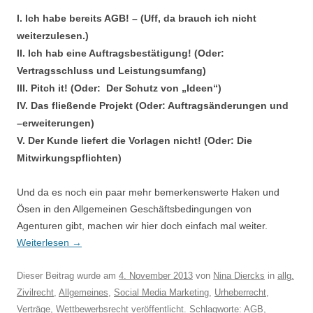
I. Ich habe bereits AGB! – (Uff, da brauch ich nicht
weiterzulesen.)
II. I
ch hab eine Auftragsbestätigung! (Oder:
Vertragsschluss und Leistungsumfang)
III.
Pitch it! (Oder: Der Schutz von „Ideen“)
IV. Das fließende Projekt (Oder: Auftragsänderungen und
–erweiterungen)
V.
Der Kunde liefert die Vorlagen nicht! (Oder: Die
Mitwirkungspflichten)
Und da es noch ein paar mehr bemerkenswerte Haken und
Ösen in den Allgemeinen Geschäftsbedingungen von
Agenturen gibt, machen wir hier doch einfach mal weiter.
Weiterlesen
→
Dieser Beitrag wurde am
4. November 2013
von
Nina Diercks
in
allg.
Zivilrecht
,
Allgemeines
,
Social Media Marketing
,
Urheberrecht
,
Verträge
,
Wettbewerbsrecht
veröffentlicht. Schlagworte:
AGB
,