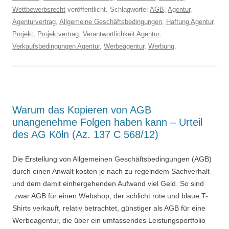
Wettbewerbsrecht
veröffentlicht. Schlagworte:
AGB
,
Agentur
,
Agenturvertrag
,
Allgemeine Geschäftsbedingungen
,
Haftung Agentur
,
Projekt
,
Projektvertrag
,
Verantwortlichkeit Agentur
,
Verkaufsbedingungen Agentur
,
Werbeagentur
,
Werbung
.
Warum das Kopieren von AGB
unangenehme Folgen haben kann – Urteil
des AG Köln (Az. 137 C 568/12)
Die Erstellung von Allgemeinen Geschäftsbedingungen (AGB)
durch einen Anwalt kosten je nach zu regelndem Sachverhalt
und dem damit einhergehenden Aufwand viel Geld. So sind
zwar AGB für einen Webshop, der schlicht rote und blaue T-
Shirts verkauft, relativ betrachtet, günstiger als AGB für eine
Werbeagentur, die über ein umfassendes Leistungsportfolio