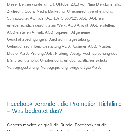
Dieser Beitrag wurde am
14. Oktober 2013
von
Nina Diercks
in
allg.
Zivilrecht
,
Social Media Marketing
,
Urheberrecht
veröffentlicht.
Schlagworte:
AG Köln (Az. 137 C 568/12)
,
AGB
,
AGB als
urheberrechtlich geschütztes Werk
,
AGB Anwalt
,
AGB erstellen
,
AGB erstellen Anwalt
,
AGB Kopieren
,
Allgemeine
Geschäftsbedingungen
,
Durchschnittsgestaltung
,
Gebrauchsschriften
,
Gestaltung AGB
,
Kopieren AGB
,
Muster
,
Muster-AGB
,
Prüfung AGB
,
Prüfung Vetrag
,
Rechtsprechung des
BGH
,
Schutzhöhe
,
Urheberrecht
,
urheberrechtlicher Schutz
,
Vertragsgestaltung
,
Vertragsprüfung
,
vorgefertigte AGB
.
Facebook verändert die Promotion Richtlinie
– Was bedeutet das?
Gestern machte es groß die Runde: Facebook hat die