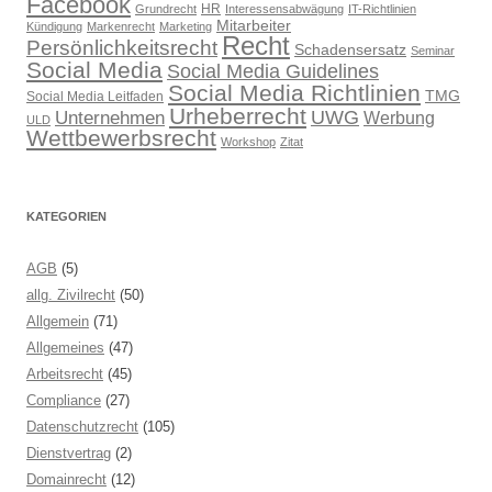
Facebook
HR
Grundrecht
Interessensabwägung
IT-Richtlinien
Mitarbeiter
Kündigung
Markenrecht
Marketing
Recht
Persönlichkeitsrecht
Schadensersatz
Seminar
Social Media
Social Media Guidelines
Social Media Richtlinien
TMG
Social Media Leitfaden
Urheberrecht
UWG
Unternehmen
Werbung
ULD
Wettbewerbsrecht
Workshop
Zitat
KATEGORIEN
AGB
(5)
allg. Zivilrecht
(50)
Allgemein
(71)
Allgemeines
(47)
Arbeitsrecht
(45)
Compliance
(27)
Datenschutzrecht
(105)
Dienstvertrag
(2)
Domainrecht
(12)