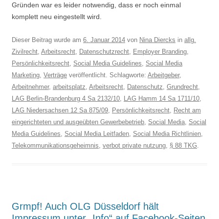
Gründen war es leider notwendig, dass er noch einmal
komplett neu eingestellt wird.
Dieser Beitrag wurde am
6. Januar 2014
von
Nina Diercks
in
allg.
Zivilrecht
,
Arbeitsrecht
,
Datenschutzrecht
,
Employer Branding
,
Persönlichkeitsrecht
,
Social Media Guidelines
,
Social Media
Marketing
,
Verträge
veröffentlicht. Schlagworte:
Arbeitgeber
,
Arbeitnehmer
,
arbeitsplatz
,
Arbeitsrecht
,
Datenschutz
,
Grundrecht
,
LAG Berlin-Brandenburg 4 Sa 2132/10
,
LAG Hamm 14 Sa 1711/10
,
LAG Niedersachsen 12 Sa 875/09
,
Persönlichkeitsrecht
,
Recht am
eingerichteten und ausgeübten Gewerbebetrieb
,
Social Media
,
Social
Media Guidelines
,
Social Media Leitfaden
,
Social Media Richtlinien
,
Telekommunikationsgeheimnis
,
verbot private nutzung
,
§ 88 TKG
.
Grmpf! Auch OLG Düsseldorf hält
Impressum unter „Info“ auf Facebook-Seiten