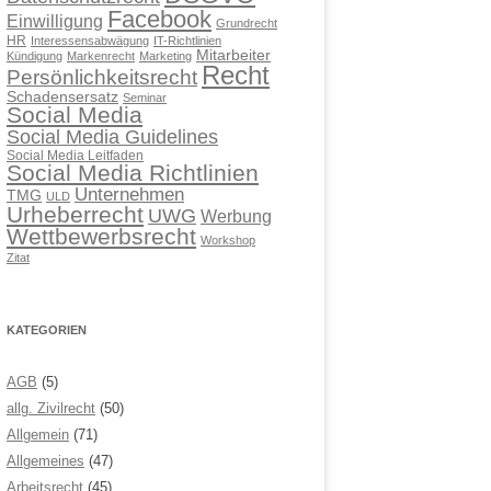
Facebook
Einwilligung
Grundrecht
HR
Interessensabwägung
IT-Richtlinien
Mitarbeiter
Kündigung
Markenrecht
Marketing
Recht
Persönlichkeitsrecht
Schadensersatz
Seminar
Social Media
Social Media Guidelines
Social Media Leitfaden
Social Media Richtlinien
Unternehmen
TMG
ULD
Urheberrecht
UWG
Werbung
Wettbewerbsrecht
Workshop
Zitat
KATEGORIEN
AGB
(5)
allg. Zivilrecht
(50)
Allgemein
(71)
Allgemeines
(47)
Arbeitsrecht
(45)