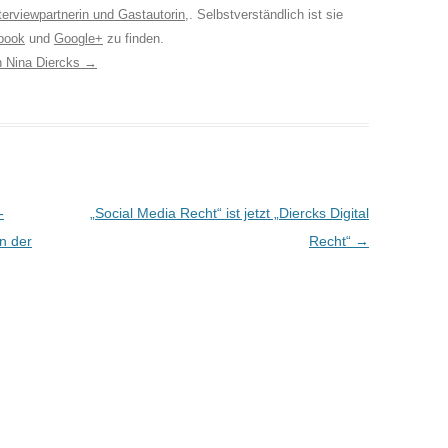
terviewpartnerin und Gastautorin
,. Selbstverständlich ist sie
book
und
Google+
zu finden.
on Nina Diercks
→
-
„Social Media Recht“ ist jetzt „Diercks Digital
in der
Recht“
→