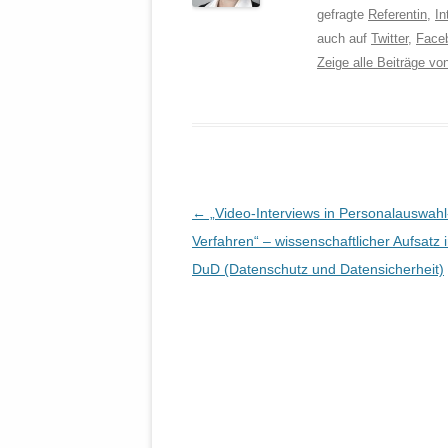
gefragte
Referentin
,
In
auch auf
Twitter
,
Face
Zeige alle Beiträge v
Beitrags-
←
„Video-Interviews in Personalauswahl
Navigation
Verfahren“ – wissenschaftlicher Aufsatz 
DuD (Datenschutz und Datensicherheit)