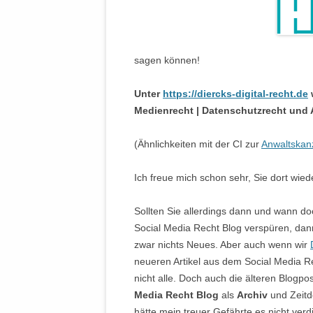
sagen können!
Unter
https://diercks-digital-recht.de
w
Medienrecht | Datenschutzrecht und A
(Ähnlichkeiten mit der CI zur
Anwaltskanz
Ich freue mich schon sehr, Sie dort wiede
Sollten Sie allerdings dann und wann d
Social Media Recht Blog verspüren, dann
zwar nichts Neues. Aber auch wenn wir
neueren Artikel aus dem Social Media R
nicht alle. Doch auch die älteren Blogpo
Media Recht Blog
als
Archiv
und Zeit
hätte mein treuer Gefährte es nicht ver