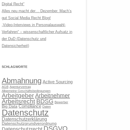
Digital Recht“
Alles neu macht der… Dezember. Mach’s
gut Social Media Recht Blog!
„Video-Interviews in Personalauswahl-
Verfahren“ – wissenschaftlicher Aufsatz in
der DuD (Datenschutz und
Datensicherheit)
SCHLAGWORTE
Abmahnung
Active Sourcing
AGB
Agenturvertrag
Allgemeine Geschäftsbedingungen
Arbeitgeber
Arbeitnehmer
Arbeitsrecht
BDSG
Bewerber
Compliance
Big Data
Daten
Datenschutz
Datenschutzerklärung
Datenschutzgrundverordnung
DSGVO
Datenschutzrecht