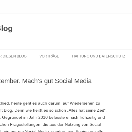
Blog
Zum
Inhalt
R DIESEN BLOG
VORTRÄGE
HAFTUNG UND DATENSCHUTZ
springen
ember. Mach’s gut Social Media
bschied, heute geht es auch darum, auf Wiedersehen zu
Blog. Denn wie heißt es so schön „Alles hat seine Zeit“.
. Gegründet im Jahr 2010 befasste er sich frühzeitig und
lichen Fragestellungen, die aus der Nutzung von Social
ch nie nur um Social Media, sondern von Beginn um alle