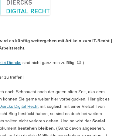
ird es künftig weitergehen mit Artikeln zum IT-Recht |
rbeitsrecht.
lei Diercks
sind nicht ganz rein zufällig. 😉 )
r zu treffen!
och noch Sehnsucht nach der guten alten Zeit, aka dem
 können Sie gerne weiter hier vorbeigucken. Hier gibt es
Diercks Digital Recht
mit sogleich mit einer Vielzahl von
echt Blog bestückt haben, so sind es doch bei weitem
sts sollten nicht verloren gehen. Und so wird der
Social
dokument
bestehen bleiben
. (Ganz davon abgesehen,
dient, auf die digitale Müllhalde verschoben zu werden…)