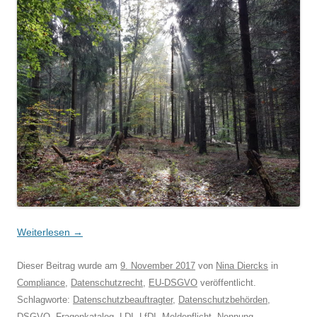
Weiterlesen
→
Dieser Beitrag wurde am
9. November 2017
von
Nina Diercks
in
Compliance
,
Datenschutzrecht
,
EU-DSGVO
veröffentlicht.
Schlagworte:
Datenschutzbeauftragter
,
Datenschutzbehörden
,
DSGVO
,
Fragenkatalog
,
LDI
,
LfDI
,
Meldepflicht
,
Nennung