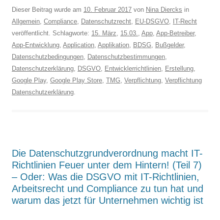
Dieser Beitrag wurde am
10. Februar 2017
von
Nina Diercks
in
Allgemein
,
Compliance
,
Datenschutzrecht
,
EU-DSGVO
,
IT-Recht
veröffentlicht. Schlagworte:
15. März
,
15.03.
,
App
,
App-Betreiber
,
App-Entwicklung
,
Application
,
Applikation
,
BDSG
,
Bußgelder
,
Datenschutzbedingungen
,
Datenschutzbestimmungen
,
Datenschutzerklärung
,
DSGVO
,
Entwicklerrichtlinien
,
Erstellung
,
Google Play
,
Google Play Store
,
TMG
,
Verpflichtung
,
Verpflichtung
Datenschutzerklärung
.
Die Datenschutzgrundverordnung macht IT-
Richtlinien Feuer unter dem Hintern! (Teil 7)
– Oder: Was die DSGVO mit IT-Richtlinien,
Arbeitsrecht und Compliance zu tun hat und
warum das jetzt für Unternehmen wichtig ist