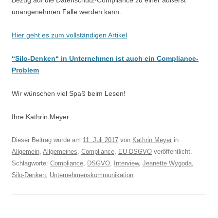
Bezug auf die Datenschutz-Compliance zu einer äußerst
unangenehmen Falle werden kann.
Hier geht es zum vollständigen Artikel
“Silo-Denken“ in Unternehmen ist auch ein Compliance-
Problem
Wir wünschen viel Spaß beim Lesen!
Ihre Kathrin Meyer
Dieser Beitrag wurde am
11. Juli 2017
von
Kathrin Meyer
in
Allgemein
,
Allgemeines
,
Compliance
,
EU-DSGVO
veröffentlicht.
Schlagworte:
Compliance
,
DSGVO
,
Interview
,
Jeanette Wygoda
,
Silo-Denken
,
Unternehmenskommunikation
.