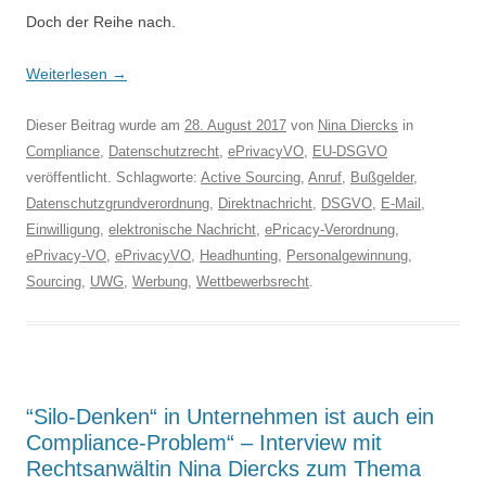
Doch der Reihe nach.
Weiterlesen
→
Dieser Beitrag wurde am
28. August 2017
von
Nina Diercks
in
Compliance
,
Datenschutzrecht
,
ePrivacyVO
,
EU-DSGVO
veröffentlicht. Schlagworte:
Active Sourcing
,
Anruf
,
Bußgelder
,
Datenschutzgrundverordnung
,
Direktnachricht
,
DSGVO
,
E-Mail
,
Einwilligung
,
elektronische Nachricht
,
ePricacy-Verordnung
,
ePrivacy-VO
,
ePrivacyVO
,
Headhunting
,
Personalgewinnung
,
Sourcing
,
UWG
,
Werbung
,
Wettbewerbsrecht
.
“Silo-Denken“ in Unternehmen ist auch ein
Compliance-Problem“ – Interview mit
Rechtsanwältin Nina Diercks zum Thema