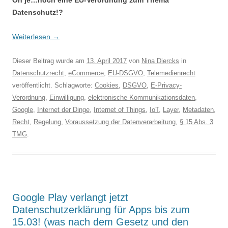
Oh je…noch eine EU-Verordnung zum Thema
Datenschutz!?
Weiterlesen
→
Dieser Beitrag wurde am
13. April 2017
von
Nina Diercks
in
Datenschutzrecht
,
eCommerce
,
EU-DSGVO
,
Telemedienrecht
veröffentlicht. Schlagworte:
Cookies
,
DSGVO
,
E-Privacy-
Verordnung
,
Einwilligung
,
elektronische Kommunikationsdaten
,
Google
,
Internet der Dinge
,
Internet of Things
,
IoT
,
Layer
,
Metadaten
,
Recht
,
Regelung
,
Voraussetzung der Datenverarbeitung
,
§ 15 Abs. 3
TMG
.
Google Play verlangt jetzt
Datenschutzerklärung für Apps bis zum
15.03! (was nach dem Gesetz und den