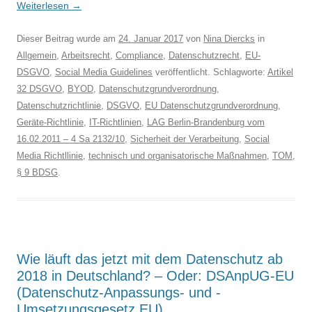
Weiterlesen
→
Dieser Beitrag wurde am
24. Januar 2017
von
Nina Diercks
in
Allgemein
,
Arbeitsrecht
,
Compliance
,
Datenschutzrecht
,
EU-
DSGVO
,
Social Media Guidelines
veröffentlicht. Schlagworte:
Artikel
32 DSGVO
,
BYOD
,
Datenschutzgrundverordnung
,
Datenschutzrichtlinie
,
DSGVO
,
EU Datenschutzgrundverordnung
,
Geräte-Richtlinie
,
IT-Richtlinien
,
LAG Berlin-Brandenburg vom
16.02.2011 – 4 Sa 2132/10
,
Sicherheit der Verarbeitung
,
Social
Media Richtllinie
,
technisch und organisatorische Maßnahmen
,
TOM
,
§ 9 BDSG
.
Wie läuft das jetzt mit dem Datenschutz ab
2018 in Deutschland? – Oder: DSAnpUG-EU
(Datenschutz-Anpassungs- und -
Umsetzungsgesetz EU)