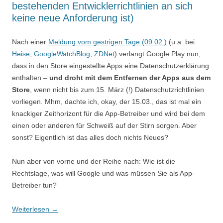
bestehenden Entwicklerrichtlinien an sich
keine neue Anforderung ist)
Nach einer
Meldung vom gestrigen Tage (09.02.)
(u.a. bei
Heise
,
GoogleWatchBlog
,
ZDNet
) verlangt Google Play nun,
dass in den Store eingestellte Apps eine Datenschutzerklärung
enthalten –
und droht mit dem Entfernen der Apps aus dem
Store
, wenn nicht bis zum 15. März (!) Datenschutzrichtlinien
vorliegen. Mhm, dachte ich, okay, der 15.03., das ist mal ein
knackiger Zeithorizont für die App-Betreiber und wird bei dem
einen oder anderen für Schweiß auf der Stirn sorgen. Aber
sonst? Eigentlich ist das alles doch nichts Neues?
Nun aber von vorne und der Reihe nach: Wie ist die
Rechtslage, was will Google und was müssen Sie als App-
Betreiber tun?
Weiterlesen
→