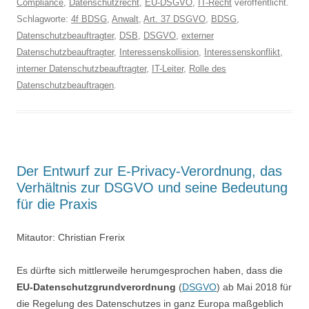
Compliance
,
Datenschutzrecht
,
EU-DSGVO
,
IT-Recht
veröffentlicht.
Schlagworte:
4f BDSG
,
Anwalt
,
Art. 37 DSGVO
,
BDSG
,
Datenschutzbeauftragter
,
DSB
,
DSGVO
,
externer
Datenschutzbeauftragter
,
Interessenskollision
,
Interessenskonflikt
,
interner Datenschutzbeauftragter
,
IT-Leiter
,
Rolle des
Datenschutzbeauftragen
.
Der Entwurf zur E-Privacy-Verordnung, das
Verhältnis zur DSGVO und seine Bedeutung
für die Praxis
Mitautor: Christian Frerix
Es dürfte sich mittlerweile herumgesprochen haben, dass die
EU-Datenschutzgrundverordnung
(
DSGVO
) ab Mai 2018 für
die Regelung des Datenschutzes in ganz Europa maßgeblich