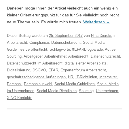
Daneben möge Ihnen der Artikel vielleicht auch ein wenig ein
kleiner Orientierungspunkt für das für Sie vielleicht noch recht
neue Thema sein. Es würde mich freuen.
Weiterlesen
→
Dieser Beitrag wurde am
25. September 2017
von
Nina Diercks
in
Arbeitsrecht
,
Compliance
,
Datenschutzrecht
,
Social Media
Guidelines
veröffentlicht. Schlagworte:
#EFARBlogparade
,
Active
Sourcing
,
Arbeitgeber
,
Arbeitnehmer
,
Arbeitsrecht
,
Datenschutzrecht
,
Datenschutzrecht im Arbeitsrecht
,
digitalisierter Arbeitsplatz
,
Digitalisierung
,
DSGVO
,
EFAR
,
Expertenforum Arbeitsrecht
,
geschäftsschädigende Äußerungen
,
HR
,
IT-Richtlinien
,
Mitarbeiter
,
Personal
,
Personalauswahl
,
Social Media Guidelines
,
Social Media
im Unternehmen
,
Social Media Richtlinien
,
Sourcing
,
Unternehmen
,
XING-Kontakte
.