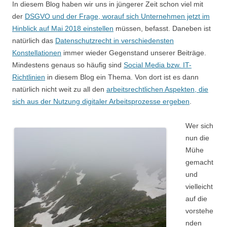
In diesem Blog haben wir uns in jüngerer Zeit schon viel mit
der
DSGVO und der Frage, worauf sich Unternehmen jetzt im
Hinblick auf Mai 2018 einstellen
müssen, befasst. Daneben ist
natürlich das
Datenschutzrecht in verschiedensten
Konstellationen
immer wieder Gegenstand unserer Beiträge.
Mindestens genaus so häufig sind
Social Media bzw. IT-
Richtlinien
in diesem Blog ein Thema. Von dort ist es dann
natürlich nicht weit zu all den
arbeitsrechtlichen Aspekten, die
sich aus der Nutzung digitaler Arbeitsprozesse ergeben
.
Wer sich
nun die
Mühe
gemacht
und
vielleicht
auf die
vorstehe
nden