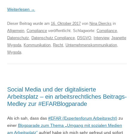
Weiterlesen
→
Dieser Beitrag wurde am
16. Oktober 2017
von
Nina Diercks
in
Allgemein
,
Compliance
veröffentlicht. Schlagworte:
Compliance
,
Datenschutz
,
Datenschutz Compliance
,
DSGVO
,
Interview
,
Jeanette
Wygoda
,
Kommunikation
,
Recht
,
Unternehmenskommunikation
,
Wygoda
.
Social Media und der digitalisierte
Arbeitsplatz – ein arbeitsrechtliches Beitrags-
Medley zur #EFARBlogparade
Als ich sah, dass das
#EFAR (Expertenforum Arbeitsrecht)
zu
einer
Blogparade zum Thema
„
Umgang mit sozialen Medien
am Arbeitsplatz“
aufrief habe ich mich sehr gefreut und sofort