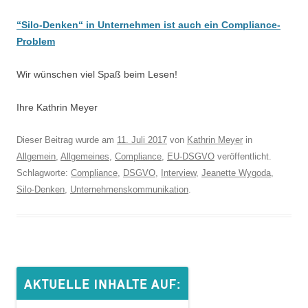
“Silo-Denken“ in Unternehmen ist auch ein Compliance-
Problem
Wir wünschen viel Spaß beim Lesen!
Ihre Kathrin Meyer
Dieser Beitrag wurde am
11. Juli 2017
von
Kathrin Meyer
in
Allgemein
,
Allgemeines
,
Compliance
,
EU-DSGVO
veröffentlicht.
Schlagworte:
Compliance
,
DSGVO
,
Interview
,
Jeanette Wygoda
,
Silo-Denken
,
Unternehmenskommunikation
.