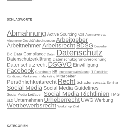
SCHLAGWORTE
Abmahnung
Active Sourcing
AGB
Agenturvertrag
Arbeitgeber
Allgemeine Geschäftsbedingungen
Arbeitsrecht
BDSG
Arbeitnehmer
Bewerber
Datenschutz
Compliance
Big Data
Daten
Datenschutzerklärung
Datenschutzgrundverordnung
DSGVO
Datenschutzrecht
Einwilligung
Facebook
HR
Grundrecht
Interessensabwägung
IT-Richtlinien
Mitarbeiter
Kündigung
Markenrecht
Marketing
Recht
Persönlichkeitsrecht
Schadensersatz
Seminar
Social Media
Social Media Guidelines
Social Media Richtlinien
TMG
Social Media Leitfaden
Urheberrecht
UWG
Unternehmen
Werbung
ULD
Wettbewerbsrecht
Workshop
Zitat
KATEGORIEN