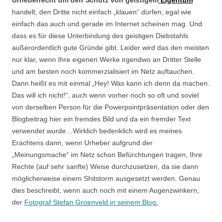
Urheberrecht um den Schutz von geistigem
Eigentum
handelt, den Dritte nicht einfach „klauen“ dürfen, egal wie
einfach das auch und gerade im Internet scheinen mag. Und
dass es für diese Unterbindung des geistigen Diebstahls
außerordentlich gute Gründe gibt. Leider wird das den meisten
nur klar, wenn Ihre eigenen Werke irgendwo an Dritter Stelle
und am besten noch kommerzialisiert im Netz auftauchen.
Dann heißt es mit einmal „Hey! Was kann ich denn da machen.
Das will ich nicht!“, auch wenn vorher noch so oft und soviel
von derselben Person für die Powerpointpräsentation oder den
Blogbeitrag hier ein fremdes Bild und da ein fremder Text
verwendet wurde…Wirklich bedenklich wird es meines
Erachtens dann, wenn Urheber aufgrund der
„Meinungsmache“ im Netz schon Befürchtungen tragen, Ihre
Rechte (auf sehr sanfte) Weise durchzusetzen, da sie dann
möglicherweise einem Shitstorm ausgesetzt werden. Genau
dies beschreibt, wenn auch noch mit einem Augenzwinkern,
der
Fotograf Stefan Groenveld in seinem Blog.