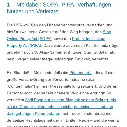
1 – Mit dabei: SOPA, PIPA, Verhaftungen,
Nutzer und Verletzte
Die USA woll(t)en den Urheberrechtsschutz verstärken und
hierfür zwei neue Gesetze auf den Weg bringen, den
Stop
Online Piracy Act (SOPA)
sowie den
Protect Intellectual
Property Act (PIPA)
. Dazu wurde auch noch Kim Schmitz (füge
ungefähr noch 30 Alias-Namen ein), unser Star für Baku, äh,
nein, wegen seiner mega-uploadigen Tätigkeit, verhaftet.
Ein Skandal! – Meint jedenfalls die
Piratenpartei
, die auf eine
große Verschwörung der Verwerterindustrie (aka
„Contentmafia“) in Ihrer Pressemitteilung rekuriert. Und deren
Personal noch viel hanebüchenere Vergleiche erbringt: So
vergleicht
Andi Popp auf seinem Blog mit seinem Beitrag „Als
sie die Gauner holten habe ich nicht protestiert….“ und den
dazugehörigen Kommentaren
mehr oder minder direkt die
derzeitige Rechtslage mit der im Dritten Reich – und die war ja