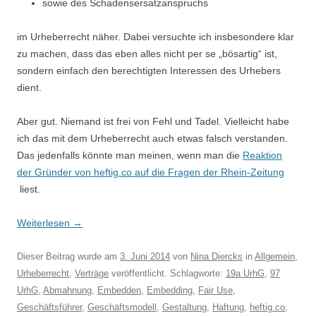
sowie des Schadensersatzanspruchs
im Urheberrecht näher. Dabei versuchte ich insbesondere klar
zu machen, dass das eben alles nicht per se „bösartig“ ist,
sondern einfach den berechtigten Interessen des Urhebers
dient.
Aber gut. Niemand ist frei von Fehl und Tadel. Vielleicht habe
ich das mit dem Urheberrecht auch etwas falsch verstanden.
Das jedenfalls könnte man meinen, wenn man die
Reaktion
der Gründer von heftig.co auf die Fragen der Rhein-Zeitung
liest.
Weiterlesen
→
Dieser Beitrag wurde am
3. Juni 2014
von
Nina Diercks
in
Allgemein
,
Urheberrecht
,
Verträge
veröffentlicht. Schlagworte:
19a UrhG
,
97
UrhG
,
Abmahnung
,
Embedden
,
Embedding
,
Fair Use
,
Geschäftsführer
,
Geschäftsmodell
,
Gestaltung
,
Haftung
,
heftig.co
,