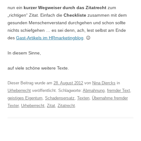
nun ein
kurzer Wegweiser durch das Zitatrecht
zum
„richtigen“ Zitat. Einfach die
Checkliste
zusammen mit dem
gesunden Menschenverstand durchgehen und schon sollte
nichts schiefgehen … es sei denn, ach, lest selbst am Ende
des
Gast-Artikels im HRmarketingblog
. 😉
In diesem Sinne,
auf viele schöne weitere Texte.
Dieser Beitrag wurde am
28. August 2012
von
Nina Diercks
in
Urheberrecht
veröffentlicht. Schlagworte:
Abmahnung
,
fremder Text
,
geistiges Eigentum
,
Schadensersatz
,
Texten
,
Übernahme fremder
Texter
,
Urheberrecht
,
Zitat
,
Zitatrecht
.