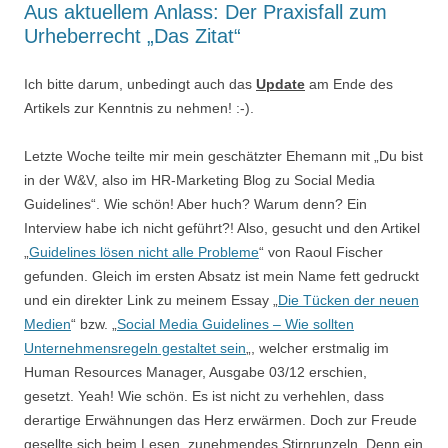
Aus aktuellem Anlass: Der Praxisfall zum
Urheberrecht „Das Zitat“
Ich bitte darum, unbedingt auch das
Update
am Ende des
Artikels zur Kenntnis zu nehmen! :-).
Letzte Woche teilte mir mein geschätzter Ehemann mit „Du bist
in der W&V, also im HR-Marketing Blog zu Social Media
Guidelines“. Wie schön! Aber huch? Warum denn? Ein
Interview habe ich nicht geführt?! Also, gesucht und den Artikel
„
Guidelines lösen nicht alle Probleme
“ von Raoul Fischer
gefunden. Gleich im ersten Absatz ist mein Name fett gedruckt
und ein direkter Link zu meinem Essay „
Die Tücken der neuen
Medien
“ bzw. „
Social Media Guidelines – Wie sollten
Unternehmensregeln gestaltet sein
„, welcher erstmalig im
Human Resources Manager, Ausgabe 03/12 erschien,
gesetzt. Yeah! Wie schön. Es ist nicht zu verhehlen, dass
derartige Erwähnungen das Herz erwärmen. Doch zur Freude
gesellte sich beim Lesen zunehmendes Stirnrunzeln. Denn ein