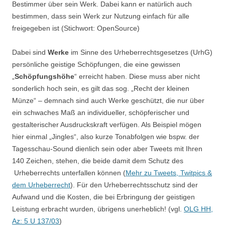
Bestimmer über sein Werk. Dabei kann er natürlich auch
bestimmen, dass sein Werk zur Nutzung einfach für alle
freigegeben ist (Stichwort: OpenSource)
Dabei sind
Werke
im Sinne des Urheberrechtsgesetzes (UrhG)
persönliche geistige Schöpfungen, die eine gewissen
„
Schöpfungshöhe
“ erreicht haben. Diese muss aber nicht
sonderlich hoch sein, es gilt das sog. „Recht der kleinen
Münze“ – demnach sind auch Werke geschützt, die nur über
ein schwaches Maß an individueller, schöpferischer und
gestalterischer Ausdruckskraft verfügen. Als Beispiel mögen
hier einmal „Jingles“, also kurze Tonabfolgen wie bspw. der
Tagesschau-Sound dienlich sein oder aber Tweets mit Ihren
140 Zeichen, stehen, die beide damit dem Schutz des
Urheberrechts unterfallen können (
Mehr zu Tweets, Twitpics &
dem Urheberrecht
). Für den Urheberrechtsschutz sind der
Aufwand und die Kosten, die bei Erbringung der geistigen
Leistung erbracht wurden, übrigens unerheblich! (vgl.
OLG HH,
Az: 5 U 137/03
)