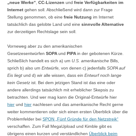
„neue Werke“
,
CC-Lizenzen
und
freie Verfügbarkeiten im
Internet
gehen soll. Abschließend wird dann zur Frage
Stellung genommen, ob eine
freie Nutzung
im Internet
tatsächlich das gelobte Land und eine
sinnvolle Alternative
zur derzeitigen Rechtslage sein soll.
Vorneweg aber zu den amerikanischen
Gesetzesentwürfen
SOPA
und
PIPA
in der gebotenen Kürze.
Schließlich handelt es sich a) um
U.S. amerikanische
Bills,
sprich b) also um
Entwürfe,
von denen c) jedenfalls
SOPA auf
Eis liegt
und d) wir alle wissen, dass ein
Entwurf noch lange
kein Gesetz
ist. Bei dem jetzigen Stand ist das eine oder
andere allerdings tatsächlich mit erheblicher Skepsis zu
betrachten. Und wer mag kann die Original-Entwürfe hier
hier
und
hier
nachlesen und das amerikanische Recht gerne
weiter kommentieren oder sich einen ersten Überblick über die
Problemfelder bei
SPON „Fünf Gründe für den Netzstreik“
verschaffen. Zum Fall MegaUpload und Kimble gibt es
übrigens einen kurzen und verständlichen
Überblick beim