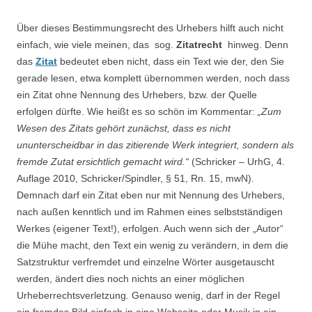
Über dieses Bestimmungsrecht des Urhebers hilft auch nicht
einfach, wie viele meinen, das sog.
Zitatrecht
hinweg. Denn
das
Zitat
bedeutet eben nicht, dass ein Text wie der, den Sie
gerade lesen, etwa komplett übernommen werden, noch dass
ein Zitat ohne Nennung des Urhebers, bzw. der Quelle
erfolgen dürfte. Wie heißt es so schön im Kommentar:
„Zum
Wesen des Zitats gehört zunächst, dass es nicht
ununterscheidbar in das zitierende Werk integriert, sondern als
fremde Zutat ersichtlich gemacht wird.“
(Schricker – UrhG, 4.
Auflage 2010, Schricker/Spindler, § 51, Rn. 15, mwN).
Demnach darf ein Zitat eben nur mit Nennung des Urhebers,
nach außen kenntlich und im Rahmen eines selbstständigen
Werkes (eigener Text!), erfolgen. Auch wenn sich der „Autor“
die Mühe macht, den Text ein wenig zu verändern, in dem die
Satzstruktur verfremdet und einzelne Wörter ausgetauscht
werden, ändert dies noch nichts an einer möglichen
Urheberrechtsverletzung
.
Genauso wenig, darf in der Regel