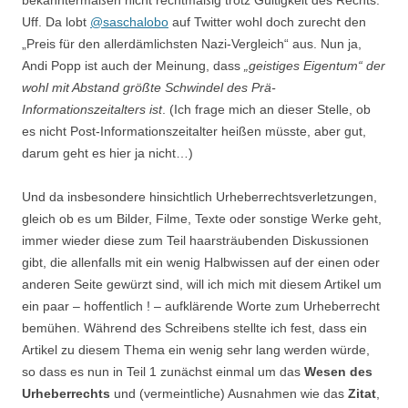
bekanntermaßen nicht rechtmäßig trotz Gültigkeit des Rechts.
Uff. Da lobt
@saschalobo
auf Twitter wohl doch zurecht den
„Preis für den allerdämlichsten Nazi-Vergleich“ aus. Nun ja,
Andi Popp ist auch der Meinung, dass
„geistiges Eigentum“ der
wohl mit Abstand größte Schwindel des Prä-
Informationszeitalters ist
. (Ich frage mich an dieser Stelle, ob
es nicht Post-Informationszeitalter heißen müsste, aber gut,
darum geht es hier ja nicht…)
Und da insbesondere hinsichtlich Urheberrechtsverletzungen,
gleich ob es um Bilder, Filme, Texte oder sonstige Werke geht,
immer wieder diese zum Teil haarsträubenden Diskussionen
gibt, die allenfalls mit ein wenig Halbwissen auf der einen oder
anderen Seite gewürzt sind, will ich mich mit diesem Artikel um
ein paar – hoffentlich ! – aufklärende Worte zum Urheberrecht
bemühen. Während des Schreibens stellte ich fest, dass ein
Artikel zu diesem Thema ein wenig sehr lang werden würde,
so dass es nun in Teil 1 zunächst einmal um das
Wesen des
Urheberrechts
und (vermeintliche) Ausnahmen wie das
Zitat
,