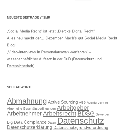
nach:
NEUESTE BEITRÄGE @SMR
„Social Media Recht“ ist jetzt „Diercks Digital Recht“
Alles neu macht der… Dezember. Mach’s gut Social Media Recht
Blog!
„Video-Interviews in Personalauswahl-Verfahren“ –
wissenschaftlicher Aufsatz in der DuD (Datenschutz und
Datensicherheit)
SCHLAGWORTE
Abmahnung
Active Sourcing
AGB
Agenturvertrag
Arbeitgeber
Allgemeine Geschäftsbedingungen
Arbeitsrecht
BDSG
Arbeitnehmer
Bewerber
Datenschutz
Compliance
Big Data
Daten
Datenschutzerklärung
Datenschutzgrundverordnung