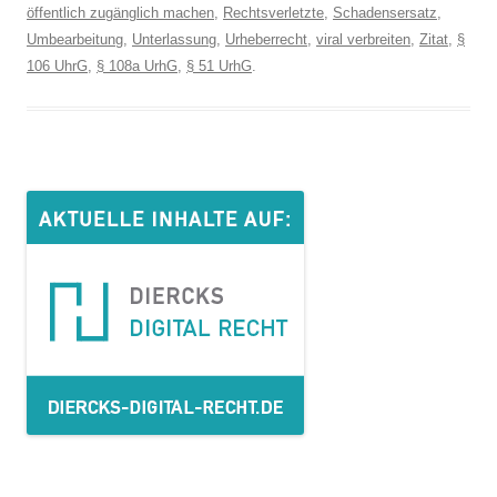
öffentlich zugänglich machen
,
Rechtsverletzte
,
Schadensersatz
,
Umbearbeitung
,
Unterlassung
,
Urheberrecht
,
viral verbreiten
,
Zitat
,
§
106 UhrG
,
§ 108a UrhG
,
§ 51 UrhG
.