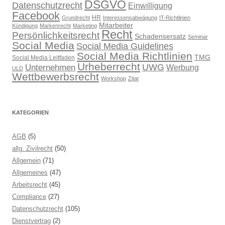
DSGVO
Datenschutzrecht
Einwilligung
Facebook
HR
Grundrecht
Interessensabwägung
IT-Richtlinien
Mitarbeiter
Kündigung
Markenrecht
Marketing
Recht
Persönlichkeitsrecht
Schadensersatz
Seminar
Social Media
Social Media Guidelines
Social Media Richtlinien
TMG
Social Media Leitfaden
Urheberrecht
UWG
Unternehmen
Werbung
ULD
Wettbewerbsrecht
Workshop
Zitat
KATEGORIEN
AGB
(5)
allg. Zivilrecht
(50)
Allgemein
(71)
Allgemeines
(47)
Arbeitsrecht
(45)
Compliance
(27)
Datenschutzrecht
(105)
Dienstvertrag
(2)