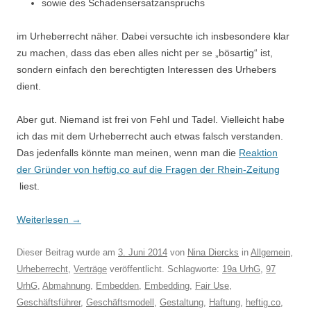
sowie des Schadensersatzanspruchs
im Urheberrecht näher. Dabei versuchte ich insbesondere klar
zu machen, dass das eben alles nicht per se „bösartig“ ist,
sondern einfach den berechtigten Interessen des Urhebers
dient.
Aber gut. Niemand ist frei von Fehl und Tadel. Vielleicht habe
ich das mit dem Urheberrecht auch etwas falsch verstanden.
Das jedenfalls könnte man meinen, wenn man die
Reaktion
der Gründer von heftig.co auf die Fragen der Rhein-Zeitung
liest.
Weiterlesen
→
Dieser Beitrag wurde am
3. Juni 2014
von
Nina Diercks
in
Allgemein
,
Urheberrecht
,
Verträge
veröffentlicht. Schlagworte:
19a UrhG
,
97
UrhG
,
Abmahnung
,
Embedden
,
Embedding
,
Fair Use
,
Geschäftsführer
,
Geschäftsmodell
,
Gestaltung
,
Haftung
,
heftig.co
,