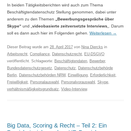
In beiden Tätigkeitsberichten wird auch zum Thema
Beschäftigtendatenschutz Stellung genommen, dabei unter
anderem zu den Themen
„Bewerbungsgespräche über
Skype“
und „
videobasierte zeitversetzte Interviews
„. Darum
soll es dann auch hier im Folgenden gehen.
Weiterlesen
→
Dieser Beitrag wurde am
28. April 2017
von
Nina Diercks
in
Arbeitsrecht
,
Compliance
,
Datenschutzrecht
,
EU-DSGVO
veröffentlicht. Schlagworte:
Beschäftigtendaten
,
Bewerber
,
Bundesdatenschutzgesetz
,
Datenschutz
,
Datenschutzbehörde
Berlin
,
Datenschutzbehörden NRW
,
Einwilligung
,
Erforderlichkeit
,
Freiwilligkeit
,
Personalauswahl
,
Personalvorauswahl
,
Skype
,
verhältnismäßigkeitsgrundsatz
,
Video-Interview
.
Big Data, Scoring & Recht – Teil 2: Ein