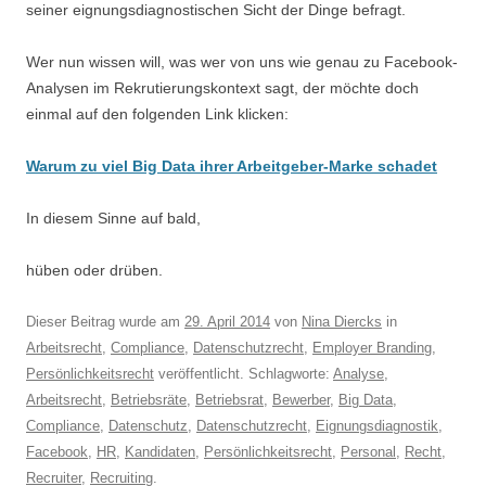
seiner eignungsdiagnostischen Sicht der Dinge befragt.
Wer nun wissen will, was wer von uns wie genau zu Facebook-
Analysen im Rekrutierungskontext sagt, der möchte doch
einmal auf den folgenden Link klicken:
Warum zu viel Big Data ihrer Arbeitgeber-Marke schadet
In diesem Sinne auf bald,
hüben oder drüben.
Dieser Beitrag wurde am
29. April 2014
von
Nina Diercks
in
Arbeitsrecht
,
Compliance
,
Datenschutzrecht
,
Employer Branding
,
Persönlichkeitsrecht
veröffentlicht. Schlagworte:
Analyse
,
Arbeitsrecht
,
Betriebsräte
,
Betriebsrat
,
Bewerber
,
Big Data
,
Compliance
,
Datenschutz
,
Datenschutzrecht
,
Eignungsdiagnostik
,
Facebook
,
HR
,
Kandidaten
,
Persönlichkeitsrecht
,
Personal
,
Recht
,
Recruiter
,
Recruiting
.