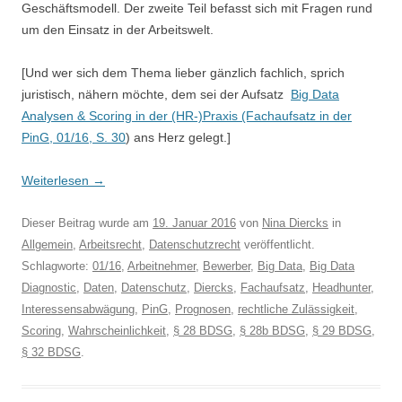
Geschäftsmodell. Der zweite Teil befasst sich mit Fragen rund
um den Einsatz in der Arbeitswelt.
[Und wer sich dem Thema lieber gänzlich fachlich, sprich
juristisch, nähern möchte, dem sei der Aufsatz
Big Data
Analysen & Scoring in der (HR-)Praxis (Fachaufsatz in der
PinG, 01/16, S. 30
) ans Herz gelegt.]
Weiterlesen
→
Dieser Beitrag wurde am
19. Januar 2016
von
Nina Diercks
in
Allgemein
,
Arbeitsrecht
,
Datenschutzrecht
veröffentlicht.
Schlagworte:
01/16
,
Arbeitnehmer
,
Bewerber
,
Big Data
,
Big Data
Diagnostic
,
Daten
,
Datenschutz
,
Diercks
,
Fachaufsatz
,
Headhunter
,
Interessensabwägung
,
PinG
,
Prognosen
,
rechtliche Zulässigkeit
,
Scoring
,
Wahrscheinlichkeit
,
§ 28 BDSG
,
§ 28b BDSG
,
§ 29 BDSG
,
§ 32 BDSG
.