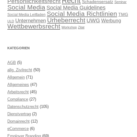
Recht
Persönlichkeitsrecht
Schadensersatz
Seminar
Social Media
Social Media Guidelines
Social Media Richtlinien
TMG
Social Media Leitfaden
Urheberrecht
UWG
Unternehmen
Werbung
ULD
Wettbewerbsrecht
Workshop
Zitat
KATEGORIEN
AGB
(5)
allg. Zivilrecht
(50)
Allgemein
(71)
Allgemeines
(47)
Arbeitsrecht
(45)
Compliance
(27)
Datenschutzrecht
(105)
Dienstvertrag
(2)
Domainrecht
(12)
eCommerce
(6)
Employer Branding
(69)