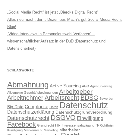
„Social Media Recht“ ist jetzt „Diercks Digital Recht“
Alles neu macht der… Dezember. Mach’s gut Social Media Recht
Blog!
„Video-Interviews in Personalauswahl-Verfahren“ –
wissenschaftlicher Aufsatz in der DuD (Datenschutz und
Datensicherheit)
SCHLAGWORTE
Abmahnung
Active Sourcing
AGB
Agenturvertrag
Arbeitgeber
Allgemeine Geschäftsbedingungen
Arbeitsrecht
BDSG
Arbeitnehmer
Bewerber
Datenschutz
Compliance
Big Data
Daten
Datenschutzerklärung
Datenschutzgrundverordnung
DSGVO
Datenschutzrecht
Einwilligung
Facebook
HR
Grundrecht
Interessensabwägung
IT-Richtlinien
Mitarbeiter
Kündigung
Markenrecht
Marketing