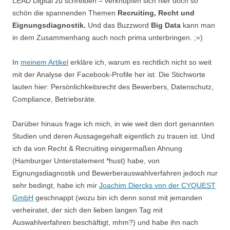
LEAD Digital zu schreiben – verknüpfen sich hier doch so
schön die spannenden Themen
Recruiting, Recht und
Eignungsdiagnostik.
Und das Buzzword
Big Data
kann man
in dem Zusammenhang auch noch prima unterbringen. ;=)
In
meinem Artikel
erkläre ich, warum es rechtlich nicht so weit
mit der Analyse der Facebook-Profile her ist. Die Stichworte
lauten hier: Persönlichkeitsrecht des Bewerbers, Datenschutz,
Compliance, Betriebsräte.
Darüber hinaus frage ich mich, in wie weit den dort genannten
Studien und deren Aussagegehalt eigentlich zu trauen ist. Und
ich da von Recht & Recruiting einigermaßen Ahnung
(Hamburger Unterstatement *hust) habe, von
Eignungsdiagnostik und Bewerberauswahlverfahren jedoch nur
sehr bedingt, habe ich mir
Joachim Diercks von der CYQUEST
GmbH
geschnappt (wozu bin ich denn sonst mit jemanden
verheiratet, der sich den lieben langen Tag mit
Auswahlverfahren beschäftigt, mhm?) und habe ihn nach