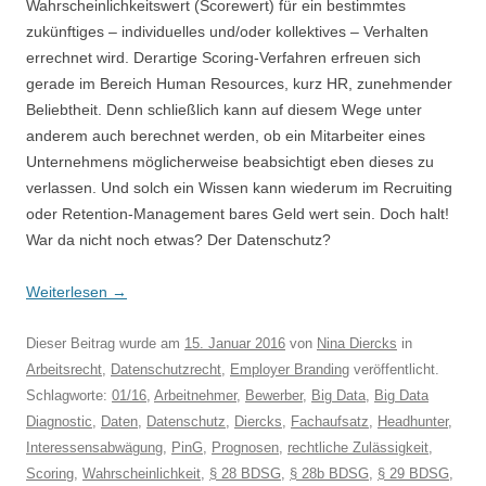
Wahrscheinlichkeitswert (Scorewert) für ein bestimmtes
zukünftiges – individuelles und/oder kollektives – Verhalten
errechnet wird. Derartige Scoring-Verfahren erfreuen sich
gerade im Bereich Human Resources, kurz HR, zunehmender
Beliebtheit. Denn schließlich kann auf diesem Wege unter
anderem auch berechnet werden, ob ein Mitarbeiter eines
Unternehmens möglicherweise beabsichtigt eben dieses zu
verlassen. Und solch ein Wissen kann wiederum im Recruiting
oder Retention-Management bares Geld wert sein. Doch halt!
War da nicht noch etwas? Der Datenschutz?
Weiterlesen
→
Dieser Beitrag wurde am
15. Januar 2016
von
Nina Diercks
in
Arbeitsrecht
,
Datenschutzrecht
,
Employer Branding
veröffentlicht.
Schlagworte:
01/16
,
Arbeitnehmer
,
Bewerber
,
Big Data
,
Big Data
Diagnostic
,
Daten
,
Datenschutz
,
Diercks
,
Fachaufsatz
,
Headhunter
,
Interessensabwägung
,
PinG
,
Prognosen
,
rechtliche Zulässigkeit
,
Scoring
,
Wahrscheinlichkeit
,
§ 28 BDSG
,
§ 28b BDSG
,
§ 29 BDSG
,