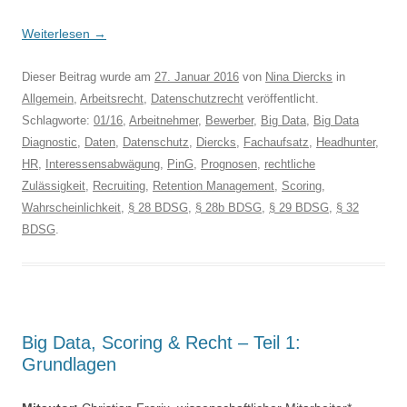
Weiterlesen
→
Dieser Beitrag wurde am
27. Januar 2016
von
Nina Diercks
in
Allgemein
,
Arbeitsrecht
,
Datenschutzrecht
veröffentlicht.
Schlagworte:
01/16
,
Arbeitnehmer
,
Bewerber
,
Big Data
,
Big Data
Diagnostic
,
Daten
,
Datenschutz
,
Diercks
,
Fachaufsatz
,
Headhunter
,
HR
,
Interessensabwägung
,
PinG
,
Prognosen
,
rechtliche
Zulässigkeit
,
Recruiting
,
Retention Management
,
Scoring
,
Wahrscheinlichkeit
,
§ 28 BDSG
,
§ 28b BDSG
,
§ 29 BDSG
,
§ 32
BDSG
.
Big Data, Scoring & Recht – Teil 1:
Grundlagen