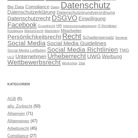
Datenschutz
Compliance
Big Data
Daten
Datenschutzerklärung
Datenschutzgrundverordnung
DSGVO
Datenschutzrecht
Einwilligung
Facebook
HR
Grundrecht
Interessensabwägung
IT-Richtlinien
Mitarbeiter
Kündigung
Markenrecht
Marketing
Recht
Persönlichkeitsrecht
Schadensersatz
Seminar
Social Media
Social Media Guidelines
Social Media Richtlinien
TMG
Social Media Leitfaden
Urheberrecht
UWG
Unternehmen
Werbung
ULD
Wettbewerbsrecht
Workshop
Zitat
KATEGORIEN
AGB
(5)
allg. Zivilrecht
(50)
Allgemein
(71)
Allgemeines
(47)
Arbeitsrecht
(45)
Compliance
(27)