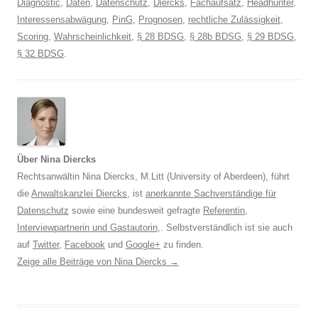
Diagnostic
,
Daten
,
Datenschutz
,
Diercks
,
Fachaufsatz
,
Headhunter
,
Interessensabwägung
,
PinG
,
Prognosen
,
rechtliche Zulässigkeit
,
Scoring
,
Wahrscheinlichkeit
,
§ 28 BDSG
,
§ 28b BDSG
,
§ 29 BDSG
,
§ 32 BDSG
.
Über Nina Diercks
Rechtsanwältin Nina Diercks, M.Litt (University of Aberdeen), führt
die
Anwaltskanzlei Diercks
, ist
anerkannte Sachverständige für
Datenschutz
sowie eine bundesweit gefragte
Referentin
,
Interviewpartnerin und Gastautorin
,. Selbstverständlich ist sie auch
auf
Twitter
,
Facebook
und
Google+
zu finden.
Zeige alle Beiträge von Nina Diercks
→