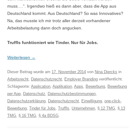
muss….“. Irgendwo hieß es dann aber, dass die App aus
Deutschland kommt. Aus Deutschland? So was Innovatives?
Na, das musste ich mir trotz aller derzeit vorhandener
Arbeitsbelastung dann doch angucken.
Truffls funktioniert wie Tinder. Nur für Jobs.
Weiterlesen
→
Dieser Beitrag wurde am
17. November 2014
von
Nina Diercks
in
Arbeitsrecht
,
Datenschutzrecht
,
Employer Branding
veröffentlicht.
Schlagworte:
Application
,
Applikation
,
Apps
,
Bewerbung
,
Bewerbung
per App
,
Datenschutz
,
Datenschutzbestimmungen
,
Datenschutzerklärung
,
Datenschutzrecht
,
Einwilligung
,
one-click-
Bewerbung
,
Tinder für Jobs
,
Truffls
,
Unternehmen
,
§ 12 TMG
,
§ 13
TMG
,
§ 16 TMG
,
§ 4a BDSG
.