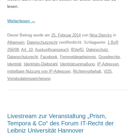
lesen.
Weiterlesen
→
Dieser Beitrag wurde am
25. Februar 2014
von
Nina Diercks
in
Allgemein
,
Datenschutzrecht
veröffentlicht. Schlagworte:
1 BvR
256/08
,
Art. 10
,
Auskunftsanspruch
,
BVerfG
,
Datenschutz
,
Datenschutzrecht
,
Facebook
,
Fernmeldegeheimnis
,
Grundrechte
,
Identität
,
Identitäts-Diebstahl
,
Identitätsanmaßung
,
IP-Adressen
,
mittelbare Nutzung von IP-Adressen
,
Richtervorbehalt
,
VDS
,
Vorratsdatenspeicherung
.
Livestream zur Veranstaltung „Prism,
Tempora & Co“ des Forum IT-Recht der
Leibniz Universität Hannover