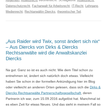
Allgemein
,
Arbeitsrecht
veröffentlicht. Schlagworte:
Arbeitsrecht
,
Datenschutzrecht
,
Fachanwalt für Arbeitsrecht
,
IT-Recht
,
Lehrgang
,
Medienrecht
,
Rechtanwältin Diercks
,
theoretischer Teil
.
„Aus Raider wird Twix, sonst ändert sich nix“
– Aus Diercks von Dirks & Diercks
Rechtsanwälte wird die Anwaltskanzlei
Diercks
Na gut. Ganz so ist es auch nicht. Wie dem Titel schon zu
entnehmen ist, ändert sich natürlich doch etwas. Vielleicht
haben Sie schon in der formellen Ankündigung hier im Blog
oder vielleicht an anderen Orten gelesen, dass sich die
Dirks &
Diercks Rechtsanwälte Partnerschaftsgesellschaft
, deren
Partnerin ich war, zum 15.09.2016 aufgelöst hat. Manchmal ist
es eben Zeit für etwas Neues. Und das sieht in meinem Fall so