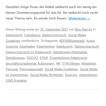
Daneben möge Ihnen der Artikel vielleicht auch ein wenig ein
kleiner Orientierungspunkt für das für Sie vielleicht noch recht
neue Thema sein. Es würde mich freuen.
Weiterlesen
→
Dieser Beitrag wurde am
25. September 2017
von
Nina Diercks
in
Arbeitsrecht
,
Compliance
,
Datenschutzrecht
,
Social Media
Guidelines
veröffentlicht. Schlagworte:
#EFARBlogparade
,
Active
Sourcing
,
Arbeitgeber
,
Arbeitnehmer
,
Arbeitsrecht
,
Datenschutzrecht
,
Datenschutzrecht im Arbeitsrecht
,
digitalisierter Arbeitsplatz
,
Digitalisierung
,
DSGVO
,
EFAR
,
Expertenforum Arbeitsrecht
,
geschäftsschädigende Äußerungen
,
HR
,
IT-Richtlinien
,
Mitarbeiter
,
Personal
,
Personalauswahl
,
Social Media Guidelines
,
Social Media
im Unternehmen
,
Social Media Richtlinien
,
Sourcing
,
Unternehmen
,
XING-Kontakte
.