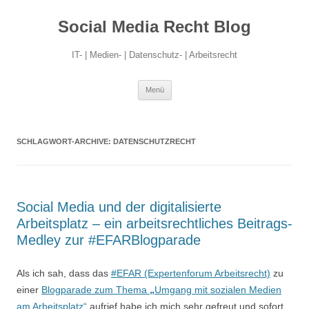
Social Media Recht Blog
IT- | Medien- | Datenschutz- | Arbeitsrecht
Zum
Menü
Inhalt
springen
SCHLAGWORT-ARCHIVE:
DATENSCHUTZRECHT
Social Media und der digitalisierte
Arbeitsplatz – ein arbeitsrechtliches Beitrags-
Medley zur #EFARBlogparade
Als ich sah, dass das
#EFAR (Expertenforum Arbeitsrecht)
zu
einer
Blogparade zum Thema
„
Umgang mit sozialen Medien
am Arbeitsplatz“
aufrief habe ich mich sehr gefreut und sofort