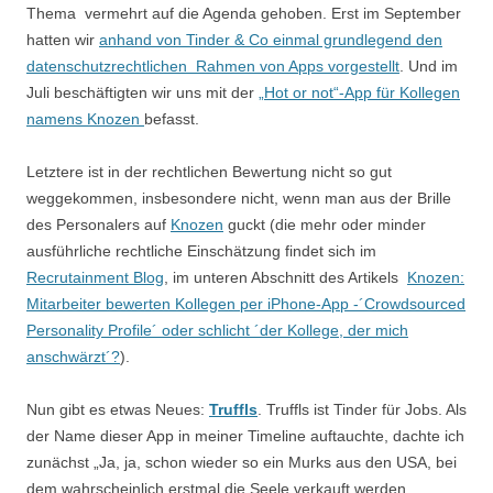
Thema vermehrt auf die Agenda gehoben. Erst im September
hatten wir
anhand von Tinder & Co einmal grundlegend den
datenschutzrechtlichen Rahmen von Apps vorgestellt
. Und im
Juli beschäftigten wir uns mit der
„Hot or not“-App für Kollegen
namens Knozen
befasst.
Letztere ist in der rechtlichen Bewertung nicht so gut
weggekommen, insbesondere nicht, wenn man aus der Brille
des Personalers auf
Knozen
guckt (die mehr oder minder
ausführliche rechtliche Einschätzung findet sich im
Recrutainment Blog
, im unteren Abschnitt des Artikels
Knozen:
Mitarbeiter bewerten Kollegen per iPhone-App -´Crowdsourced
Personality Profile´ oder schlicht ´der Kollege, der mich
anschwärzt´?
).
Nun gibt es etwas Neues:
Truffls
. Truffls ist Tinder für Jobs. Als
der Name dieser App in meiner Timeline auftauchte, dachte ich
zunächst „Ja, ja, schon wieder so ein Murks aus den USA, bei
dem wahrscheinlich erstmal die Seele verkauft werden