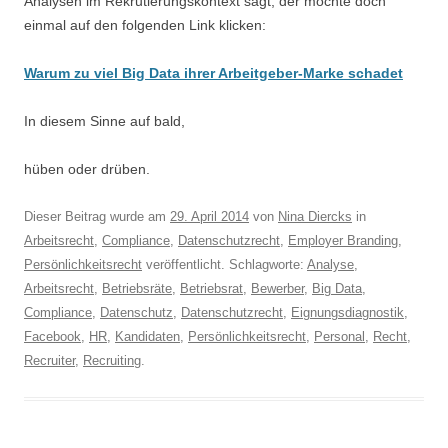
Analysen im Rekrutierungskontext sagt, der möchte doch
einmal auf den folgenden Link klicken:
Warum zu viel Big Data ihrer Arbeitgeber-Marke schadet
In diesem Sinne auf bald,
hüben oder drüben.
Dieser Beitrag wurde am
29. April 2014
von
Nina Diercks
in
Arbeitsrecht
,
Compliance
,
Datenschutzrecht
,
Employer Branding
,
Persönlichkeitsrecht
veröffentlicht. Schlagworte:
Analyse
,
Arbeitsrecht
,
Betriebsräte
,
Betriebsrat
,
Bewerber
,
Big Data
,
Compliance
,
Datenschutz
,
Datenschutzrecht
,
Eignungsdiagnostik
,
Facebook
,
HR
,
Kandidaten
,
Persönlichkeitsrecht
,
Personal
,
Recht
,
Recruiter
,
Recruiting
.