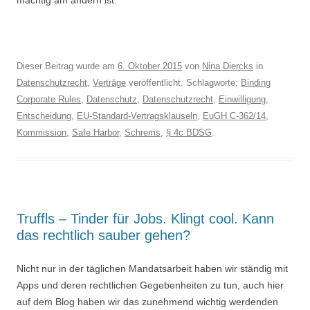
mächtig am ändern ist.
Dieser Beitrag wurde am
6. Oktober 2015
von
Nina Diercks
in
Datenschutzrecht
,
Verträge
veröffentlicht. Schlagworte:
Binding
Corporate Rules
,
Datenschutz
,
Datenschutzrecht
,
Einwilligung
,
Entscheidung
,
EU-Standard-Vertragsklauseln
,
EuGH C-362/14
,
Kommission
,
Safe Harbor
,
Schrems
,
§ 4c BDSG
.
Truffls – Tinder für Jobs. Klingt cool. Kann
das rechtlich sauber gehen?
Nicht nur in der täglichen Mandatsarbeit haben wir ständig mit
Apps und deren rechtlichen Gegebenheiten zu tun, auch hier
auf dem Blog haben wir das zunehmend wichtig werdenden