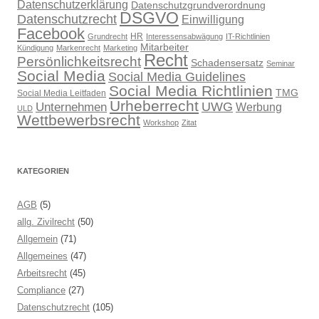
Datenschutzerklärung
Datenschutzgrundverordnung
DSGVO
Datenschutzrecht
Einwilligung
Facebook
HR
Grundrecht
Interessensabwägung
IT-Richtlinien
Mitarbeiter
Kündigung
Markenrecht
Marketing
Recht
Persönlichkeitsrecht
Schadensersatz
Seminar
Social Media
Social Media Guidelines
Social Media Richtlinien
TMG
Social Media Leitfaden
Urheberrecht
UWG
Unternehmen
Werbung
ULD
Wettbewerbsrecht
Workshop
Zitat
KATEGORIEN
AGB
(5)
allg. Zivilrecht
(50)
Allgemein
(71)
Allgemeines
(47)
Arbeitsrecht
(45)
Compliance
(27)
Datenschutzrecht
(105)