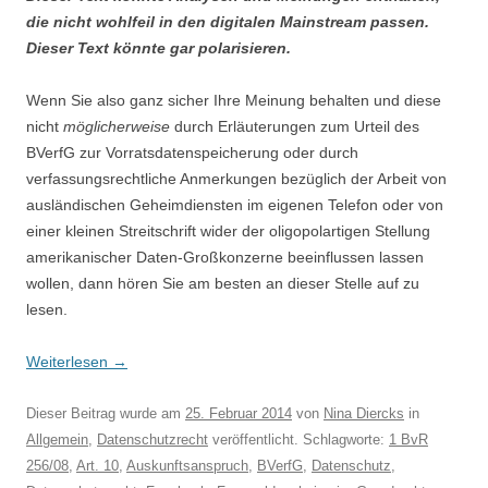
die nicht wohlfeil in den digitalen Mainstream passen.
Dieser Text könnte gar polarisieren.
Wenn Sie also ganz sicher Ihre Meinung behalten und diese
nicht
möglicherweise
durch Erläuterungen zum Urteil des
BVerfG zur Vorratsdatenspeicherung oder durch
verfassungsrechtliche Anmerkungen bezüglich der Arbeit von
ausländischen Geheimdiensten im eigenen Telefon oder von
einer kleinen Streitschrift wider der oligopolartigen Stellung
amerikanischer Daten-Großkonzerne beeinflussen lassen
wollen, dann hören Sie am besten an dieser Stelle auf zu
lesen.
Weiterlesen
→
Dieser Beitrag wurde am
25. Februar 2014
von
Nina Diercks
in
Allgemein
,
Datenschutzrecht
veröffentlicht. Schlagworte:
1 BvR
256/08
,
Art. 10
,
Auskunftsanspruch
,
BVerfG
,
Datenschutz
,