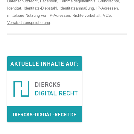
Datenschutzrecht
,
Facebook
,
Fernmeldegeheimnis
,
Grundrechte
,
Identität
,
Identitäts-Diebstahl
,
Identitätsanmaßung
,
IP-Adressen
,
mittelbare Nutzung von IP-Adressen
,
Richtervorbehalt
,
VDS
,
Vorratsdatenspeicherung
.