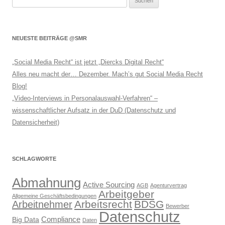
nach:
NEUESTE BEITRÄGE @SMR
„Social Media Recht“ ist jetzt „Diercks Digital Recht“
Alles neu macht der… Dezember. Mach’s gut Social Media Recht
Blog!
„Video-Interviews in Personalauswahl-Verfahren“ –
wissenschaftlicher Aufsatz in der DuD (Datenschutz und
Datensicherheit)
SCHLAGWORTE
Abmahnung
Active Sourcing
AGB
Agenturvertrag
Arbeitgeber
Allgemeine Geschäftsbedingungen
Arbeitsrecht
BDSG
Arbeitnehmer
Bewerber
Datenschutz
Compliance
Big Data
Daten