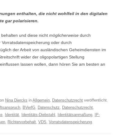
ungen enthalten, die nicht wohlfeil in den digitalen
e gar polarisieren.
 behalten und diese nicht
möglicherweise
durch
r Vorratsdatenspeicherung oder durch
üglich der Arbeit von ausländischen Geheimdiensten im
reitschrift wider der oligopolartigen Stellung
influssen lassen wollen, dann hören Sie am besten an
on
Nina Diercks
in
Allgemein
,
Datenschutzrecht
veröffentlicht.
ftsanspruch
,
BVerfG
,
Datenschutz
,
Datenschutzrecht
,
te
,
Identität
,
Identitäts-Diebstahl
,
Identitätsanmaßung
,
IP-
sen
,
Richtervorbehalt
,
VDS
,
Vorratsdatenspeicherung
.