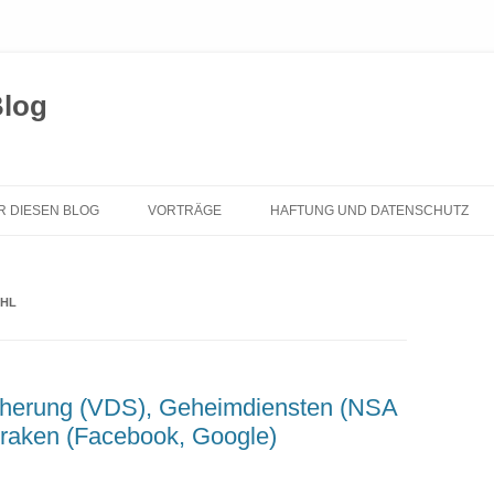
Blog
Zum
Inhalt
R DIESEN BLOG
VORTRÄGE
HAFTUNG UND DATENSCHUTZ
springen
AHL
cherung (VDS), Geheimdiensten (NSA
kraken (Facebook, Google)