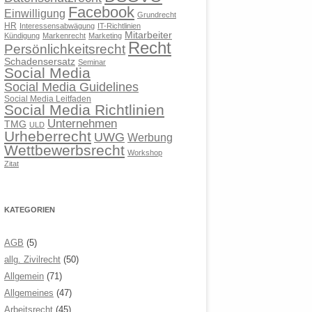
Facebook
Einwilligung
Grundrecht
HR
Interessensabwägung
IT-Richtlinien
Mitarbeiter
Kündigung
Markenrecht
Marketing
Recht
Persönlichkeitsrecht
Schadensersatz
Seminar
Social Media
Social Media Guidelines
Social Media Leitfaden
Social Media Richtlinien
Unternehmen
TMG
ULD
Urheberrecht
UWG
Werbung
Wettbewerbsrecht
Workshop
Zitat
KATEGORIEN
AGB
(5)
allg. Zivilrecht
(50)
Allgemein
(71)
Allgemeines
(47)
Arbeitsrecht
(45)