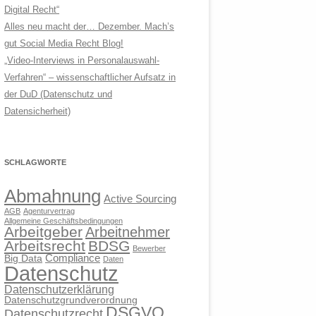
Digital Recht“
Alles neu macht der… Dezember. Mach’s
gut Social Media Recht Blog!
„Video-Interviews in Personalauswahl-
Verfahren“ – wissenschaftlicher Aufsatz in
der DuD (Datenschutz und
Datensicherheit)
SCHLAGWORTE
Abmahnung
Active Sourcing
AGB
Agenturvertrag
Allgemeine Geschäftsbedingungen
Arbeitgeber
Arbeitnehmer
Arbeitsrecht
BDSG
Bewerber
Compliance
Big Data
Daten
Datenschutz
Datenschutzerklärung
Datenschutzgrundverordnung
DSGVO
Datenschutzrecht