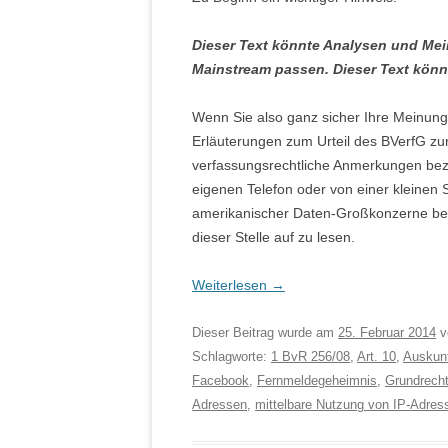
Dieser Text könnte Analysen und Mein
Mainstream passen. Dieser Text könnt
Wenn Sie also ganz sicher Ihre Meinung
Erläuterungen zum Urteil des BVerfG zu
verfassungsrechtliche Anmerkungen bez
eigenen Telefon oder von einer kleinen St
amerikanischer Daten-Großkonzerne bee
dieser Stelle auf zu lesen.
Weiterlesen
→
Dieser Beitrag wurde am
25. Februar 2014
v
Schlagworte:
1 BvR 256/08
,
Art. 10
,
Auskun
Facebook
,
Fernmeldegeheimnis
,
Grundrech
Adressen
,
mittelbare Nutzung von IP-Adres