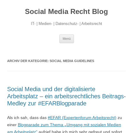
Social Media Recht Blog
IT- | Medien- | Datenschutz- | Arbeitsrecht
Zum
Menü
Inhalt
springen
ARCHIV DER KATEGORIE:
SOCIAL MEDIA GUIDELINES
Social Media und der digitalisierte
Arbeitsplatz – ein arbeitsrechtliches Beitrags-
Medley zur #EFARBlogparade
Als ich sah, dass das
#EFAR (Expertenforum Arbeitsrecht)
zu
einer
Blogparade zum Thema
„
Umgang mit sozialen Medien
am Arbeitsplatz“
aufrief habe ich mich sehr gefreut und sofort