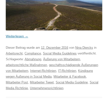
Weiterlesen
→
Dieser Beitrag wurde am
12. Dezember 2016
von
Nina Diercks
in
Arbeitsrecht
,
Compliance
,
Social Media Guidelines
veröffentlicht.
Schlagworte:
Abmahnung
,
Äußerung von Mitarbeitern
,
arbeitsrechtliche Maßnahmen
,
geschäftsschädigende Äußerungen
von Mitarbeitern
,
Internet-Richtlinien
,
IT-Richtlinien
,
Kündigung
wegen Äußerung in Social Media
,
Mitarbeiter & Facebook
,
Mitarbeiter Post
,
Mitarbeiter Tweet
,
Social Media Guideline
,
Social
Media Richtlinie
,
Unternehmensrichtlinien
.