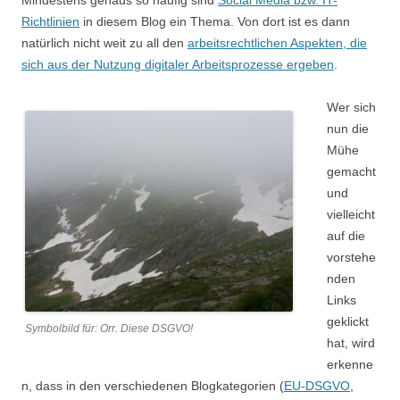
Mindestens genaus so häufig sind
Social Media bzw. IT-
Richtlinien
in diesem Blog ein Thema. Von dort ist es dann
natürlich nicht weit zu all den
arbeitsrechtlichen Aspekten, die
sich aus der Nutzung digitaler Arbeitsprozesse ergeben
.
Wer sich
nun die
Mühe
gemacht
und
vielleicht
auf die
vorstehe
nden
Links
geklickt
Symbolbild für: Orr. Diese DSGVO!
hat, wird
erkenne
n, dass in den verschiedenen Blogkategorien (
EU-DSGVO
,