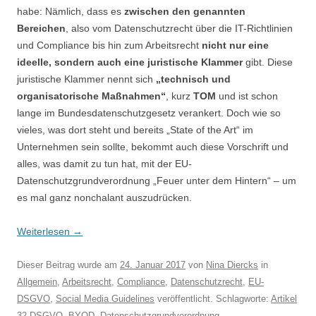
habe: Nämlich, dass es
zwischen den genannten
Bereichen
, also vom Datenschutzrecht über die IT-Richtlinien
und Compliance bis hin zum Arbeitsrecht
nicht nur eine
ideelle, sondern auch eine juristische Klammer
gibt. Diese
juristische Klammer nennt sich
„technisch und
organisatorische Maßnahmen“
, kurz
TOM
und ist schon
lange
im Bundesdatenschutzgesetz verankert. Doch wie so
vieles, was dort steht und bereits „State of the Art“ im
Unternehmen sein sollte, bekommt auch diese Vorschrift und
alles, was damit zu tun hat, mit der EU-
Datenschutzgrundverordnung „Feuer unter dem Hintern“ – um
es mal ganz nonchalant auszudrücken.
Weiterlesen
→
Dieser Beitrag wurde am
24. Januar 2017
von
Nina Diercks
in
Allgemein
,
Arbeitsrecht
,
Compliance
,
Datenschutzrecht
,
EU-
DSGVO
,
Social Media Guidelines
veröffentlicht. Schlagworte:
Artikel
32 DSGVO
,
BYOD
,
Datenschutzgrundverordnung
,