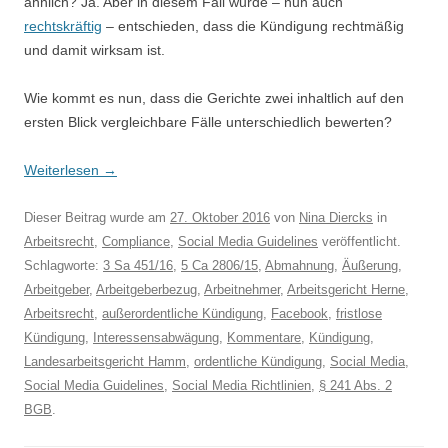
ähnlich? Ja. Aber in diesem Fall wurde – nun auch
rechtskräftig
– entschieden, dass die Kündigung rechtmäßig
und damit wirksam ist.
Wie kommt es nun, dass die Gerichte zwei inhaltlich auf den
ersten Blick vergleichbare Fälle unterschiedlich bewerten?
Weiterlesen
→
Dieser Beitrag wurde am
27. Oktober 2016
von
Nina Diercks
in
Arbeitsrecht
,
Compliance
,
Social Media Guidelines
veröffentlicht.
Schlagworte:
3 Sa 451/16
,
5 Ca 2806/15
,
Abmahnung
,
Äußerung
,
Arbeitgeber
,
Arbeitgeberbezug
,
Arbeitnehmer
,
Arbeitsgericht Herne
,
Arbeitsrecht
,
außerordentliche Kündigung
,
Facebook
,
fristlose
Kündigung
,
Interessensabwägung
,
Kommentare
,
Kündigung
,
Landesarbeitsgericht Hamm
,
ordentliche Kündigung
,
Social Media
,
Social Media Guidelines
,
Social Media Richtlinien
,
§ 241 Abs. 2
BGB
.