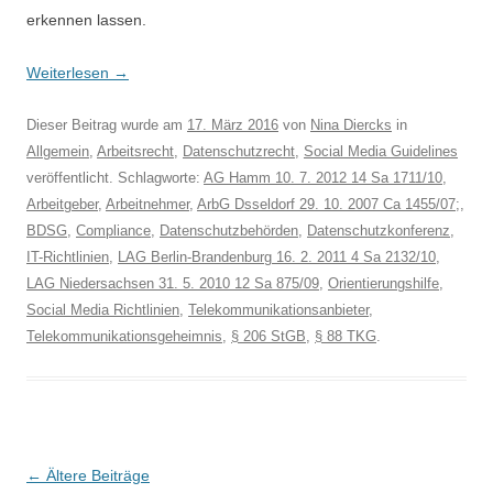
erkennen lassen.
Weiterlesen
→
Dieser Beitrag wurde am
17. März 2016
von
Nina Diercks
in
Allgemein
,
Arbeitsrecht
,
Datenschutzrecht
,
Social Media Guidelines
veröffentlicht. Schlagworte:
AG Hamm 10. 7. 2012 14 Sa 1711/10
,
Arbeitgeber
,
Arbeitnehmer
,
ArbG Dsseldorf 29. 10. 2007 Ca 1455/07;
,
BDSG
,
Compliance
,
Datenschutzbehörden
,
Datenschutzkonferenz
,
IT-Richtlinien
,
LAG Berlin-Brandenburg 16. 2. 2011 4 Sa 2132/10
,
LAG Niedersachsen 31. 5. 2010 12 Sa 875/09
,
Orientierungshilfe
,
Social Media Richtlinien
,
Telekommunikationsanbieter
,
Telekommunikationsgeheimnis
,
§ 206 StGB
,
§ 88 TKG
.
Beitrags-
←
Ältere Beiträge