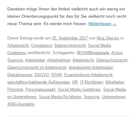
Daneben möge Ihnen der Artikel vielleicht auch ein wenig ein
kleiner Orientierungspunkt für das für Sie vielleicht noch recht
neue Thema sein. Es würde mich freuen.
Weiterlesen
→
Dieser Beitrag wurde am
25. September 2017
von
Nina Diercks
in
Arbeitsrecht
,
Compliance
,
Datenschutzrecht
,
Social Media
Guidelines
veröffentlicht. Schlagworte:
#EFARBlogparade
,
Active
Sourcing
,
Arbeitgeber
,
Arbeitnehmer
,
Arbeitsrecht
,
Datenschutzrecht
,
Datenschutzrecht im Arbeitsrecht
,
digitalisierter Arbeitsplatz
,
Digitalisierung
,
DSGVO
,
EFAR
,
Expertenforum Arbeitsrecht
,
geschäftsschädigende Äußerungen
,
HR
,
IT-Richtlinien
,
Mitarbeiter
,
Personal
,
Personalauswahl
,
Social Media Guidelines
,
Social Media
im Unternehmen
,
Social Media Richtlinien
,
Sourcing
,
Unternehmen
,
XING-Kontakte
.