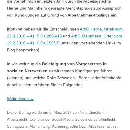
die vornehmlich im letzten Jahr durch die Arbeitsgerichte
Herne und Mannheim geprägte Gerichtspraxis zum Ausspruch
von Kündigungen auf Grund von Arbeitnehmer-Postings ein.
[Konkret haben wir die Entscheidungen
ArbG Herne, Urteil vom
22.3.2016 – Az. 5 Ca 2806/15
und
ArbG Mannheim, Urteil vom
19.2.2016 – Az. 6 Ca 190/15
unter den vorstehenden Links im
Blog besprochen].
In wie weit nun die
Beleidigung von Vorgesetzten
in
sozialen Netzwerken
zu wirksamen Kündigungen führen
(können) und welche Rolle Schweine-, Bären- oder Affenköpfe
dabei spielen, erfahren Sie im Folgenden.
Weiterlesen
→
Dieser Beitrag wurde am
6. März 2017
von
Nina Diercks
in
Arbeitsrecht
,
Compliance
,
Social Media Guidelines
veröffentlicht.
Schlagworte:
Abmahnung
,
Äußerung
,
Affenkopf
,
Arbeitsverhältnis
,