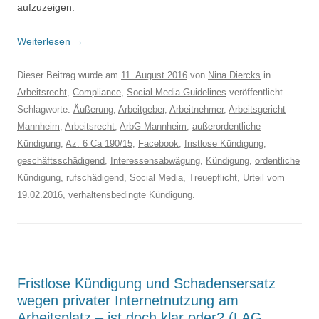
aufzuzeigen.
Weiterlesen
→
Dieser Beitrag wurde am
11. August 2016
von
Nina Diercks
in
Arbeitsrecht
,
Compliance
,
Social Media Guidelines
veröffentlicht.
Schlagworte:
Äußerung
,
Arbeitgeber
,
Arbeitnehmer
,
Arbeitsgericht
Mannheim
,
Arbeitsrecht
,
ArbG Mannheim
,
außerordentliche
Kündigung
,
Az. 6 Ca 190/15
,
Facebook
,
fristlose Kündigung
,
geschäftsschädigend
,
Interessensabwägung
,
Kündigung
,
ordentliche
Kündigung
,
rufschädigend
,
Social Media
,
Treuepflicht
,
Urteil vom
19.02.2016
,
verhaltensbedingte Kündigung
.
Fristlose Kündigung und Schadensersatz
wegen privater Internetnutzung am
Arbeitsplatz – ist doch klar oder? (LAG