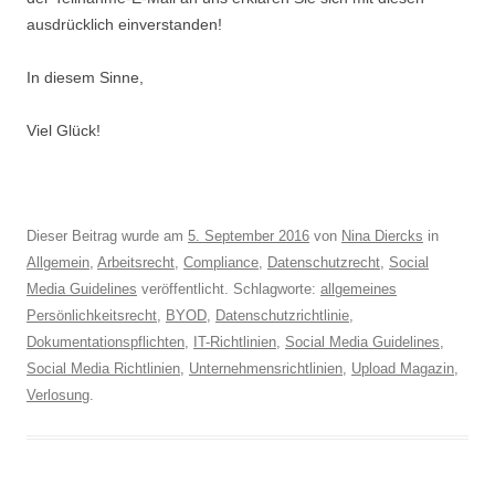
ausdrücklich einverstanden!
In diesem Sinne,
Viel Glück!
Dieser Beitrag wurde am
5. September 2016
von
Nina Diercks
in
Allgemein
,
Arbeitsrecht
,
Compliance
,
Datenschutzrecht
,
Social
Media Guidelines
veröffentlicht. Schlagworte:
allgemeines
Persönlichkeitsrecht
,
BYOD
,
Datenschutzrichtlinie
,
Dokumentationspflichten
,
IT-Richtlinien
,
Social Media Guidelines
,
Social Media Richtlinien
,
Unternehmensrichtlinien
,
Upload Magazin
,
Verlosung
.