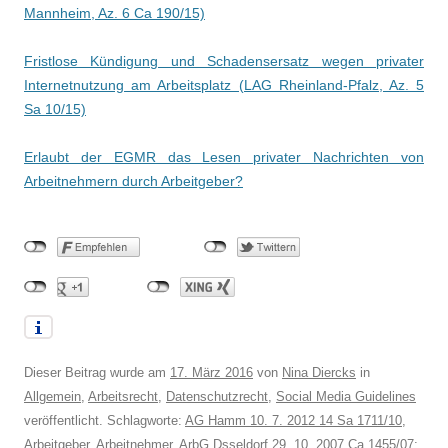
Mannheim, Az. 6 Ca 190/15)
Fristlose Kündigung und Schadensersatz wegen privater
Internetnutzung am Arbeitsplatz (LAG Rheinland-Pfalz, Az. 5
Sa 10/15)
Erlaubt der EGMR das Lesen privater Nachrichten von
Arbeitnehmern durch Arbeitgeber?
Dieser Beitrag wurde am
17. März 2016
von
Nina Diercks
in
Allgemein
,
Arbeitsrecht
,
Datenschutzrecht
,
Social Media Guidelines
veröffentlicht. Schlagworte:
AG Hamm 10. 7. 2012 14 Sa 1711/10
,
Arbeitgeber
,
Arbeitnehmer
,
ArbG Dsseldorf 29. 10. 2007 Ca 1455/07;
,