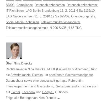
BDSG
,
Compliance
,
Datenschutzbehörden
,
Datenschutzkonferenz
,
IT-Richtlinien
,
LAG Berlin-Brandenburg 16. 2. 2011 4 Sa 2132/10
,
LAG Niedersachsen 31. 5. 2010 12 Sa 875/09
,
Orientierungshilfe
,
Social Media Richtlinien
,
Telekommunikationsanbieter
,
Telekommunikationsgeheimnis
,
§ 206 StGB
,
§ 88 TKG
.
Über Nina Diercks
Rechtsanwältin Nina Diercks, M.Litt (University of Aberdeen), führt
die
Anwaltskanzlei Diercks
, ist
anerkannte Sachverständige für
Datenschutz
sowie eine bundesweit gefragte
Referentin
,
Interviewpartnerin und Gastautorin
,. Selbstverständlich ist sie auch
auf
Twitter
,
Facebook
und
Google+
zu finden.
Zeige alle Beiträge von Nina Diercks
→