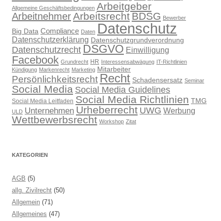
Arbeitgeber
Allgemeine Geschäftsbedingungen
Arbeitsrecht
BDSG
Arbeitnehmer
Bewerber
Datenschutz
Compliance
Big Data
Daten
Datenschutzerklärung
Datenschutzgrundverordnung
DSGVO
Datenschutzrecht
Einwilligung
Facebook
HR
Grundrecht
Interessensabwägung
IT-Richtlinien
Mitarbeiter
Kündigung
Markenrecht
Marketing
Recht
Persönlichkeitsrecht
Schadensersatz
Seminar
Social Media
Social Media Guidelines
Social Media Richtlinien
TMG
Social Media Leitfaden
Urheberrecht
UWG
Unternehmen
Werbung
ULD
Wettbewerbsrecht
Workshop
Zitat
KATEGORIEN
AGB
(5)
allg. Zivilrecht
(50)
Allgemein
(71)
Allgemeines
(47)