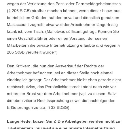
wegen der Verletzung des Post- oder Fernmeldegeheimnisses
(§ 206 StGB) strafbar machen können, wenn dieser bspw. aus
betrieblichen Gründen auf den privat und dienstlich genutzten
Mailaccount zugreift, etwa weil der Arbeitnehmer längerfristig
krank ist, vom Tisch. (Mal etwas süffisant gefragt: Kennen Sie
einen Geschäftsführer oder einen Vorstand, der seinen
Mitarbeitern die private Internetnutzung erlaubte
und
wegen §
206 StGB verurteilt wurde?)
Den Kritikern, die nun den Ausverkauf der Rechte der
Arbeitnehmer befürchten, sei an dieser Stelle noch einmal
eindringlich gesagt: Der Arbeitnehmer bleibt eben gerade nicht
rechtsschutzlos, das Persönlichkeitsrecht steht nach wie vor
mit breiter Brust vor dem Arbeitnehmer (vgl. zu diesem Satz
die oben zitierte Rechtssprechung sowie die nachfolgenden
Erläuterungen zu u.a. § 32 BDSG).
Lange Rede, kurzer Sinn: Die Arbeitgeber werden nicht zu
TK-Anbietern, nur weil sie eine private Internetnutzung