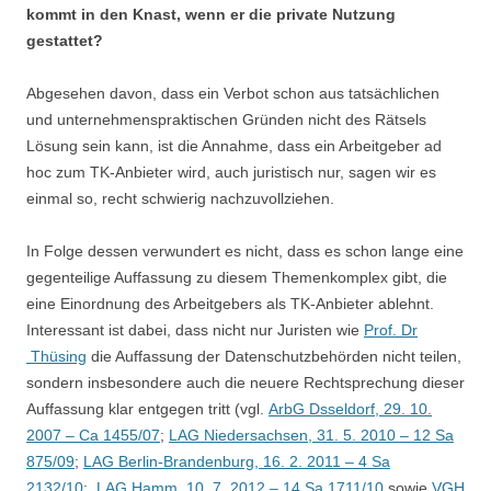
kommt in den Knast, wenn er die private Nutzung
gestattet?
Abgesehen davon, dass ein Verbot schon aus tatsächlichen
und unternehmenspraktischen Gründen nicht des Rätsels
Lösung sein kann, ist die Annahme, dass ein Arbeitgeber ad
hoc zum TK-Anbieter wird, auch juristisch nur, sagen wir es
einmal so, recht schwierig nachzuvollziehen.
In Folge dessen verwundert es nicht, dass es schon lange eine
gegenteilige Auffassung zu diesem Themenkomplex gibt, die
eine Einordnung des Arbeitgebers als TK-Anbieter ablehnt.
Interessant ist dabei, dass nicht nur Juristen wie
Prof. Dr
Thüsing
die Auffassung der Datenschutzbehörden nicht teilen,
sondern insbesondere auch die neuere Rechtsprechung dieser
Auffassung klar entgegen tritt (vgl.
ArbG Dsseldorf, 29. 10.
2007 – Ca 1455/07
;
LAG Niedersachsen, 31. 5. 2010 – 12 Sa
875/09
;
LAG Berlin-Brandenburg, 16. 2. 2011 – 4 Sa
2132/10
;
LAG Hamm, 10. 7. 2012 – 14 Sa 1711/10
sowie
VGH