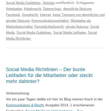
Social Media Guidelines
,
Verträge
veröffentlicht. Schlagworte:
Arbeitgeber
,
Arbeitsrecht
,
Datenschutz
,
dienstliche Nutzung
,
Facebook
,
Grundrecht
,
Internet
,
keine Trennung von dienstlicher und
privater Nutzung
,
Kommunikationsverhalten
,
Mitarbeiter als
Markenbotschafter
,
Persönlichkeitsrecht
,
private Nutzung
,
Social
Media
,
Social Media Guidelines
,
Social Media Leitfaden
,
Social
Media Richtlinien
.
Social Media Richtlinien – Der bunte
Leitfaden für die Mitarbeiter oder steckt
mehr dahinter?
Vorbemerkung:
Vor ein paar Tagen stellte ich hier im Blog meinen frisch in der
Kommunikation & Recht
, Ausgabe 2014, 1 erschienenen