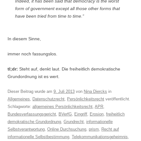
Indeed, it has been said that democracy is the worst
form of government except all those other forms that
have been tried from time to time.“
In diesem Sinne,
immer noch fassungslos.
tl;dr:
Steht auf, denkt laut. Die freiheitlich demokratische
Grundordnung ist es wert.
Dieser Beitrag wurde am
9. Juli 2013
von
Nina Diercks
in
Allgemeines
,
Datenschutzrecht
,
Persönlichkeitsrecht
veröffentlicht.
Schlagworte:
allgemeines Persönlichkeitsrecht
,
APR
,
Bundesverfassungsgericht
,
BVerfG
,
Eingriff
,
Erosion
,
freiheitlich
demokratische Grundordnung
,
Grundrecht
,
informationelle
Selbstverantwortung
,
Online Durchsuchung
,
prism
,
Recht auf
informationelle Selbstbestimmung
,
Telekommunikationsgeheimnis
,