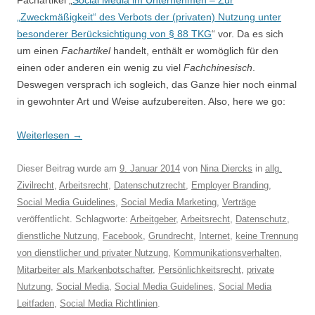
Fachartikel „
Social Media im Unternehmen – Zur
„Zweckmäßigkeit“ des Verbots der (privaten) Nutzung unter
besonderer Berücksichtigung von § 88 TKG
“ vor. Da es sich
um einen
Fachartikel
handelt, enthält er womöglich für den
einen oder anderen ein wenig zu viel
Fachchinesisch
.
Deswegen versprach ich sogleich, das Ganze hier noch einmal
in gewohnter Art und Weise aufzubereiten. Also, here we go:
Weiterlesen
→
Dieser Beitrag wurde am
9. Januar 2014
von
Nina Diercks
in
allg.
Zivilrecht
,
Arbeitsrecht
,
Datenschutzrecht
,
Employer Branding
,
Social Media Guidelines
,
Social Media Marketing
,
Verträge
veröffentlicht. Schlagworte:
Arbeitgeber
,
Arbeitsrecht
,
Datenschutz
,
dienstliche Nutzung
,
Facebook
,
Grundrecht
,
Internet
,
keine Trennung
von dienstlicher und privater Nutzung
,
Kommunikationsverhalten
,
Mitarbeiter als Markenbotschafter
,
Persönlichkeitsrecht
,
private
Nutzung
,
Social Media
,
Social Media Guidelines
,
Social Media
Leitfaden
,
Social Media Richtlinien
.