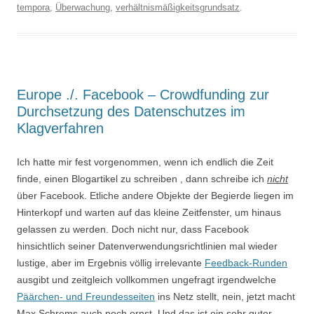
tempora
,
Überwachung
,
verhältnismäßigkeitsgrundsatz
.
Europe ./. Facebook – Crowdfunding zur
Durchsetzung des Datenschutzes im
Klagverfahren
Ich hatte mir fest vorgenommen, wenn ich endlich die Zeit
finde, einen Blogartikel zu schreiben , dann schreibe ich
nicht
über Facebook. Etliche andere Objekte der Begierde liegen im
Hinterkopf und warten auf das kleine Zeitfenster, um hinaus
gelassen zu werden. Doch nicht nur, dass Facebook
hinsichtlich seiner Datenverwendungsrichtlinien mal wieder
lustige, aber im Ergebnis völlig irrelevante
Feedback-Runden
ausgibt und zeitgleich vollkommen ungefragt irgendwelche
Päärchen- und Freundesseiten
ins Netz stellt, nein, jetzt macht
Max Schrems auch noch ernst. Und das ist ein sehr guter