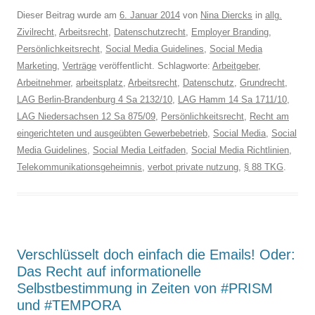
Dieser Beitrag wurde am
6. Januar 2014
von
Nina Diercks
in
allg.
Zivilrecht
,
Arbeitsrecht
,
Datenschutzrecht
,
Employer Branding
,
Persönlichkeitsrecht
,
Social Media Guidelines
,
Social Media
Marketing
,
Verträge
veröffentlicht. Schlagworte:
Arbeitgeber
,
Arbeitnehmer
,
arbeitsplatz
,
Arbeitsrecht
,
Datenschutz
,
Grundrecht
,
LAG Berlin-Brandenburg 4 Sa 2132/10
,
LAG Hamm 14 Sa 1711/10
,
LAG Niedersachsen 12 Sa 875/09
,
Persönlichkeitsrecht
,
Recht am
eingerichteten und ausgeübten Gewerbebetrieb
,
Social Media
,
Social
Media Guidelines
,
Social Media Leitfaden
,
Social Media Richtlinien
,
Telekommunikationsgeheimnis
,
verbot private nutzung
,
§ 88 TKG
.
Verschlüsselt doch einfach die Emails! Oder:
Das Recht auf informationelle
Selbstbestimmung in Zeiten von #PRISM
und #TEMPORA