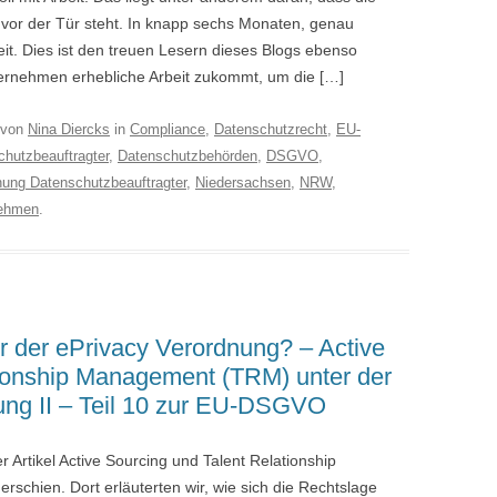
or der Tür steht. In knapp sechs Monaten, genau
t. Dies ist den treuen Lesern dieses Blogs ebenso
ternehmen erhebliche Arbeit zukommt, um die […]
von
Nina Diercks
in
Compliance
,
Datenschutzrecht
,
EU-
hutzbeauftragter
,
Datenschutzbehörden
,
DSGVO
,
ung Datenschutzbeauftragter
,
Niedersachsen
,
NRW
,
ehmen
.
er der ePrivacy Verordnung? – Active
tionship Management (TRM) unter der
ng II – Teil 10 zur EU-DSGVO
r Artikel Active Sourcing und Talent Relationship
chien. Dort erläuterten wir, wie sich die Rechtslage