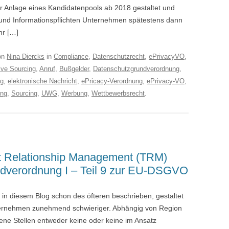
er Anlage eines Kandidatenpools ab 2018 gestaltet und
und Informationspflichten Unternehmen spätestens dann
hr […]
on
Nina Diercks
in
Compliance
,
Datenschutzrecht
,
ePrivacyVO
,
ive Sourcing
,
Anruf
,
Bußgelder
,
Datenschutzgrundverordnung
,
ng
,
elektronische Nachricht
,
ePricacy-Verordnung
,
ePrivacy-VO
,
ung
,
Sourcing
,
UWG
,
Werbung
,
Wettbewerbsrecht
.
nt Relationship Management (TRM)
ndverordnung I – Teil 9 zur EU-DSGVO
er in diesem Blog schon des öfteren beschrieben, gestaltet
Unternehmen zunehmend schwieriger. Abhängig von Region
ene Stellen entweder keine oder keine im Ansatz