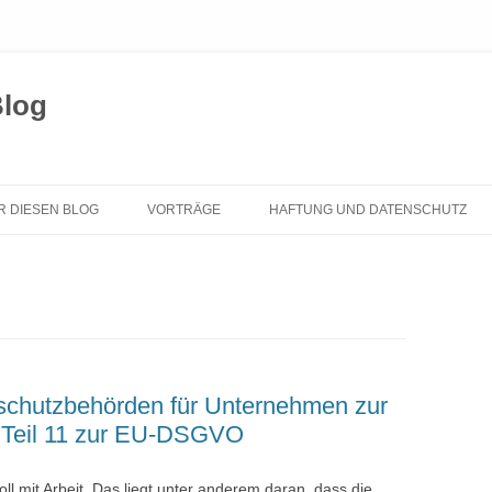
Blog
Zum
Inhalt
R DIESEN BLOG
VORTRÄGE
HAFTUNG UND DATENSCHUTZ
springen
schutzbehörden für Unternehmen zur
Teil 11 zur EU-DSGVO
voll mit Arbeit. Das liegt unter anderem daran, dass die