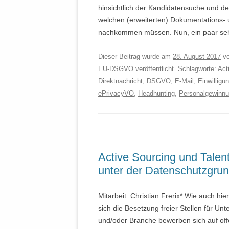
hinsichtlich der Kandidatensuche und d
welchen (erweiterten) Dokumentations- 
nachkommen müssen. Nun, ein paar se
Dieser Beitrag wurde am
28. August 2017
v
EU-DSGVO
veröffentlicht. Schlagworte:
Act
Direktnachricht
,
DSGVO
,
E-Mail
,
Einwilligu
ePrivacyVO
,
Headhunting
,
Personalgewinn
Active Sourcing und Tale
unter der Datenschutzgru
Mitarbeit: Christian Frerix* Wie auch hi
sich die Besetzung freier Stellen für 
und/oder Branche bewerben sich auf off