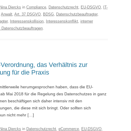
Nina Diercks
in
Compliance
,
Datenschutzrecht
,
EU-DSGVO
,
IT-
,
Anwalt
,
Art. 37 DSGVO
,
BDSG
,
Datenschutzbeauftragter
,
agter
,
Interessenskollision
,
Interessenskonflikt
,
interner
s Datenschutzbeauftragen
.
-Verordnung, das Verhältnis zur
g für die Praxis
h mittlerweile herumgesprochen haben, dass die EU-
b Mai 2018 für die Regelung des Datenschutzes in ganz
en beschäftigen sich daher intensiv mit den
en, die diese mit sich bringt. Oder sollten sich
nun nicht mehr […]
Nina Diercks
in
Datenschutzrecht
,
eCommerce
,
EU-DSGVO
,