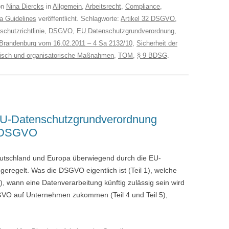
on
Nina Diercks
in
Allgemein
,
Arbeitsrecht
,
Compliance
,
a Guidelines
veröffentlicht. Schlagworte:
Artikel 32 DSGVO
,
schutzrichtlinie
,
DSGVO
,
EU Datenschutzgrundverordnung
,
-Brandenburg vom 16.02.2011 – 4 Sa 2132/10
,
Sicherheit der
isch und organisatorische Maßnahmen
,
TOM
,
§ 9 BDSG
.
 EU-Datenschutzgrundverordnung
U-DSGVO
eutschland und Europa überwiegend durch die EU-
egelt. Was die DSGVO eigentlich ist (Teil 1), welche
), wann eine Datenverarbeitung künftig zulässig sein wird
SGVO auf Unternehmen zukommen (Teil 4 und Teil 5),