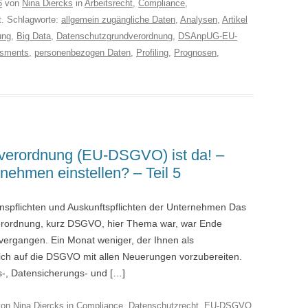
6
von
Nina Diercks
in
Arbeitsrecht
,
Compliance
,
ht. Schlagworte:
allgemein zugängliche Daten
,
Analysen
,
Artikel
ung
,
Big Data
,
Datenschutzgrundverordnung
,
DSAnpUG-EU-
ssments
,
personenbezogen Daten
,
Profiling
,
Prognosen
,
verordnung (EU-DSGVO) ist da! –
ehmen einstellen? – Teil 5
ionspflichten und Auskunftspflichten der Unternehmen Das
verordnung, kurz DSGVO, hier Thema war, war Ende
 vergangen. Ein Monat weniger, der Ihnen als
ich auf die DSGVO mit allen Neuerungen vorzubereiten.
s-, Datensicherungs- und […]
on
Nina Diercks
in
Compliance
,
Datenschutzrecht
,
EU-DSGVO