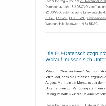
Dieser Beitrag wurde am
29. November 201
Datenschutzrecht
,
EU-DSGVO
veröffentlic
22 DSGVO
,
automatisierte Einzelentscheid
BDSG
,
DSGVO
,
EU-DSGVO
,
Online-Asse
Wahrscheinlichkeitswerte
,
§ 6a BDSG
.
Die EU-Datenschutzgrund
Worauf müssen sich Untern
Mitautor: Christian Frerix* Die Informat
letzte Mal, dass die Datenschutzgrund
August. Mehr als ein Monat ist seit dem
Unternehmen zur Verfügung steht, um s
Im August hatten wir die Dokumentation
Dieser Beitrag wurde am
13. Oktober 2016
v