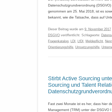
Datenschutzgrundverordnung (DSGVO) v
genommen am 25. Mai 2018, ist es sowei
bekannt, wie die Tatsache, dass auf Un
Dieser Beitrag wurde am
9. November 2017
DSGVO
veröffentlicht. Schlagworte:
Datensc
Fragenkatalog
,
LDI
,
LfDI
,
Meldepflicht
,
Nenn
Orientierungshilfe
,
Umsetzungshilfe
,
Untern
Stirbt Active Sourcing unt
Sourcing und Talent Rela
Datenschutzgrundverordnu
Fast zwei Monate ist es her, dass hier de
Management (TRM) unter der DSGVO I ers