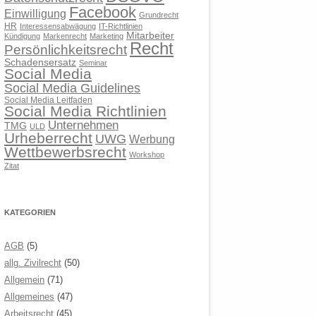
Facebook
Einwilligung
Grundrecht
HR
Interessensabwägung
IT-Richtlinien
Mitarbeiter
Kündigung
Markenrecht
Marketing
Recht
Persönlichkeitsrecht
Schadensersatz
Seminar
Social Media
Social Media Guidelines
Social Media Leitfaden
Social Media Richtlinien
Unternehmen
TMG
ULD
Urheberrecht
UWG
Werbung
Wettbewerbsrecht
Workshop
Zitat
KATEGORIEN
AGB
(5)
allg. Zivilrecht
(50)
Allgemein
(71)
Allgemeines
(47)
Arbeitsrecht
(45)