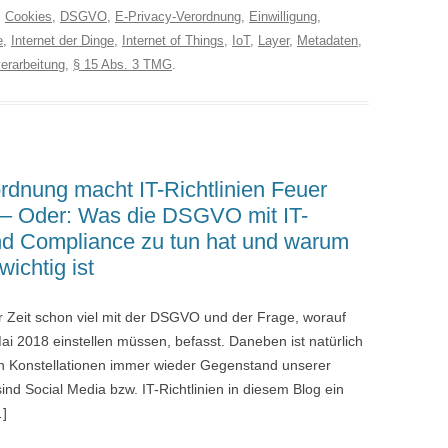
:
Cookies
,
DSGVO
,
E-Privacy-Verordnung
,
Einwilligung
,
e
,
Internet der Dinge
,
Internet of Things
,
IoT
,
Layer
,
Metadaten
,
erarbeitung
,
§ 15 Abs. 3 TMG
.
dnung macht IT-Richtlinien Feuer
7) – Oder: Was die DSGVO mit IT-
 und Compliance zu tun hat und warum
ichtig ist
r Zeit schon viel mit der DSGVO und der Frage, worauf
ai 2018 einstellen müssen, befasst. Daneben ist natürlich
en Konstellationen immer wieder Gegenstand unserer
nd Social Media bzw. IT-Richtlinien in diesem Blog ein
…]