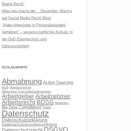
Digital Recht“
Alles neu macht der… Dezember. Mach’s
gut Social Media Recht Blog!
„Video-Interviews in Personalauswahl-
Verfahren“ – wissenschaftlicher Aufsatz in
der DuD (Datenschutz und
Datensicherheit)
SCHLAGWORTE
Abmahnung
Active Sourcing
AGB
Agenturvertrag
Allgemeine Geschäftsbedingungen
Arbeitgeber
Arbeitnehmer
Arbeitsrecht
BDSG
Bewerber
Compliance
Big Data
Daten
Datenschutz
Datenschutzerklärung
Datenschutzgrundverordnung
DSGVO
Datenschutzrecht