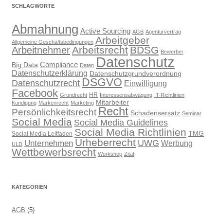
SCHLAGWORTE
Abmahnung
Active Sourcing
AGB
Agenturvertrag
Arbeitgeber
Allgemeine Geschäftsbedingungen
Arbeitsrecht
BDSG
Arbeitnehmer
Bewerber
Datenschutz
Compliance
Big Data
Daten
Datenschutzerklärung
Datenschutzgrundverordnung
DSGVO
Datenschutzrecht
Einwilligung
Facebook
HR
Grundrecht
Interessensabwägung
IT-Richtlinien
Mitarbeiter
Kündigung
Markenrecht
Marketing
Recht
Persönlichkeitsrecht
Schadensersatz
Seminar
Social Media
Social Media Guidelines
Social Media Richtlinien
TMG
Social Media Leitfaden
Urheberrecht
UWG
Unternehmen
Werbung
ULD
Wettbewerbsrecht
Workshop
Zitat
KATEGORIEN
AGB
(5)