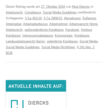
Dieser Beitrag wurde am
27. Oktober 2016
von
Nina Diercks
in
Arbeitsrecht
,
Compliance
,
Social Media Guidelines
veröffentlicht.
Schlagworte:
3 Sa 451/16
,
5 Ca 2806/15
,
Abmahnung
,
Äußerung
,
Arbeitgeber
,
Arbeitgeberbezug
,
Arbeitnehmer
,
Arbeitsgericht Herne
,
Arbeitsrecht
,
außerordentliche Kündigung
,
Facebook
,
fristlose
Kündigung
,
Interessensabwägung
,
Kommentare
,
Kündigung
,
Landesarbeitsgericht Hamm
,
ordentliche Kündigung
,
Social Media
,
Social Media Guidelines
,
Social Media Richtlinien
,
§ 241 Abs. 2
BGB
.