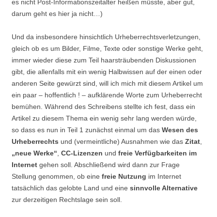
es nicht Post-Informationszeitalter heißen müsste, aber gut,
darum geht es hier ja nicht…)
Und da insbesondere hinsichtlich Urheberrechtsverletzungen,
gleich ob es um Bilder, Filme, Texte oder sonstige Werke geht,
immer wieder diese zum Teil haarsträubenden Diskussionen
gibt, die allenfalls mit ein wenig Halbwissen auf der einen oder
anderen Seite gewürzt sind, will ich mich mit diesem Artikel um
ein paar – hoffentlich ! – aufklärende Worte zum Urheberrecht
bemühen. Während des Schreibens stellte ich fest, dass ein
Artikel zu diesem Thema ein wenig sehr lang werden würde,
so dass es nun in Teil 1 zunächst einmal um das
Wesen des
Urheberrechts
und (vermeintliche) Ausnahmen wie das
Zitat
,
„neue Werke“
,
CC-Lizenzen
und
freie Verfügbarkeiten im
Internet
gehen soll. Abschließend wird dann zur Frage
Stellung genommen, ob eine
freie Nutzung
im Internet
tatsächlich das gelobte Land und eine
sinnvolle Alternative
zur derzeitigen Rechtslage sein soll.