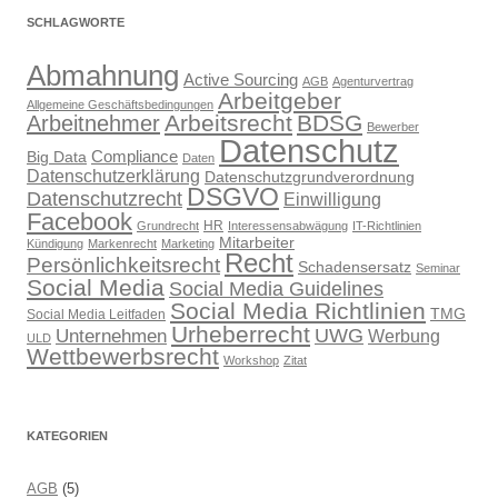
SCHLAGWORTE
Abmahnung
Active Sourcing
AGB
Agenturvertrag
Arbeitgeber
Allgemeine Geschäftsbedingungen
Arbeitsrecht
BDSG
Arbeitnehmer
Bewerber
Datenschutz
Compliance
Big Data
Daten
Datenschutzerklärung
Datenschutzgrundverordnung
DSGVO
Datenschutzrecht
Einwilligung
Facebook
HR
Grundrecht
Interessensabwägung
IT-Richtlinien
Mitarbeiter
Kündigung
Markenrecht
Marketing
Recht
Persönlichkeitsrecht
Schadensersatz
Seminar
Social Media
Social Media Guidelines
Social Media Richtlinien
TMG
Social Media Leitfaden
Urheberrecht
UWG
Unternehmen
Werbung
ULD
Wettbewerbsrecht
Workshop
Zitat
KATEGORIEN
AGB
(5)