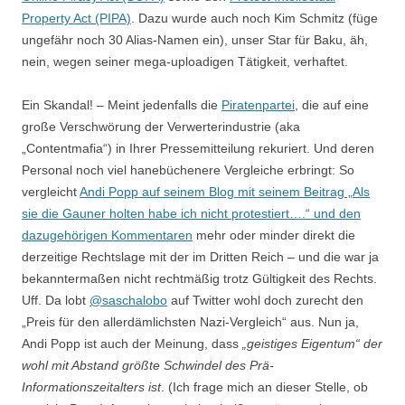
Property Act (PIPA)
. Dazu wurde auch noch Kim Schmitz (füge
ungefähr noch 30 Alias-Namen ein), unser Star für Baku, äh,
nein, wegen seiner mega-uploadigen Tätigkeit, verhaftet.
Ein Skandal! – Meint jedenfalls die
Piratenpartei
, die auf eine
große Verschwörung der Verwerterindustrie (aka
„Contentmafia“) in Ihrer Pressemitteilung rekuriert. Und deren
Personal noch viel hanebüchenere Vergleiche erbringt: So
vergleicht
Andi Popp auf seinem Blog mit seinem Beitrag „Als
sie die Gauner holten habe ich nicht protestiert….“ und den
dazugehörigen Kommentaren
mehr oder minder direkt die
derzeitige Rechtslage mit der im Dritten Reich – und die war ja
bekanntermaßen nicht rechtmäßig trotz Gültigkeit des Rechts.
Uff. Da lobt
@saschalobo
auf Twitter wohl doch zurecht den
„Preis für den allerdämlichsten Nazi-Vergleich“ aus. Nun ja,
Andi Popp ist auch der Meinung, dass
„geistiges Eigentum“ der
wohl mit Abstand größte Schwindel des Prä-
Informationszeitalters ist
. (Ich frage mich an dieser Stelle, ob