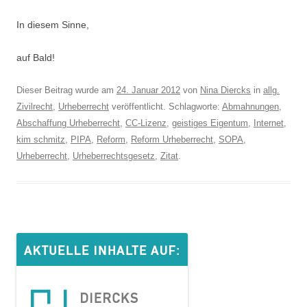
In diesem Sinne,
auf Bald!
Dieser Beitrag wurde am
24. Januar 2012
von
Nina Diercks
in
allg.
Zivilrecht
,
Urheberrecht
veröffentlicht. Schlagworte:
Abmahnungen
,
Abschaffung Urheberrecht
,
CC-Lizenz
,
geistiges Eigentum
,
Internet
,
kim schmitz
,
PIPA
,
Reform
,
Reform Urheberrecht
,
SOPA
,
Urheberrecht
,
Urheberrechtsgesetz
,
Zitat
.