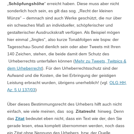
„
Schöpfungshöhe
“ erreicht haben. Diese muss aber nicht
sonderlich hoch sein, es gilt das sog. „Recht der kleinen
Münze“ – demnach sind auch Werke geschützt, die nur über
ein schwaches Maß an individueller, schöpferischer und
gestalterischer Ausdruckskraft verfügen. Als Beispiel mögen
hier einmal „Jingles“, also kurze Tonabfolgen wie bspw. der
Tagesschau-Sound dienlich sein oder aber Tweets mit Ihren
140 Zeichen, stehen, die beide damit dem Schutz des
Urheberrechts unterfallen können (
Mehr zu Tweets, Twitpics &
dem Urheberrecht
). Für den Urheberrechtsschutz sind der
Aufwand und die Kosten, die bei Erbringung der geistigen
Leistung erbracht wurden, übrigens unerheblich! (vgl.
OLG HH,
Az: 5 U 137/03
)
Über dieses Bestimmungsrecht des Urhebers hilft auch nicht
einfach, wie viele meinen, das sog.
Zitatrecht
hinweg. Denn
das
Zitat
bedeutet eben nicht, dass ein Text wie der, den Sie
gerade lesen, etwa komplett übernommen werden, noch dass
ein Zitat ohne Nennung des Urhebers, bzw. der Quelle