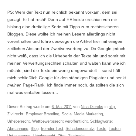
PS: Wem der Text nun reichlich bekannt vorkam, dem sei
gesagt: Er hat recht! Denn auf HRInside erschien von mir
bislang eine dreiteilige Serie mit Tipps zum rechtssicheren
Bloggen. Diese wollte ich meinen Lesern allerdings nicht
vorenthalten und führe deswegen die Artikel hier mit einigem
zeitlichen Abstand der Zweitverwertung zu. Da Google jedoch
nicht weiß, dass ich die Urheberin der Texte bin und somit mit
meinen Verwertungsrechten schalten und walten kann wie ich
möchte, sind die Texte ein wenig umgewandelt – sonst hält
mich schließlich Google für den ständigen Plagiator und senkt
meinen
Page-Rank. Ich finde immer noch, da sollten die sich
mal was einfallen lassen…
Dieser Beitrag wurde am
6. Mai 2011
von
Nina Diercks
in
allg.
Zivilrecht
,
Employer Branding
,
Social Media Marketing
,
Urheberrecht
,
Wettbewerbsrecht
veröffentlicht. Schlagworte:
Abmahnung
,
Blog
,
fremder Text
,
Schadensersatz
,
Texte
,
Texten
,
Unterlassung
,
Urheberrecht
,
Zitat
,
Zitatrecht
.