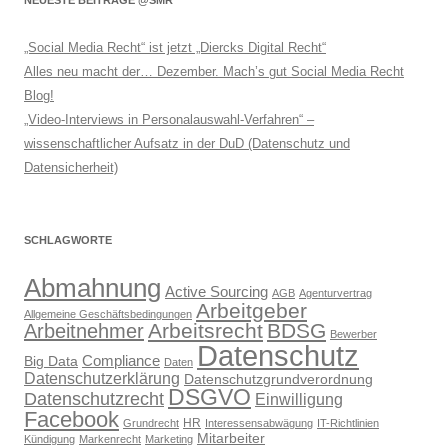
NEUESTE BEITRÄGE @SMR
„Social Media Recht“ ist jetzt „Diercks Digital Recht“
Alles neu macht der… Dezember. Mach’s gut Social Media Recht
Blog!
„Video-Interviews in Personalauswahl-Verfahren“ –
wissenschaftlicher Aufsatz in der DuD (Datenschutz und
Datensicherheit)
SCHLAGWORTE
Abmahnung
Active Sourcing
AGB
Agenturvertrag
Arbeitgeber
Allgemeine Geschäftsbedingungen
Arbeitsrecht
BDSG
Arbeitnehmer
Bewerber
Datenschutz
Compliance
Big Data
Daten
Datenschutzerklärung
Datenschutzgrundverordnung
DSGVO
Datenschutzrecht
Einwilligung
Facebook
HR
Grundrecht
Interessensabwägung
IT-Richtlinien
Mitarbeiter
Kündigung
Markenrecht
Marketing