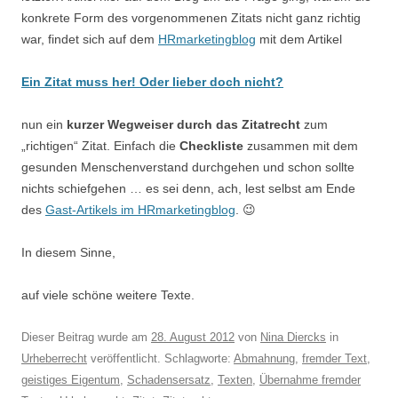
konkrete Form des vorgenommenen Zitats nicht ganz richtig
war, findet sich auf dem
HRmarketingblog
mit dem Artikel
Ein Zitat muss her! Oder lieber doch nicht?
nun ein
kurzer Wegweiser durch das Zitatrecht
zum
„richtigen“ Zitat. Einfach die
Checkliste
zusammen mit dem
gesunden Menschenverstand durchgehen und schon sollte
nichts schiefgehen … es sei denn, ach, lest selbst am Ende
des
Gast-Artikels im HRmarketingblog
. 😉
In diesem Sinne,
auf viele schöne weitere Texte.
Dieser Beitrag wurde am
28. August 2012
von
Nina Diercks
in
Urheberrecht
veröffentlicht. Schlagworte:
Abmahnung
,
fremder Text
,
geistiges Eigentum
,
Schadensersatz
,
Texten
,
Übernahme fremder