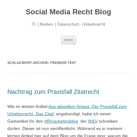
Social Media Recht Blog
IT- | Medien- | Datenschutz- | Arbeitsrecht
Zum
Menü
Inhalt
springen
SCHLAGWORT-ARCHIVE:
FREMDER TEXT
Nachtrag zum Praxisfall Zitatrecht
Wie im letzten Artikel
Aus aktuellem Anlass: Der Praxisfall zum
Urheberrecht „Das Zitat“
angekündigt, habe ich einen
Gastartikel für den
HRmarketingblog
der
W&V
schreiben
dürfen. Dieser ist nun veröffentlicht. Während es in meinem
letzten Artikel hier auf dem Blog um die Frage ging, warum die