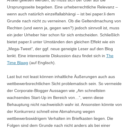
Artikel gelesen werden, so muss sich der User auf die
Ursprungsseite begeben. Eine urheberrechtliche Relevanz –
wenn auch natürlich einzelfallabhängi – ist bei paper.li dem
Grunde nach nicht zu verneinen. Ob die Geltendmachung von
Rechten (und wenn ja, gegen wen?) jedoch sinnvoll ist, muss
ein jeder Urheber hier schon für sich entscheiden. Schließlich
bietet paper.li unter Umständen den gleichen Effekt wie ein
„Mega-Tweet“, der ggf. neue geneigte Leser auf den Blog
lenkt. Eine interessante Diskussion dazu findet sich in
The
Time Blawg
(auf Englisch).
Last but not least können inhaltliche Äußerungen auch aus
wettbewerbsrechtlichen Sicht problematisch sein. So vermeide
der Corporate-Blogger Aussagen wie „Am schnellsten
wachsendes Start-Up im Bereich von…“, wenn diese
Behauptung nicht nachweislich wahr ist. Ansonsten könnte von
der Konkurrenz schnell eine Abmahnung wegen
wettbewerbswidrigem Verhalten im Briefkasten liegen. Die
Folgen sind dem Grunde nach nicht anders als bei einer