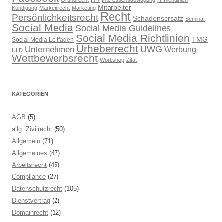
HR
Grundrecht
Interessensabwägung
IT-Richtlinien
Mitarbeiter
Kündigung
Markenrecht
Marketing
Recht
Persönlichkeitsrecht
Schadensersatz
Seminar
Social Media
Social Media Guidelines
Social Media Richtlinien
TMG
Social Media Leitfaden
Urheberrecht
UWG
Unternehmen
Werbung
ULD
Wettbewerbsrecht
Workshop
Zitat
KATEGORIEN
AGB
(5)
allg. Zivilrecht
(50)
Allgemein
(71)
Allgemeines
(47)
Arbeitsrecht
(45)
Compliance
(27)
Datenschutzrecht
(105)
Dienstvertrag
(2)
Domainrecht
(12)