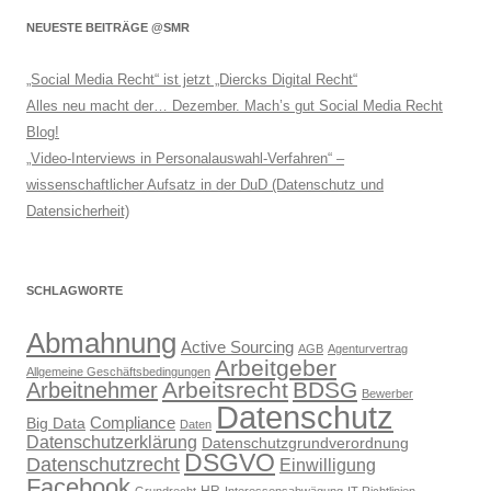
NEUESTE BEITRÄGE @SMR
„Social Media Recht“ ist jetzt „Diercks Digital Recht“
Alles neu macht der… Dezember. Mach’s gut Social Media Recht
Blog!
„Video-Interviews in Personalauswahl-Verfahren“ –
wissenschaftlicher Aufsatz in der DuD (Datenschutz und
Datensicherheit)
SCHLAGWORTE
Abmahnung
Active Sourcing
AGB
Agenturvertrag
Arbeitgeber
Allgemeine Geschäftsbedingungen
Arbeitsrecht
BDSG
Arbeitnehmer
Bewerber
Datenschutz
Compliance
Big Data
Daten
Datenschutzerklärung
Datenschutzgrundverordnung
DSGVO
Datenschutzrecht
Einwilligung
Facebook