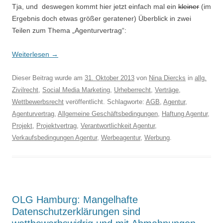
Tja, und deswegen kommt hier jetzt einfach mal ein
kleiner
(im
Ergebnis doch etwas größer geratener) Überblick in zwei
Teilen zum Thema „Agenturvertrag“:
Weiterlesen
→
Dieser Beitrag wurde am
31. Oktober 2013
von
Nina Diercks
in
allg.
Zivilrecht
,
Social Media Marketing
,
Urheberrecht
,
Verträge
,
Wettbewerbsrecht
veröffentlicht. Schlagworte:
AGB
,
Agentur
,
Agenturvertrag
,
Allgemeine Geschäftsbedingungen
,
Haftung Agentur
,
Projekt
,
Projektvertrag
,
Verantwortlichkeit Agentur
,
Verkaufsbedingungen Agentur
,
Werbeagentur
,
Werbung
.
OLG Hamburg: Mangelhafte
Datenschutzerklärungen sind