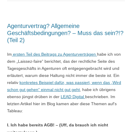
Agenturvertrag? Allgemeine
Geschäftsbedingungen? – Muss das sein?!?
(Teil 2)
Im
ersten Teil des Beitrags zu Agenturverträgen
habe ich von
dem „Laissez-faire“ berichtet, das der rechtliche Seite des
Tagesgeschäfts in Agenturen oft entgegengebracht wird und
erläutert, warum diese Haltung nicht immer die beste ist. Ein
relativ
konkretes Beispiel dafür, was passiert, wenn das „Wird
schon gut gehen“ einmal nicht gut geht
, habe ich übrigens
ebenso jüngst drüben in der
LEAD Digital
beschrieben. Im
letzten Artikel hier im Blog kamen aber diese Themen auf’s
Tableau:
I. Ich habe bereits AGB! – (Uff, da brauch ich nicht