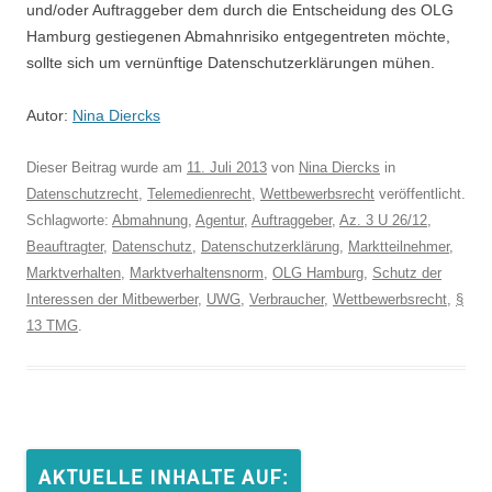
und/oder Auftraggeber dem durch die Entscheidung des OLG
Hamburg gestiegenen Abmahnrisiko entgegentreten möchte,
sollte sich um vernünftige Datenschutzerklärungen mühen.
Autor:
Nina Diercks
Dieser Beitrag wurde am
11. Juli 2013
von
Nina Diercks
in
Datenschutzrecht
,
Telemedienrecht
,
Wettbewerbsrecht
veröffentlicht.
Schlagworte:
Abmahnung
,
Agentur
,
Auftraggeber
,
Az. 3 U 26/12
,
Beauftragter
,
Datenschutz
,
Datenschutzerklärung
,
Marktteilnehmer
,
Marktverhalten
,
Marktverhaltensnorm
,
OLG Hamburg
,
Schutz der
Interessen der Mitbewerber
,
UWG
,
Verbraucher
,
Wettbewerbsrecht
,
§
13 TMG
.