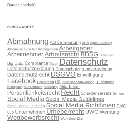
Datensicherheit)
SCHLAGWORTE
Abmahnung
Active Sourcing
AGB
Agenturvertrag
Arbeitgeber
Allgemeine Geschäftsbedingungen
Arbeitsrecht
BDSG
Arbeitnehmer
Bewerber
Datenschutz
Compliance
Big Data
Daten
Datenschutzerklärung
Datenschutzgrundverordnung
DSGVO
Datenschutzrecht
Einwilligung
Facebook
HR
Grundrecht
Interessensabwägung
IT-Richtlinien
Mitarbeiter
Kündigung
Markenrecht
Marketing
Recht
Persönlichkeitsrecht
Schadensersatz
Seminar
Social Media
Social Media Guidelines
Social Media Richtlinien
TMG
Social Media Leitfaden
Urheberrecht
UWG
Unternehmen
Werbung
ULD
Wettbewerbsrecht
Workshop
Zitat