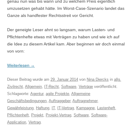
genau nun was bis wann und zu welchem Preis eigentlich
umzusetzen gehabt hätte. Im Worst-Case-Szenario landet das
Ganze als handfester Rechtsstreit vor Gericht.
Der geneigte Leser ahnt so langsam, warum Lasten- und
Pflichtenhefte etwas mit Verträgen zu haben und wie ich auf
die Idee zu diesem Artikel kam. Aber beginnen wir doch einmal
von vorn:
Weiterlesen
→
Dieser Beitrag wurde am
29. Januar 2014
von
Nina Diercks
in
allg.
Zivilrecht
,
Allgemein
,
IT-Recht
,
Software
,
Verträge
veröffentlicht.
Schlagworte:
Agentur
,
agile Projekte
,
Allgemeine
Geschäftsbedingungen
,
Auftraggeber
,
Auftragnehmer
,
Gewährleistung
,
Haftung
,
IT
,
IT-Vertrag
,
Kampagne
,
Lastenheft
,
Pflichtenheft
,
Projekt
,
Projekt-Vertrag
,
Software
,
Software-
Application
,
Vertrag
.