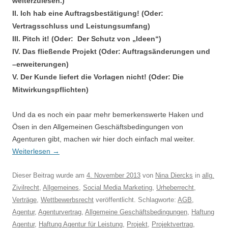
weiterzulesen.)
II. I
ch hab eine Auftragsbestätigung! (Oder:
Vertragsschluss und Leistungsumfang)
III.
Pitch it! (Oder: Der Schutz von „Ideen“)
IV. Das fließende Projekt (Oder: Auftragsänderungen und
–erweiterungen)
V.
Der Kunde liefert die Vorlagen nicht! (Oder: Die
Mitwirkungspflichten)
Und da es noch ein paar mehr bemerkenswerte Haken und
Ösen in den Allgemeinen Geschäftsbedingungen von
Agenturen gibt, machen wir hier doch einfach mal weiter.
Weiterlesen
→
Dieser Beitrag wurde am
4. November 2013
von
Nina Diercks
in
allg.
Zivilrecht
,
Allgemeines
,
Social Media Marketing
,
Urheberrecht
,
Verträge
,
Wettbewerbsrecht
veröffentlicht. Schlagworte:
AGB
,
Agentur
,
Agenturvertrag
,
Allgemeine Geschäftsbedingungen
,
Haftung
Agentur
,
Haftung Agentur für Leistung
,
Projekt
,
Projektvertrag
,