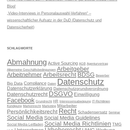
Blog!
„Video-Interviews in Personalauswahl-Verfahren“ –
wissenschaftlicher Aufsatz in der DuD (Datenschutz und
Datensicherheit)
SCHLAGWORTE
Abmahnung
Active Sourcing
AGB
Agenturvertrag
Arbeitgeber
Allgemeine Geschäftsbedingungen
Arbeitsrecht
BDSG
Arbeitnehmer
Bewerber
Datenschutz
Compliance
Big Data
Daten
Datenschutzerklärung
Datenschutzgrundverordnung
DSGVO
Datenschutzrecht
Einwilligung
Facebook
HR
Grundrecht
Interessensabwägung
IT-Richtlinien
Mitarbeiter
Kündigung
Markenrecht
Marketing
Recht
Persönlichkeitsrecht
Schadensersatz
Seminar
Social Media
Social Media Guidelines
Social Media Richtlinien
TMG
Social Media Leitfaden
Urheberrecht
UWG
Unternehmen
Werbung