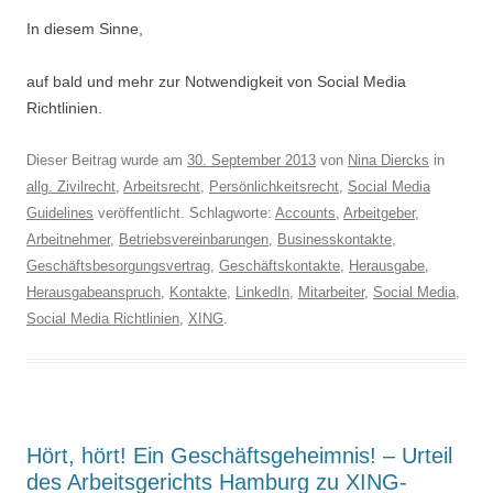
In diesem Sinne,
auf bald und mehr zur Notwendigkeit von Social Media
Richtlinien.
Dieser Beitrag wurde am
30. September 2013
von
Nina Diercks
in
allg. Zivilrecht
,
Arbeitsrecht
,
Persönlichkeitsrecht
,
Social Media
Guidelines
veröffentlicht. Schlagworte:
Accounts
,
Arbeitgeber
,
Arbeitnehmer
,
Betriebsvereinbarungen
,
Businesskontakte
,
Geschäftsbesorgungsvertrag
,
Geschäftskontakte
,
Herausgabe
,
Herausgabeanspruch
,
Kontakte
,
LinkedIn
,
Mitarbeiter
,
Social Media
,
Social Media Richtlinien
,
XING
.
Hört, hört! Ein Geschäftsgeheimnis! – Urteil
des Arbeitsgerichts Hamburg zu XING-