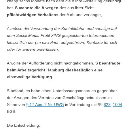
knapp sechs Monate nach dem die A Ihre Anstellung gekündigt
hat.
S mahnte die A
wegen
des aus ihrer Sicht
pflichtwidrigen Verhaltens
der A ab und verlangte,
A müsse die Verwendung der Kontaktdaten und sonstige auf
dem Social Media Profil XING gespeicherten Informationen
hinsichtlich der (im einzelnen aufgeführten) Kontakte für sich
oder für andere
unterlassen.
A wollte der Aufforderung nicht nachgekommen.
S beantragte
beim Arbeitsgericht Hamburg diesbezüglich eine
einstweilige Verfügung.
S befand, es habe einen Unterlassungsanspruch gegenüber
der A wegen des Verrates von Geschäftsgeheimnissen im
Sinne von
§ 17 Abs. 2 Nr. UWG
in Verbindung mit §§
823
,
1004
BGB.
Die Entscheidung: