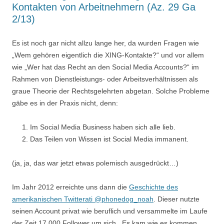
Kontakten von Arbeitnehmern (Az. 29 Ga
2/13)
Es ist noch gar nicht allzu lange her, da wurden Fragen wie
„Wem gehören eigentlich die XING-Kontakte?“ und vor allem
wie „Wer hat das Recht an den Social Media Accounts?“ im
Rahmen von Dienstleistungs- oder Arbeitsverhältnissen als
graue Theorie der Rechtsgelehrten abgetan. Solche Probleme
gäbe es in der Praxis nicht, denn:
Im Social Media Business haben sich alle lieb.
Das Teilen von Wissen ist Social Media immanent.
(ja, ja, das war jetzt etwas polemisch ausgedrückt…)
Im Jahr 2012 erreichte uns dann die
Geschichte des
amerikanischen Twitterati @phonedog_noah
. Dieser nutzte
seinen Account privat wie beruflich und versammelte im Laufe
der Zeit 17.000 Follower um sich. Es kam wie es kommen