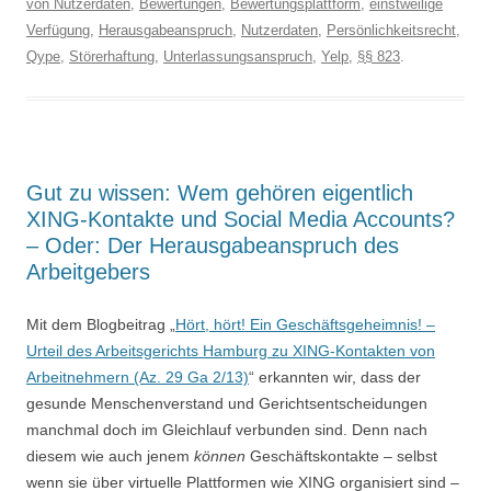
von Nutzerdaten
,
Bewertungen
,
Bewertungsplattform
,
einstweilige
Verfügung
,
Herausgabeanspruch
,
Nutzerdaten
,
Persönlichkeitsrecht
,
Qype
,
Störerhaftung
,
Unterlassungsanspruch
,
Yelp
,
§§ 823
.
Gut zu wissen: Wem gehören eigentlich
XING-Kontakte und Social Media Accounts?
– Oder: Der Herausgabeanspruch des
Arbeitgebers
Mit dem Blogbeitrag „
Hört, hört! Ein Geschäftsgeheimnis! –
Urteil des Arbeitsgerichts Hamburg zu XING-Kontakten von
Arbeitnehmern (Az. 29 Ga 2/13)
“ erkannten wir, dass der
gesunde Menschenverstand und Gerichtsentscheidungen
manchmal doch im Gleichlauf verbunden sind. Denn nach
diesem wie auch jenem
können
Geschäftskontakte – selbst
wenn sie über virtuelle Plattformen wie XING organisiert sind –