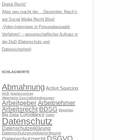
Digital Recht“
Alles neu macht der… Dezember. Mach’s
gut Social Media Recht Blog!
„Video-Interviews in Personalauswahl-
Verfahren“ – wissenschaftlicher Aufsatz in
der DuD (Datenschutz und
Datensicherheit)
SCHLAGWORTE
Abmahnung
Active Sourcing
AGB
Agenturvertrag
Allgemeine Geschäftsbedingungen
Arbeitgeber
Arbeitnehmer
Arbeitsrecht
BDSG
Bewerber
Compliance
Big Data
Daten
Datenschutz
Datenschutzerklärung
Datenschutzgrundverordnung
DSGVO
Datenschutzrecht