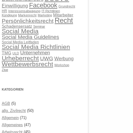
Facebook
Einwilligung
Grundrecht
HR
Interessensabwägung
IT-Richtlinien
Mitarbeiter
Kündigung
Markenrecht
Marketing
Recht
Persönlichkeitsrecht
Schadensersatz
Seminar
Social Media
Social Media Guidelines
Social Media Leitfaden
Social Media Richtlinien
Unternehmen
TMG
ULD
Urheberrecht
UWG
Werbung
Wettbewerbsrecht
Workshop
Zitat
KATEGORIEN
AGB
(5)
allg. Zivilrecht
(50)
Allgemein
(71)
Allgemeines
(47)
Arbeitsrecht
(45)