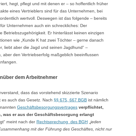
iert, hegt, pflegt und mit denen er – so hoffentlich früher
takte eines Vertrieblers sind für das Unternehmen, bei
rdentlich wertvoll. Deswegen ist das folgende – bereits
o für Unternehmen auch ein schreckliches: Der
e Betriebszugehörigkeit. Er hinterlässt keinen einzigen
tionen wie „Kunde K hat zwei Töchter – gerne danach
r, liebt aber die Jagd und seinen Jagdhund“ –
n, aber den Vertriebserfolg maßgeblich beeinflussen
anfangen.
enüber dem Arbeitnehmer
nverstand, dass das vorstehend skizzierte Szenario
eht es auch das Gesetz. Nach
§§ 675, 667 BGB
ist nämlich
enannten
Geschäftsbesorgungsvertrages
verpflichtet,
, was er aus der Geschäftsbesorgung erlangt
gt“ meint nach der
Rechtsprechung des BGH
„
jeden
n Zusammenhang mit der Führung des Geschäftes, nicht nur