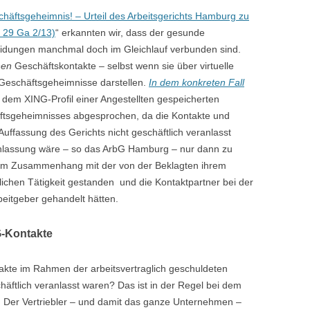
schäftsgeheimnis! – Urteil des Arbeitsgerichts Hamburg zu
 29 Ga 2/13)
“ erkannten wir, dass der gesunde
idungen manchmal doch im Gleichlauf verbunden sind.
nen
Geschäftskontakte – selbst wenn sie über virtuelle
 Geschäftsgeheimnisse darstellen.
In dem konkreten Fall
 dem XING-Profil einer Angestellten gespeicherten
äftsgeheimnisses abgesprochen, da die Kontakte und
uffassung des Gerichts nicht geschäftlich veranlasst
anlassung wäre – so das ArbG Hamburg – nur dann zu
im Zusammenhang mit der von der Beklagten ihrem
lichen Tätigkeit gestanden und die Kontaktpartner bei der
beitgeber gehandelt hätten.
G-Kontakte
takte im Rahmen der arbeitsvertraglich geschuldeten
häftlich veranlasst waren? Das ist in der Regel bei dem
ll. Der Vertriebler – und damit das ganze Unternehmen –