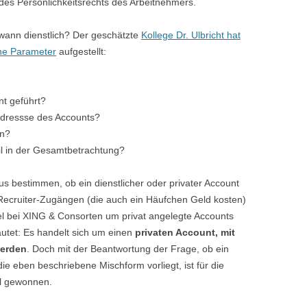
des Persönlichkeitsrechts des Arbeitnehmers.
 wann dienstlich? Der geschätzte
Kollege Dr. Ulbricht hat
he Parameter
aufgestellt:
t geführt?
adressse des Accounts?
en?
il in der Gesamtbetrachtung?
us bestimmen, ob ein dienstlicher oder privater Account
 Recruiter-Zugängen (die auch ein Häufchen Geld kosten)
el bei XING & Consorten um privat angelegte Accounts
autet: Es handelt sich um einen
privaten Account, mit
werden
. Doch mit der Beantwortung der Frage, ob ein
die eben beschriebene Mischform vorliegt, ist für die
el gewonnen.