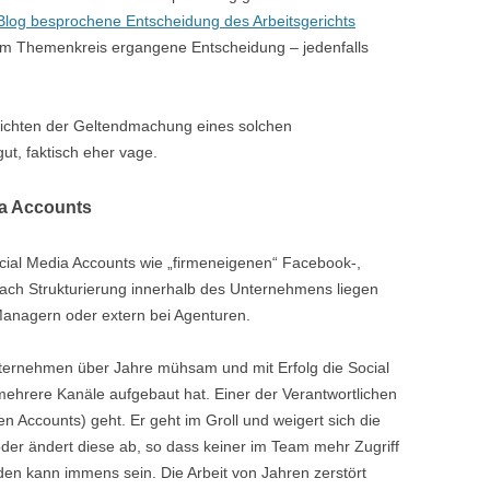
 Blog besprochene Entscheidung des Arbeitsgerichts
esem Themenkreis ergangene Entscheidung – jedenfalls
ichten der Geltendmachung eines solchen
t, faktisch eher vage.
dia Accounts
Social Media Accounts wie „firmeneigenen“ Facebook-,
nach Strukturierung innerhalb des Unternehmens liegen
anagern oder extern bei Agenturen.
Unternehmen über Jahre mühsam und mit Erfolg die Social
hrere Kanäle aufgebaut hat. Einer der Verantwortlichen
n Accounts) geht. Er geht im Groll und weigert sich die
er ändert diese ab, so dass keiner im Team mehr Zugriff
aden kann immens sein. Die Arbeit von Jahren zerstört