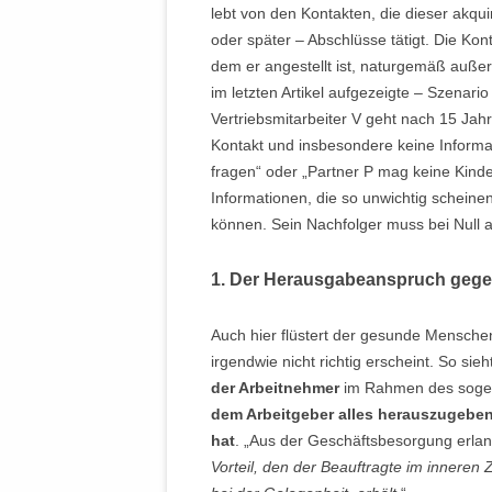
lebt von den Kontakten, die dieser akquir
oder später – Abschlüsse tätigt. Die Kon
dem er angestellt ist, naturgemäß außero
im letzten Artikel aufgezeigte – Szenari
Vertriebsmitarbeiter V geht nach 15 Jahr
Kontakt und insbesondere keine Informa
fragen“ oder „Partner P mag keine Kinde
Informationen, die so unwichtig scheine
können. Sein Nachfolger muss bei Null 
1. Der Herausgabeanspruch geg
Auch hier flüstert der gesunde Mensche
irgendwie nicht richtig erscheint. So si
der Arbeitnehmer
im Rahmen des sog
dem Arbeitgeber alles herauszugeben
hat
. „Aus der Geschäftsbesorgung erlan
Vorteil, den der Beauftragte im innere