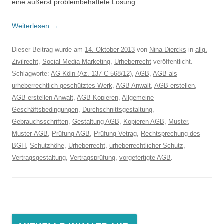
eine äußerst problembehaftete Lösung.
Weiterlesen
→
Dieser Beitrag wurde am
14. Oktober 2013
von
Nina Diercks
in
allg.
Zivilrecht
,
Social Media Marketing
,
Urheberrecht
veröffentlicht.
Schlagworte:
AG Köln (Az. 137 C 568/12)
,
AGB
,
AGB als
urheberrechtlich geschütztes Werk
,
AGB Anwalt
,
AGB erstellen
,
AGB erstellen Anwalt
,
AGB Kopieren
,
Allgemeine
Geschäftsbedingungen
,
Durchschnittsgestaltung
,
Gebrauchsschriften
,
Gestaltung AGB
,
Kopieren AGB
,
Muster
,
Muster-AGB
,
Prüfung AGB
,
Prüfung Vetrag
,
Rechtsprechung des
BGH
,
Schutzhöhe
,
Urheberrecht
,
urheberrechtlicher Schutz
,
Vertragsgestaltung
,
Vertragsprüfung
,
vorgefertigte AGB
.