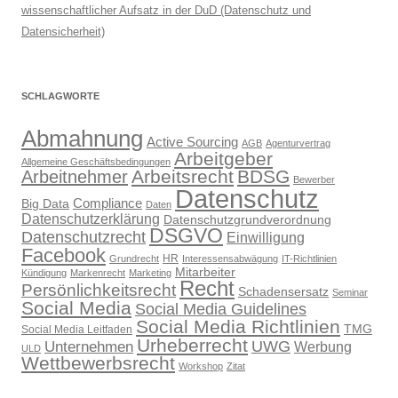
wissenschaftlicher Aufsatz in der DuD (Datenschutz und
Datensicherheit)
SCHLAGWORTE
Abmahnung
Active Sourcing
AGB
Agenturvertrag
Arbeitgeber
Allgemeine Geschäftsbedingungen
Arbeitsrecht
BDSG
Arbeitnehmer
Bewerber
Datenschutz
Compliance
Big Data
Daten
Datenschutzerklärung
Datenschutzgrundverordnung
DSGVO
Datenschutzrecht
Einwilligung
Facebook
HR
Grundrecht
Interessensabwägung
IT-Richtlinien
Mitarbeiter
Kündigung
Markenrecht
Marketing
Recht
Persönlichkeitsrecht
Schadensersatz
Seminar
Social Media
Social Media Guidelines
Social Media Richtlinien
TMG
Social Media Leitfaden
Urheberrecht
UWG
Unternehmen
Werbung
ULD
Wettbewerbsrecht
Workshop
Zitat