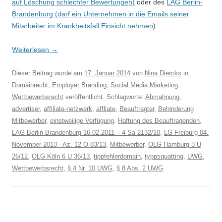
auf Löschung schlechter Bewertungen)
oder des
LAG Berlin-
Brandenburg (darf ein Unternehmen in die Emails seiner
Mitarbeiter im Krankheitsfall Einsicht nehmen
).
Weiterlesen
→
Dieser Beitrag wurde am
17. Januar 2014
von
Nina Diercks
in
Domainrecht
,
Employer Branding
,
Social Media Marketing
,
Wettbewerbsrecht
veröffentlicht. Schlagworte:
Abmahnung
,
advertiser
,
affiliate-netzwerk
,
affliate
,
Beauftragter
,
Behinderung
Mitbewerber
,
einstweilige Verfügung
,
Haftung des Beauftragenden
,
LAG Berlin-Brandenburg 16.02.2011 – 4 Sa 2132/10
,
LG Freiburg 04.
November 2013 - Az. 12 O 83/13
,
Mitbewerber
,
OLG Hamburg 3 U
26/12
,
OLG Köln 6 U 36/13
,
tippfehlerdomain
,
typpsquatting
,
UWG
,
Wettbewerbsrecht
,
§ 4 Nr. 10 UWG
,
§ 8 Abs. 2 UWG
.