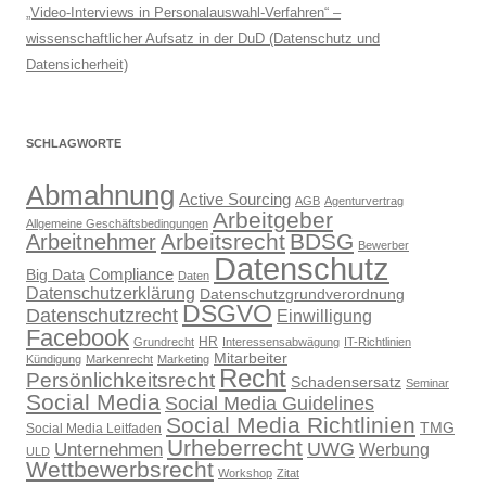
„Video-Interviews in Personalauswahl-Verfahren“ –
wissenschaftlicher Aufsatz in der DuD (Datenschutz und
Datensicherheit)
SCHLAGWORTE
Abmahnung
Active Sourcing
AGB
Agenturvertrag
Arbeitgeber
Allgemeine Geschäftsbedingungen
Arbeitsrecht
BDSG
Arbeitnehmer
Bewerber
Datenschutz
Compliance
Big Data
Daten
Datenschutzerklärung
Datenschutzgrundverordnung
DSGVO
Datenschutzrecht
Einwilligung
Facebook
HR
Grundrecht
Interessensabwägung
IT-Richtlinien
Mitarbeiter
Kündigung
Markenrecht
Marketing
Recht
Persönlichkeitsrecht
Schadensersatz
Seminar
Social Media
Social Media Guidelines
Social Media Richtlinien
TMG
Social Media Leitfaden
Urheberrecht
UWG
Unternehmen
Werbung
ULD
Wettbewerbsrecht
Workshop
Zitat