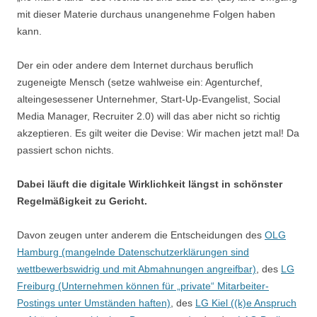
mit dieser Materie durchaus unangenehme Folgen haben
kann.
Der ein oder andere dem Internet durchaus beruflich
zugeneigte Mensch (setze wahlweise ein: Agenturchef,
alteingesessener Unternehmer, Start-Up-Evangelist, Social
Media Manager, Recruiter 2.0) will das aber nicht so richtig
akzeptieren. Es gilt weiter die Devise: Wir machen jetzt mal! Da
passiert schon nichts.
Dabei läuft die digitale Wirklichkeit längst in schönster
Regelmäßigkeit zu Gericht.
Davon zeugen unter anderem die Entscheidungen des
OLG
Hamburg (mangelnde Datenschutzerklärungen sind
wettbewerbswidrig und mit Abmahnungen angreifbar)
, des
LG
Freiburg (Unternehmen können für „private“ Mitarbeiter-
Postings unter Umständen haften)
, des
LG Kiel ((k)e Anspruch