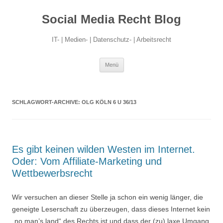
Social Media Recht Blog
IT- | Medien- | Datenschutz- | Arbeitsrecht
Zum
Menü
Inhalt
springen
SCHLAGWORT-ARCHIVE:
OLG KÖLN 6 U 36/13
Es gibt keinen wilden Westen im Internet.
Oder: Vom Affiliate-Marketing und
Wettbewerbsrecht
Wir versuchen an dieser Stelle ja schon ein wenig länger, die
geneigte Leserschaft zu überzeugen, dass dieses Internet kein
„no man’s land“ des Rechts ist und dass der (zu) laxe Umgang