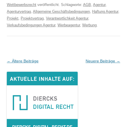
Wettbewerbsrecht
veröffentlicht. Schlagworte:
AGB
,
Agentur
,
Agenturvertrag
,
Allgemeine Geschäftsbedingungen
,
Haftung Agentur
,
Projekt
,
Projektvertrag
,
Verantwortlichkeit Agentur
,
Verkaufsbedingungen Agentur
,
Werbeagentur
,
Werbung
.
Beitrags-
←
Ältere Beiträge
Neuere Beiträge
→
Navigation