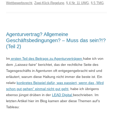
Wettbewerbsrecht
,
Zwei-Klick-Regelung
,
§ 4 Nr. 11 UWG
,
§ 5 TMG
.
Agenturvertrag? Allgemeine
Geschäftsbedingungen? – Muss das sein?!?
(Teil 2)
Im
ersten Teil des Beitrags zu Agenturverträgen
habe ich von
dem „Laissez-faire“ berichtet, das der rechtliche Seite des
Tagesgeschäfts in Agenturen oft entgegengebracht wird und
erläutert, warum diese Haltung nicht immer die beste ist. Ein
relativ
konkretes Beispiel dafür, was passiert, wenn das „Wird
schon gut gehen“ einmal nicht gut geht
, habe ich übrigens
ebenso jüngst drüben in der
LEAD Digital
beschrieben. Im
letzten Artikel hier im Blog kamen aber diese Themen auf’s
Tableau: