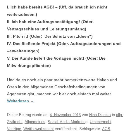
I. Ich habe bereits AGB! – (Uff, da brauch ich nicht
weiterzulesen.)
II. I
ch hab eine Auftragsbestätigung! (Oder:
Vertragsschluss und Leistungsumfang)
III.
Pitch it! (Oder: Der Schutz von „Ideen“)
IV. Das fließende Projekt (Oder: Auftragsänderungen und
–erweiterungen)
V.
Der Kunde liefert die Vorlagen nicht! (Oder: Die
Mitwirkungspflichten)
Und da es noch ein paar mehr bemerkenswerte Haken und
Ösen in den Allgemeinen Geschäftsbedingungen von
Agenturen gibt, machen wir hier doch einfach mal weiter.
Weiterlesen
→
Dieser Beitrag wurde am
4. November 2013
von
Nina Diercks
in
allg.
Zivilrecht
,
Allgemeines
,
Social Media Marketing
,
Urheberrecht
,
Verträge
,
Wettbewerbsrecht
veröffentlicht. Schlagworte:
AGB
,