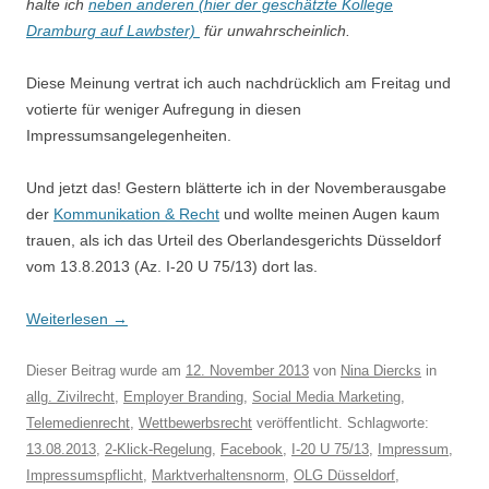
halte ich
neben anderen (hier der geschätzte Kollege
Dramburg auf Lawbster)
für unwahrscheinlich.
Diese Meinung vertrat ich auch nachdrücklich am Freitag und
votierte für weniger Aufregung in diesen
Impressumsangelegenheiten.
Und jetzt das! Gestern blätterte ich in der Novemberausgabe
der
Kommunikation & Recht
und wollte meinen Augen kaum
trauen, als ich das Urteil des Oberlandesgerichts Düsseldorf
vom 13.8.2013 (Az. I-20 U 75/13) dort las.
Weiterlesen
→
Dieser Beitrag wurde am
12. November 2013
von
Nina Diercks
in
allg. Zivilrecht
,
Employer Branding
,
Social Media Marketing
,
Telemedienrecht
,
Wettbewerbsrecht
veröffentlicht. Schlagworte:
13.08.2013
,
2-Klick-Regelung
,
Facebook
,
I-20 U 75/13
,
Impressum
,
Impressumspflicht
,
Marktverhaltensnorm
,
OLG Düsseldorf
,