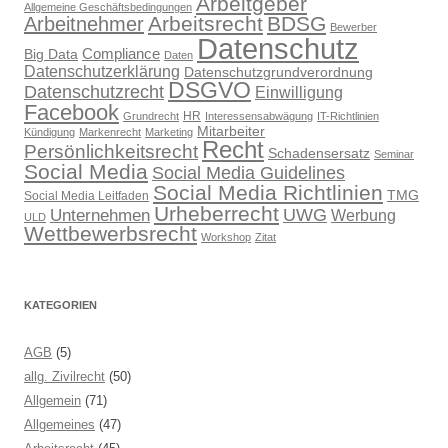
Arbeitgeber
Allgemeine Geschäftsbedingungen
Arbeitsrecht
BDSG
Arbeitnehmer
Bewerber
Datenschutz
Compliance
Big Data
Daten
Datenschutzerklärung
Datenschutzgrundverordnung
DSGVO
Datenschutzrecht
Einwilligung
Facebook
HR
Grundrecht
Interessensabwägung
IT-Richtlinien
Mitarbeiter
Kündigung
Markenrecht
Marketing
Recht
Persönlichkeitsrecht
Schadensersatz
Seminar
Social Media
Social Media Guidelines
Social Media Richtlinien
TMG
Social Media Leitfaden
Urheberrecht
UWG
Unternehmen
Werbung
ULD
Wettbewerbsrecht
Workshop
Zitat
KATEGORIEN
AGB
(5)
allg. Zivilrecht
(50)
Allgemein
(71)
Allgemeines
(47)