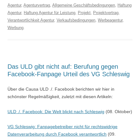
Agentur
,
Agenturvertrag
,
Allgemeine Geschäftsbedingungen
,
Haftung
Agentur
,
Haftung Agentur für Leistung
,
Projekt
,
Projektvertrag
,
Verantwortlichkeit Agentur
,
Verkaufsbedingungen
,
Werbeagentur
,
Werbung
.
Das ULD gibt nicht auf: Berufung gegen
Facebook-Fanpage Urteil des VG Schleswig
Über die Causa ULD ./. Facebook berichten wir hier in
schönster Regelmäßigkeit, zuletzt mit diesen Artikeln:
ULD ./. Facebook: Die Welt blickt nach Schleswig
(08. Oktober)
VG Schleswig: Fanpagebetreiber nicht für rechtswidrige
Datenverarbeitung durch Facebook verantwortlich
(09.