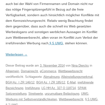
auch bei der Wahl von Firmennamen und Domain nicht nur
das nötige Fingerspitzengefühl in Bezug auf die freie
Verfügbarkeit, sondern auch hinsichtlich möglicher Konflikte mit
dem Kennzeichnungsrecht. Relativ wenig Beachtung findet
dem gegenüber, dass auch die schnell ins Web gesetzten
Werbeslogans und sonstigen werblichen Aussagen im Konflikt
zum Wettbewerbsrecht, allen voran im Konflikt zum Verbot der
irreführenden Werbung nach
§ 5 UWG
, stehen können.
Weiterlesen
→
Dieser Beitrag wurde am
3. November 2014
von
Nina Diercks
in
Allgemein
,
Domainrecht
,
eCommerce
,
Wettbewerbsrecht
veröffentlicht. Schlagworte:
Abmahnung
,
Alleinstellungsmerkmal
,
BGH Az. I ZR 146/12
,
BGH Az. I ZR 185/12
,
E-Mail
,
irreführende
Bezeichnung
,
Irreführung
,
LG HH Az. 327 O 118714
,
SPAM
,
Spitzenstellung
,
Streitwerte
,
unzumutbare Belästigung
,
UWG
,
Werbung mit Selbstverständlichkeiten
,
Wettbewerbsrecht
,
§ 5 UWG
,
§ 7 UWG
.