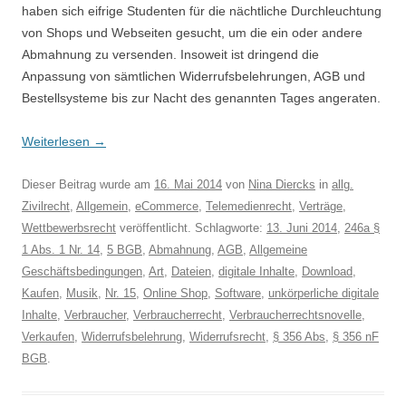
haben sich eifrige Studenten für die nächtliche Durchleuchtung
von Shops und Webseiten gesucht, um die ein oder andere
Abmahnung zu versenden. Insoweit ist dringend die
Anpassung von sämtlichen Widerrufsbelehrungen, AGB und
Bestellsysteme bis zur Nacht des genannten Tages angeraten.
Weiterlesen
→
Dieser Beitrag wurde am
16. Mai 2014
von
Nina Diercks
in
allg.
Zivilrecht
,
Allgemein
,
eCommerce
,
Telemedienrecht
,
Verträge
,
Wettbewerbsrecht
veröffentlicht. Schlagworte:
13. Juni 2014
,
246a §
1 Abs. 1 Nr. 14
,
5 BGB
,
Abmahnung
,
AGB
,
Allgemeine
Geschäftsbedingungen
,
Art
,
Dateien
,
digitale Inhalte
,
Download
,
Kaufen
,
Musik
,
Nr. 15
,
Online Shop
,
Software
,
unkörperliche digitale
Inhalte
,
Verbraucher
,
Verbraucherrecht
,
Verbraucherrechtsnovelle
,
Verkaufen
,
Widerrufsbelehrung
,
Widerrufsrecht
,
§ 356 Abs
,
§ 356 nF
BGB
.