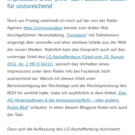
für unzureichend
Noch am Freitag unterhielt ich mich auf der von der Kieler
Agentur
New Communication
bereits zum dritten Mal
durchgeführten Veranstaltung „
Trendspot
“ mit Teilnehmern
angeregt über sinnvolle und eher sinnlose Urteile aus der Welt
der neuen Medien. Natürlich kam das Gespräch auch auf das
unsinnige Urteil des
LG Aschaffenburg (Urteil vom 19. August
2011, Az. 2 HK O 54/11)
, wonach das Vorhalten eines
Impressums unter dem Reiter Info bei Facebook nicht
ausreichend sei. Warum ich dieses Urteil unter
Berücksichtigung der Rechtslage und der Rechtsprechung des
BGH für verfehlt halte, habe ich ausführlich in dem Artikel „
Das
AG Hintertupfingen & die Impressumspflicht – oder anders:
Ruhig Blut!
“ erläutert. In eben diesem Blogpost findet sich auch
der Satz
Dass sich die Auffassung des LG Aschaffenburg durchsetzt,