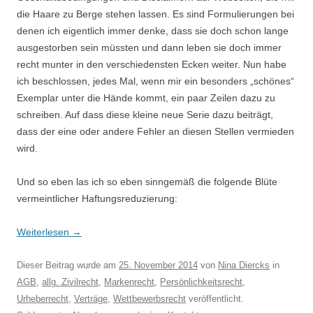
die Haare zu Berge stehen lassen. Es sind Formulierungen bei
denen ich eigentlich immer denke, dass sie doch schon lange
ausgestorben sein müssten und dann leben sie doch immer
recht munter in den verschiedensten Ecken weiter. Nun habe
ich beschlossen, jedes Mal, wenn mir ein besonders „schönes“
Exemplar unter die Hände kommt, ein paar Zeilen dazu zu
schreiben. Auf dass diese kleine neue Serie dazu beiträgt,
dass der eine oder andere Fehler an diesen Stellen vermieden
wird.
Und so eben las ich so eben sinngemäß die folgende Blüte
vermeintlicher Haftungsreduzierung:
Weiterlesen
→
Dieser Beitrag wurde am
25. November 2014
von
Nina Diercks
in
AGB
,
allg. Zivilrecht
,
Markenrecht
,
Persönlichkeitsrecht
,
Urheberrecht
,
Verträge
,
Wettbewerbsrecht
veröffentlicht.