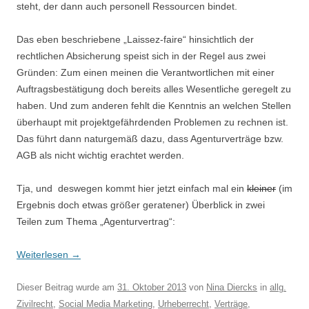
steht, der dann auch personell Ressourcen bindet.
Das eben beschriebene „Laissez-faire“ hinsichtlich der
rechtlichen Absicherung speist sich in der Regel aus zwei
Gründen: Zum einen meinen die Verantwortlichen mit einer
Auftragsbestätigung doch bereits alles Wesentliche geregelt zu
haben. Und zum anderen fehlt die Kenntnis an welchen Stellen
überhaupt mit projektgefährdenden Problemen zu rechnen ist.
Das führt dann naturgemäß dazu, dass Agenturverträge bzw.
AGB als nicht wichtig erachtet werden.
Tja, und deswegen kommt hier jetzt einfach mal ein
kleiner
(im
Ergebnis doch etwas größer geratener) Überblick in zwei
Teilen zum Thema „Agenturvertrag“:
Weiterlesen
→
Dieser Beitrag wurde am
31. Oktober 2013
von
Nina Diercks
in
allg.
Zivilrecht
,
Social Media Marketing
,
Urheberrecht
,
Verträge
,