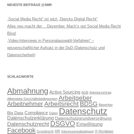
NEUESTE BEITRÄGE @SMR
„Social Media Recht“ ist jetzt „Diercks Digital Recht“
Alles neu macht der… Dezember. Mach’s gut Social Media Recht
Blog!
„Video-Interviews in Personalauswahl-Verfahren“ –
wissenschaftlicher Aufsatz in der DuD (Datenschutz und
Datensicherheit)
SCHLAGWORTE
Abmahnung
Active Sourcing
AGB
Agenturvertrag
Arbeitgeber
Allgemeine Geschäftsbedingungen
Arbeitsrecht
BDSG
Arbeitnehmer
Bewerber
Datenschutz
Compliance
Big Data
Daten
Datenschutzerklärung
Datenschutzgrundverordnung
DSGVO
Datenschutzrecht
Einwilligung
Facebook
HR
Grundrecht
Interessensabwägung
IT-Richtlinien