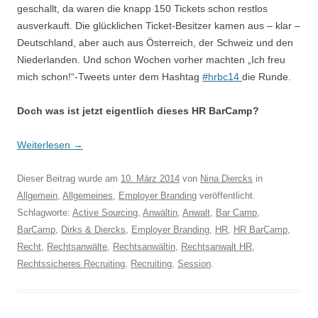
geschallt, da waren die knapp 150 Tickets schon restlos
ausverkauft. Die glücklichen Ticket-Besitzer kamen aus – klar –
Deutschland, aber auch aus Österreich, der Schweiz und den
Niederlanden. Und schon Wochen vorher machten „Ich freu
mich schon!“-Tweets unter dem Hashtag
#hrbc14
die Runde.
Doch was ist jetzt eigentlich dieses HR BarCamp?
Weiterlesen
→
Dieser Beitrag wurde am
10. März 2014
von
Nina Diercks
in
Allgemein
,
Allgemeines
,
Employer Branding
veröffentlicht.
Schlagworte:
Active Sourcing
,
Anwältin
,
Anwalt
,
Bar Camp
,
BarCamp
,
Dirks & Diercks
,
Employer Branding
,
HR
,
HR BarCamp
,
Recht
,
Rechtsanwälte
,
Rechtsanwältin
,
Rechtsanwalt HR
,
Rechtssicheres Recruiting
,
Recruiting
,
Session
.