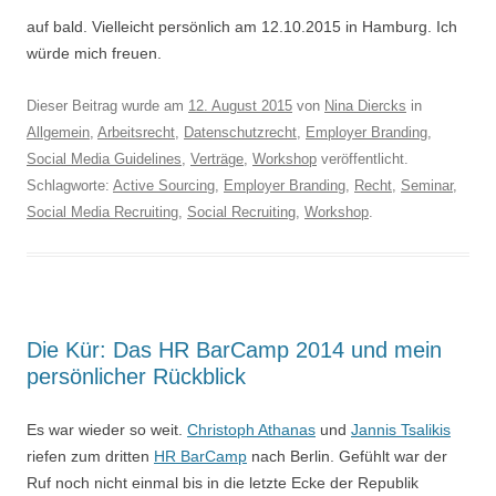
auf bald. Vielleicht persönlich am 12.10.2015 in Hamburg. Ich
würde mich freuen.
Dieser Beitrag wurde am
12. August 2015
von
Nina Diercks
in
Allgemein
,
Arbeitsrecht
,
Datenschutzrecht
,
Employer Branding
,
Social Media Guidelines
,
Verträge
,
Workshop
veröffentlicht.
Schlagworte:
Active Sourcing
,
Employer Branding
,
Recht
,
Seminar
,
Social Media Recruiting
,
Social Recruiting
,
Workshop
.
Die Kür: Das HR BarCamp 2014 und mein
persönlicher Rückblick
Es war wieder so weit.
Christoph Athanas
und
Jannis Tsalikis
riefen zum dritten
HR BarCamp
nach Berlin. Gefühlt war der
Ruf noch nicht einmal bis in die letzte Ecke der Republik