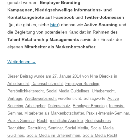
genutzt werden.
Employer Branding
Kampagnen,
Niedrigschwellige Informations- und
Kontatkangebote auf Facebook
und
Twitter-Jobmessen
(ja, die gibt es, siehe
hier
)
ebenso wie
Active Sourcing
und
die Begleitung von potentiellen Kandidat im Rahmen des
Talent Relationship Managements
sowie der Einsatz der
eigenen
Mitarbeiter als Markenbotschafter
.
Weiterlesen
→
Dieser Beitrag wurde am
27. Januar 2014
von
Nina Diercks
in
Arbeitsrecht
,
Datenschutzrecht
,
Employer Branding
,
Persönlichkeitsrecht
,
Social Media Guidelines
,
Urheberrecht
,
Verträge
,
Wettbewerbsrecht
veröffentlicht. Schlagworte:
Active
Sourcing
,
Arbeitgeber
,
Datenschutz
,
Employer Branding
,
Intensiv-
Seminar
,
Mitarbeiter als Markenbotschafter
,
Praxis-Intensiv-Seminar
,
Praxis-Seminar
,
Recht
,
rechtliche Aspekte
,
Rechtsicheres
Recruiting
,
Recruiting
,
Seminar
,
Social Media
,
Social Media
Guidlines
,
Social Media im Unternehmen
,
Social Media Recht
,