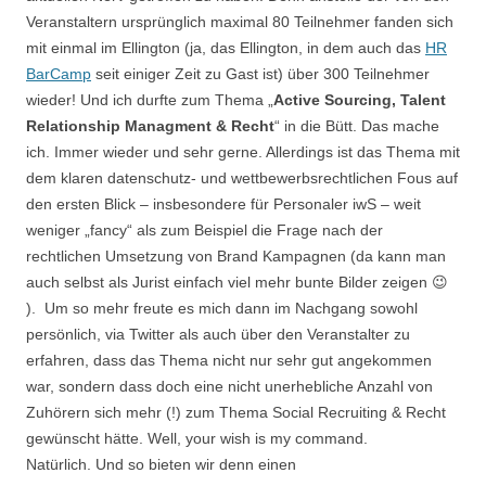
Veranstaltern ursprünglich maximal 80 Teilnehmer fanden sich
mit einmal im Ellington (ja, das Ellington, in dem auch das
HR
BarCamp
seit einiger Zeit zu Gast ist) über 300 Teilnehmer
wieder! Und ich durfte zum Thema „
Active Sourcing, Talent
Relationship Managment & Recht
“ in die Bütt. Das mache
ich. Immer wieder und sehr gerne. Allerdings ist das Thema mit
dem klaren datenschutz- und wettbewerbsrechtlichen Fous auf
den ersten Blick – insbesondere für Personaler iwS – weit
weniger „fancy“ als zum Beispiel die Frage nach der
rechtlichen Umsetzung von Brand Kampagnen (da kann man
auch selbst als Jurist einfach viel mehr bunte Bilder zeigen 😉
). Um so mehr freute es mich dann im Nachgang sowohl
persönlich, via Twitter als auch über den Veranstalter zu
erfahren, dass das Thema nicht nur sehr gut angekommen
war, sondern dass doch eine nicht unerhebliche Anzahl von
Zuhörern sich mehr (!) zum Thema Social Recruiting & Recht
gewünscht hätte. Well, your wish is my command.
Natürlich. Und so bieten wir denn einen