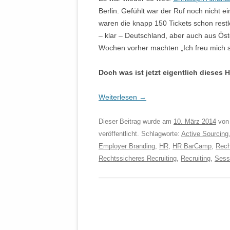
Berlin. Gefühlt war der Ruf noch nicht ei
waren die knapp 150 Tickets schon restl
– klar – Deutschland, aber auch aus Ös
Wochen vorher machten „Ich freu mich
Doch was ist jetzt eigentlich dieses
Weiterlesen
→
Dieser Beitrag wurde am
10. März 2014
vo
veröffentlicht. Schlagworte:
Active Sourcing
Employer Branding
,
HR
,
HR BarCamp
,
Rech
Rechtssicheres Recruiting
,
Recruiting
,
Sess