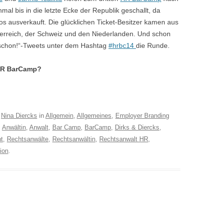
nmal bis in die letzte Ecke der Republik geschallt, da
os ausverkauft. Die glücklichen Ticket-Besitzer kamen aus
terreich, der Schweiz und den Niederlanden. Und schon
 schon!“-Tweets unter dem Hashtag
#hrbc14
die Runde.
 HR BarCamp?
n
Nina Diercks
in
Allgemein
,
Allgemeines
,
Employer Branding
,
Anwältin
,
Anwalt
,
Bar Camp
,
BarCamp
,
Dirks & Diercks
,
t
,
Rechtsanwälte
,
Rechtsanwältin
,
Rechtsanwalt HR
,
ion
.