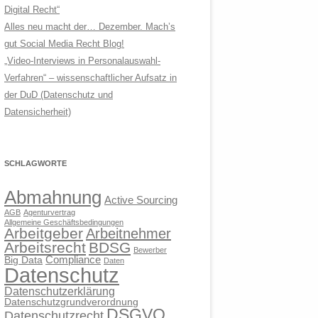
Digital Recht“
Alles neu macht der… Dezember. Mach’s
gut Social Media Recht Blog!
„Video-Interviews in Personalauswahl-
Verfahren“ – wissenschaftlicher Aufsatz in
der DuD (Datenschutz und
Datensicherheit)
SCHLAGWORTE
Abmahnung
Active Sourcing
AGB
Agenturvertrag
Allgemeine Geschäftsbedingungen
Arbeitgeber
Arbeitnehmer
Arbeitsrecht
BDSG
Bewerber
Compliance
Big Data
Daten
Datenschutz
Datenschutzerklärung
Datenschutzgrundverordnung
DSGVO
Datenschutzrecht