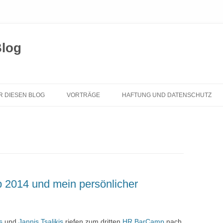
Blog
Zum
Inhalt
R DIESEN BLOG
VORTRÄGE
HAFTUNG UND DATENSCHUTZ
springen
2014 und mein persönlicher
s
und
Jannis Tsalikis
riefen zum dritten
HR BarCamp
nach