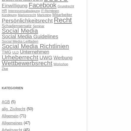
Facebook
Einwilligung
Grundrecht
HR
Interessensabwägung
IT-Richtlinien
Mitarbeiter
Kündigung
Markenrecht
Marketing
Recht
Persönlichkeitsrecht
Schadensersatz
Seminar
Social Media
Social Media Guidelines
Social Media Leitfaden
Social Media Richtlinien
Unternehmen
TMG
ULD
Urheberrecht
UWG
Werbung
Wettbewerbsrecht
Workshop
Zitat
KATEGORIEN
AGB
(5)
allg. Zivilrecht
(50)
Allgemein
(71)
Allgemeines
(47)
Arbeitsrecht
(45)