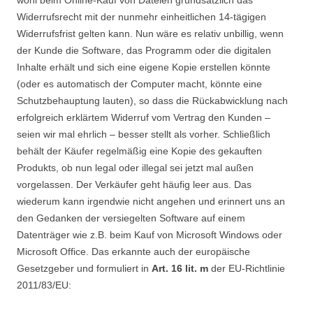
wohl beim Online-Kauf von Dateien grundsätzlich das
Widerrufsrecht mit der nunmehr einheitlichen 14-tägigen
Widerrufsfrist gelten kann. Nun wäre es relativ unbillig, wenn
der Kunde die Software, das Programm oder die digitalen
Inhalte erhält und sich eine eigene Kopie erstellen könnte
(oder es automatisch der Computer macht, könnte eine
Schutzbehauptung lauten), so dass die Rückabwicklung nach
erfolgreich erklärtem Widerruf vom Vertrag den Kunden –
seien wir mal ehrlich – besser stellt als vorher. Schließlich
behält der Käufer regelmäßig eine Kopie des gekauften
Produkts, ob nun legal oder illegal sei jetzt mal außen
vorgelassen. Der Verkäufer geht häufig leer aus. Das
wiederum kann irgendwie nicht angehen und erinnert uns an
den Gedanken der versiegelten Software auf einem
Datenträger wie z.B. beim Kauf von Microsoft Windows oder
Microsoft Office. Das erkannte auch der europäische
Gesetzgeber und formuliert in
Art. 16 lit. m
der EU-Richtlinie
2011/83/EU: