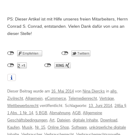
PS: Dieser Artikel ist mit Hilfe unseres freien Mitarbeiters, Herrn
Conrad S. Conrad, entstanden. Vielen Dank dafür von uns an
dieser Stelle!
Dieser Beitrag wurde am
16. Mai 2014
von
Nina Diercks
in
allg.
Zivilrecht
,
Allgemein
,
eCommerce
,
Telemedienrecht
,
Verträge
,
Wettbewerbsrecht
veröffentlicht. Schlagworte:
13. Juni 2014
,
246a §
1 Abs. 1 Nr. 14
,
5 BGB
,
Abmahnung
,
AGB
,
Allgemeine
Geschäftsbedingungen
,
Art
,
Dateien
,
digitale Inhalte
,
Download
,
Kaufen
,
Musik
,
Nr. 15
,
Online Shop
,
Software
,
unkörperliche digitale
Inhalte
,
Verbraucher
,
Verbraucherrecht
,
Verbraucherrechtsnovelle
,