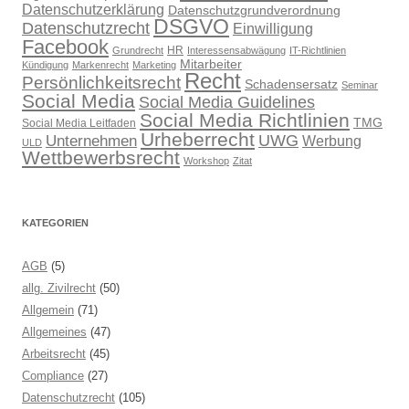
Datenschutzerklärung
Datenschutzgrundverordnung
DSGVO
Datenschutzrecht
Einwilligung
Facebook
HR
Grundrecht
Interessensabwägung
IT-Richtlinien
Mitarbeiter
Kündigung
Markenrecht
Marketing
Recht
Persönlichkeitsrecht
Schadensersatz
Seminar
Social Media
Social Media Guidelines
Social Media Richtlinien
TMG
Social Media Leitfaden
Urheberrecht
UWG
Unternehmen
Werbung
ULD
Wettbewerbsrecht
Workshop
Zitat
KATEGORIEN
AGB
(5)
allg. Zivilrecht
(50)
Allgemein
(71)
Allgemeines
(47)
Arbeitsrecht
(45)
Compliance
(27)
Datenschutzrecht
(105)