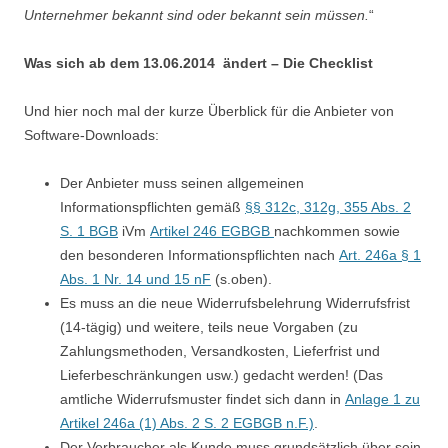
Unternehmer bekannt sind oder bekannt sein müssen.
“
Was sich ab dem 13.06.2014 ändert – Die Checklist
Und hier noch mal der kurze Überblick für die Anbieter von
Software-Downloads:
Der Anbieter muss seinen allgemeinen
Informationspflichten gemäß
§§ 312c, 312g, 355 Abs. 2
S. 1 BGB
iVm
Artikel 246 EGBGB
nachkommen sowie
den besonderen Informationspflichten nach
Art. 246a § 1
Abs. 1 Nr. 14 und 15 nF
(s.oben).
Es muss an die neue Widerrufsbelehrung Widerrufsfrist
(14-tägig) und weitere, teils neue Vorgaben (zu
Zahlungsmethoden, Versandkosten, Lieferfrist und
Lieferbeschränkungen usw.) gedacht werden! (Das
amtliche Widerrufsmuster findet sich dann in
Anlage 1 zu
Artikel 246a (1) Abs. 2 S. 2 EGBGB n.F.)
.
Der Verbraucher als Kunde muss grundsätzlich über sein