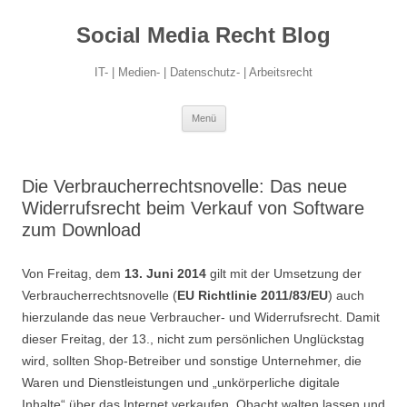
Social Media Recht Blog
IT- | Medien- | Datenschutz- | Arbeitsrecht
Zum
Menü
Inhalt
springen
Die Verbraucherrechtsnovelle: Das neue
Widerrufsrecht beim Verkauf von Software
zum Download
Von Freitag, dem
13. Juni 2014
gilt mit der Umsetzung der
Verbraucherrechtsnovelle (
EU Richtlinie 2011/83/EU
) auch
hierzulande das neue Verbraucher- und Widerrufsrecht. Damit
dieser Freitag, der 13., nicht zum persönlichen Unglückstag
wird, sollten Shop-Betreiber und sonstige Unternehmer, die
Waren und Dienstleistungen und „unkörperliche digitale
Inhalte“ über das Internet verkaufen, Obacht walten lassen und