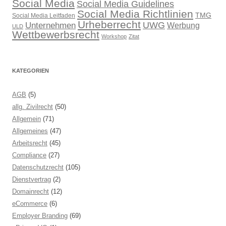
Social Media
Social Media Guidelines
Social Media Richtlinien
TMG
Social Media Leitfaden
Urheberrecht
UWG
Unternehmen
Werbung
ULD
Wettbewerbsrecht
Workshop
Zitat
KATEGORIEN
AGB
(5)
allg. Zivilrecht
(50)
Allgemein
(71)
Allgemeines
(47)
Arbeitsrecht
(45)
Compliance
(27)
Datenschutzrecht
(105)
Dienstvertrag
(2)
Domainrecht
(12)
eCommerce
(6)
Employer Branding
(69)