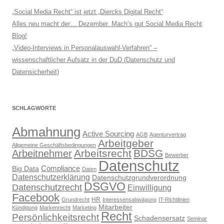
„Social Media Recht“ ist jetzt „Diercks Digital Recht“
Alles neu macht der… Dezember. Mach’s gut Social Media Recht
Blog!
„Video-Interviews in Personalauswahl-Verfahren“ –
wissenschaftlicher Aufsatz in der DuD (Datenschutz und
Datensicherheit)
SCHLAGWORTE
Abmahnung
Active Sourcing
AGB
Agenturvertrag
Arbeitgeber
Allgemeine Geschäftsbedingungen
Arbeitsrecht
BDSG
Arbeitnehmer
Bewerber
Datenschutz
Compliance
Big Data
Daten
Datenschutzerklärung
Datenschutzgrundverordnung
DSGVO
Datenschutzrecht
Einwilligung
Facebook
HR
Grundrecht
Interessensabwägung
IT-Richtlinien
Mitarbeiter
Kündigung
Markenrecht
Marketing
Recht
Persönlichkeitsrecht
Schadensersatz
Seminar