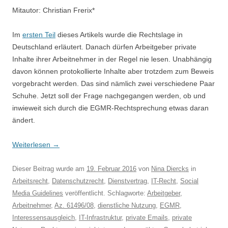
Mitautor: Christian Frerix*
Im
ersten Teil
dieses Artikels wurde die Rechtslage in
Deutschland erläutert. Danach dürfen Arbeitgeber private
Inhalte ihrer Arbeitnehmer in der Regel nie lesen. Unabhängig
davon können protokollierte Inhalte aber trotzdem zum Beweis
vorgebracht werden. Das sind nämlich zwei verschiedene Paar
Schuhe. Jetzt soll der Frage nachgegangen werden, ob und
inwieweit sich durch die EGMR-Rechtsprechung etwas daran
ändert.
Weiterlesen
→
Dieser Beitrag wurde am
19. Februar 2016
von
Nina Diercks
in
Arbeitsrecht
,
Datenschutzrecht
,
Dienstvertrag
,
IT-Recht
,
Social
Media Guidelines
veröffentlicht. Schlagworte:
Arbeitgeber
,
Arbeitnehmer
,
Az. 61496/08
,
dienstliche Nutzung
,
EGMR
,
Interessensausgleich
,
IT-Infrastruktur
,
private Emails
,
private