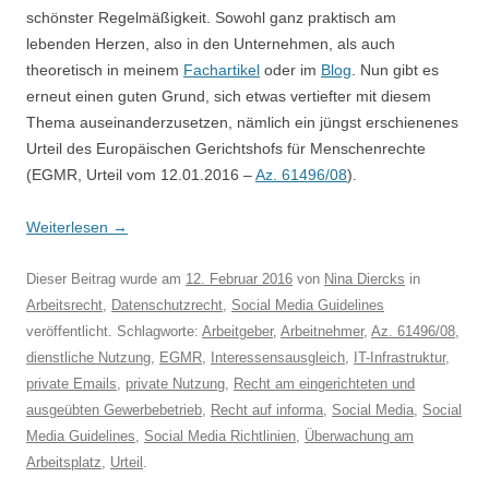
schönster Regelmäßigkeit. Sowohl ganz praktisch am
lebenden Herzen, also in den Unternehmen, als auch
theoretisch in meinem
Fachartikel
oder im
Blog
. Nun gibt es
erneut einen guten Grund, sich etwas vertiefter mit diesem
Thema auseinanderzusetzen, nämlich ein jüngst erschienenes
Urteil des Europäischen Gerichtshofs für Menschenrechte
(EGMR, Urteil vom 12.01.2016 –
Az. 61496/08
).
Weiterlesen
→
Dieser Beitrag wurde am
12. Februar 2016
von
Nina Diercks
in
Arbeitsrecht
,
Datenschutzrecht
,
Social Media Guidelines
veröffentlicht. Schlagworte:
Arbeitgeber
,
Arbeitnehmer
,
Az. 61496/08
,
dienstliche Nutzung
,
EGMR
,
Interessensausgleich
,
IT-Infrastruktur
,
private Emails
,
private Nutzung
,
Recht am eingerichteten und
ausgeübten Gewerbebetrieb
,
Recht auf informa
,
Social Media
,
Social
Media Guidelines
,
Social Media Richtlinien
,
Überwachung am
Arbeitsplatz
,
Urteil
.