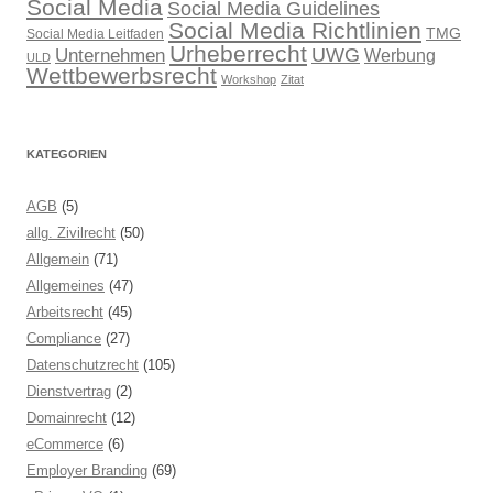
Social Media
Social Media Guidelines
Social Media Richtlinien
TMG
Social Media Leitfaden
Urheberrecht
UWG
Unternehmen
Werbung
ULD
Wettbewerbsrecht
Workshop
Zitat
KATEGORIEN
AGB
(5)
allg. Zivilrecht
(50)
Allgemein
(71)
Allgemeines
(47)
Arbeitsrecht
(45)
Compliance
(27)
Datenschutzrecht
(105)
Dienstvertrag
(2)
Domainrecht
(12)
eCommerce
(6)
Employer Branding
(69)