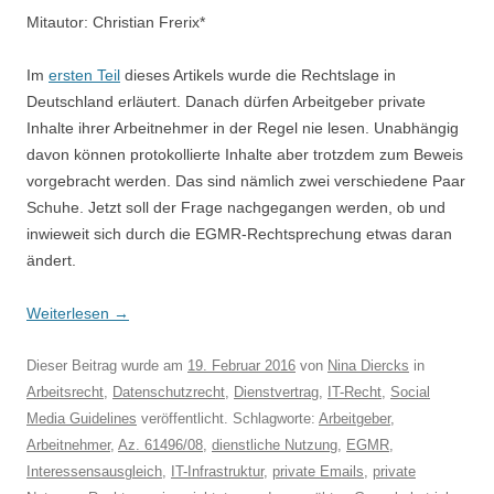
Mitautor: Christian Frerix*
Im
ersten Teil
dieses Artikels wurde die Rechtslage in
Deutschland erläutert. Danach dürfen Arbeitgeber private
Inhalte ihrer Arbeitnehmer in der Regel nie lesen. Unabhängig
davon können protokollierte Inhalte aber trotzdem zum Beweis
vorgebracht werden. Das sind nämlich zwei verschiedene Paar
Schuhe. Jetzt soll der Frage nachgegangen werden, ob und
inwieweit sich durch die EGMR-Rechtsprechung etwas daran
ändert.
Weiterlesen
→
Dieser Beitrag wurde am
19. Februar 2016
von
Nina Diercks
in
Arbeitsrecht
,
Datenschutzrecht
,
Dienstvertrag
,
IT-Recht
,
Social
Media Guidelines
veröffentlicht. Schlagworte:
Arbeitgeber
,
Arbeitnehmer
,
Az. 61496/08
,
dienstliche Nutzung
,
EGMR
,
Interessensausgleich
,
IT-Infrastruktur
,
private Emails
,
private