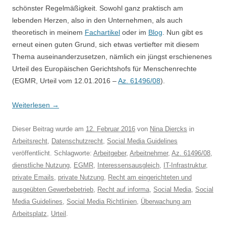
schönster Regelmäßigkeit. Sowohl ganz praktisch am
lebenden Herzen, also in den Unternehmen, als auch
theoretisch in meinem
Fachartikel
oder im
Blog
. Nun gibt es
erneut einen guten Grund, sich etwas vertiefter mit diesem
Thema auseinanderzusetzen, nämlich ein jüngst erschienenes
Urteil des Europäischen Gerichtshofs für Menschenrechte
(EGMR, Urteil vom 12.01.2016 –
Az. 61496/08
).
Weiterlesen
→
Dieser Beitrag wurde am
12. Februar 2016
von
Nina Diercks
in
Arbeitsrecht
,
Datenschutzrecht
,
Social Media Guidelines
veröffentlicht. Schlagworte:
Arbeitgeber
,
Arbeitnehmer
,
Az. 61496/08
,
dienstliche Nutzung
,
EGMR
,
Interessensausgleich
,
IT-Infrastruktur
,
private Emails
,
private Nutzung
,
Recht am eingerichteten und
ausgeübten Gewerbebetrieb
,
Recht auf informa
,
Social Media
,
Social
Media Guidelines
,
Social Media Richtlinien
,
Überwachung am
Arbeitsplatz
,
Urteil
.