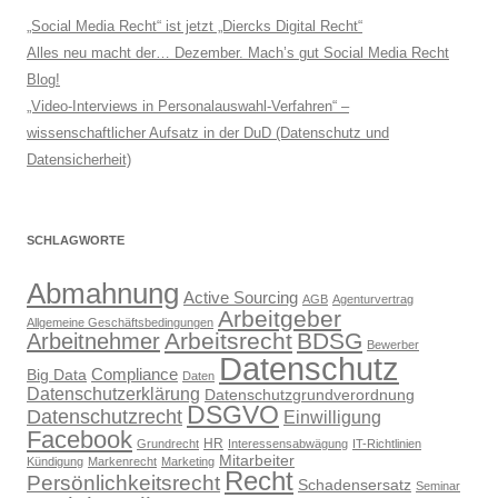
„Social Media Recht“ ist jetzt „Diercks Digital Recht“
Alles neu macht der… Dezember. Mach’s gut Social Media Recht
Blog!
„Video-Interviews in Personalauswahl-Verfahren“ –
wissenschaftlicher Aufsatz in der DuD (Datenschutz und
Datensicherheit)
SCHLAGWORTE
Abmahnung
Active Sourcing
AGB
Agenturvertrag
Arbeitgeber
Allgemeine Geschäftsbedingungen
Arbeitsrecht
BDSG
Arbeitnehmer
Bewerber
Datenschutz
Compliance
Big Data
Daten
Datenschutzerklärung
Datenschutzgrundverordnung
DSGVO
Datenschutzrecht
Einwilligung
Facebook
HR
Grundrecht
Interessensabwägung
IT-Richtlinien
Mitarbeiter
Kündigung
Markenrecht
Marketing
Recht
Persönlichkeitsrecht
Schadensersatz
Seminar