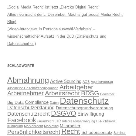
„Social Media Recht“ ist jetzt „Diercks Digital Recht“
Alles neu macht der… Dezember. Mach’s gut Social Media Recht
Blog!
„Video-Interviews in Personalauswahl-Verfahren“ –
wissenschaftlicher Aufsatz in der DuD (Datenschutz und
Datensicherheit)
SCHLAGWORTE
Abmahnung
Active Sourcing
AGB
Agenturvertrag
Arbeitgeber
Allgemeine Geschäftsbedingungen
Arbeitsrecht
BDSG
Arbeitnehmer
Bewerber
Datenschutz
Compliance
Big Data
Daten
Datenschutzerklärung
Datenschutzgrundverordnung
DSGVO
Datenschutzrecht
Einwilligung
Facebook
HR
Grundrecht
Interessensabwägung
IT-Richtlinien
Mitarbeiter
Kündigung
Markenrecht
Marketing
Recht
Persönlichkeitsrecht
Schadensersatz
Seminar