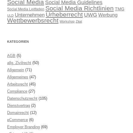
Social Media
Social Media Guidelines
Social Media Richtlinien
TMG
Social Media Leitfaden
Urheberrecht
UWG
Unternehmen
Werbung
ULD
Wettbewerbsrecht
Workshop
Zitat
KATEGORIEN
AGB
(5)
allg. Zivilrecht
(50)
Allgemein
(71)
Allgemeines
(47)
Arbeitsrecht
(45)
Compliance
(27)
Datenschutzrecht
(105)
Dienstvertrag
(2)
Domainrecht
(12)
eCommerce
(6)
Employer Branding
(69)