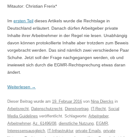
Mitautor: Christian Frerix*
Im
ersten Teil
dieses Artikels wurde die Rechtslage in
Deutschland erläutert. Danach dürfen Arbeitgeber private
Inhalte ihrer Arbeitnehmer in der Regel nie lesen. Unabhängig
davon können protokollierte Inhalte aber trotzdem zum Beweis
vorgebracht werden. Das sind nämlich zwei verschiedene Paar
Schuhe. Jetzt soll der Frage nachgegangen werden, ob und
inwieweit sich durch die EGMR-Rechtsprechung etwas daran
ändert.
Weiterlesen
→
Dieser Beitrag wurde am
19. Februar 2016
von
Nina Diercks
in
Arbeitsrecht
,
Datenschutzrecht
,
Dienstvertrag
,
IT-Recht
,
Social
Media Guidelines
veröffentlicht. Schlagworte:
Arbeitgeber
,
Arbeitnehmer
,
Az. 61496/08
,
dienstliche Nutzung
,
EGMR
,
Interessensausgleich
,
IT-Infrastruktur
,
private Emails
,
private