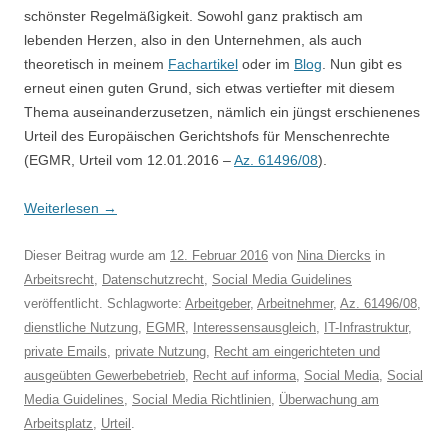
schönster Regelmäßigkeit. Sowohl ganz praktisch am
lebenden Herzen, also in den Unternehmen, als auch
theoretisch in meinem
Fachartikel
oder im
Blog
. Nun gibt es
erneut einen guten Grund, sich etwas vertiefter mit diesem
Thema auseinanderzusetzen, nämlich ein jüngst erschienenes
Urteil des Europäischen Gerichtshofs für Menschenrechte
(EGMR, Urteil vom 12.01.2016 –
Az. 61496/08
).
Weiterlesen
→
Dieser Beitrag wurde am
12. Februar 2016
von
Nina Diercks
in
Arbeitsrecht
,
Datenschutzrecht
,
Social Media Guidelines
veröffentlicht. Schlagworte:
Arbeitgeber
,
Arbeitnehmer
,
Az. 61496/08
,
dienstliche Nutzung
,
EGMR
,
Interessensausgleich
,
IT-Infrastruktur
,
private Emails
,
private Nutzung
,
Recht am eingerichteten und
ausgeübten Gewerbebetrieb
,
Recht auf informa
,
Social Media
,
Social
Media Guidelines
,
Social Media Richtlinien
,
Überwachung am
Arbeitsplatz
,
Urteil
.