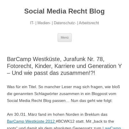
Social Media Recht Blog
IT- | Medien- | Datenschutz- | Arbeitsrecht
Zum
Menü
Inhalt
springen
BarCamp Westküste, Jurafunk Nr. 78,
Fotorecht, Kinder, Karriere und Generation Y
– Und wie passt das zusammen!?!
Was für ein Titel. So mancher Leser mag sich fragen, wie bloß
die genannten Schlagwörter zusammen in ein Blogpost vom
Social Media Recht Blog passen… Nun das geht wie folgt:
Am 30./31. März fand im hohen Norden in Breklum das
BarCamp Westküste 2012
#BCWK12 statt. Mit „back to the
roots“ und damit als dem absoluten Gegensatz zum
LawCamp