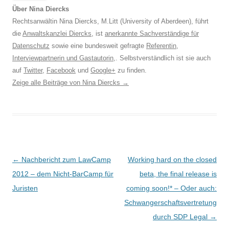
Über Nina Diercks
Rechtsanwältin Nina Diercks, M.Litt (University of Aberdeen), führt
die
Anwaltskanzlei Diercks
, ist
anerkannte Sachverständige für
Datenschutz
sowie eine bundesweit gefragte
Referentin
,
Interviewpartnerin und Gastautorin
,. Selbstverständlich ist sie auch
auf
Twitter
,
Facebook
und
Google+
zu finden.
Zeige alle Beiträge von Nina Diercks
→
Beitrags-
←
Nachbericht zum LawCamp
Working hard on the closed
Navigation
2012 – dem Nicht-BarCamp für
beta, the final release is
Juristen
coming soon!* – Oder auch:
Schwangerschaftsvertretung
durch SDP Legal
→