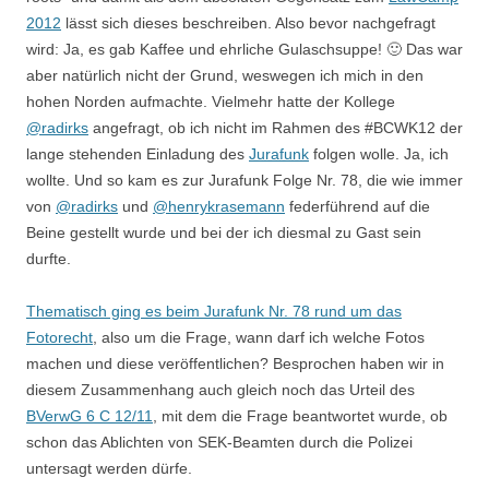
2012
lässt sich dieses beschreiben. Also bevor nachgefragt
wird: Ja, es gab Kaffee und ehrliche Gulaschsuppe! 🙂 Das war
aber natürlich nicht der Grund, weswegen ich mich in den
hohen Norden aufmachte. Vielmehr hatte der Kollege
@radirks
angefragt, ob ich nicht im Rahmen des #BCWK12 der
lange stehenden Einladung des
Jurafunk
folgen wolle. Ja, ich
wollte. Und so kam es zur Jurafunk Folge Nr. 78, die wie immer
von
@radirks
und
@henrykrasemann
federführend auf die
Beine gestellt wurde und bei der ich diesmal zu Gast sein
durfte.
Thematisch ging es beim Jurafunk Nr. 78 rund um das
Fotorecht
, also um die Frage, wann darf ich welche Fotos
machen und diese veröffentlichen? Besprochen haben wir in
diesem Zusammenhang auch gleich noch das Urteil des
BVerwG 6 C 12/11
, mit dem die Frage beantwortet wurde, ob
schon das Ablichten von SEK-Beamten durch die Polizei
untersagt werden dürfe.