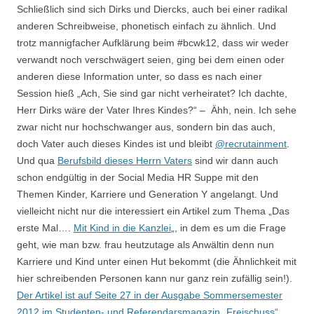
Schließlich sind sich Dirks und Diercks, auch bei einer radikal
anderen Schreibweise, phonetisch einfach zu ähnlich. Und
trotz mannigfacher Aufklärung beim #bcwk12, dass wir weder
verwandt noch verschwägert seien, ging bei dem einen oder
anderen diese Information unter, so dass es nach einer
Session hieß „Ach, Sie sind gar nicht verheiratet? Ich dachte,
Herr Dirks wäre der Vater Ihres Kindes?“ – Ähh, nein. Ich sehe
zwar nicht nur hochschwanger aus, sondern bin das auch,
doch Vater auch dieses Kindes ist und bleibt
@recrutainment
.
Und qua
Berufsbild dieses Herrn Vaters
sind wir dann auch
schon endgültig in der Social Media HR Suppe mit den
Themen Kinder, Karriere und Generation Y angelangt. Und
vielleicht nicht nur die interessiert ein Artikel zum Thema „Das
erste Mal….
Mit Kind in die Kanzlei
„, in dem es um die Frage
geht, wie man bzw. frau heutzutage als Anwältin denn nun
Karriere und Kind unter einen Hut bekommt (die Ähnlichkeit mit
hier schreibenden Personen kann nur ganz rein zufällig sein!).
Der Artikel ist auf Seite 27 in der Ausgabe Sommersemester
2012 im Studenten- und Referendarsmagazin „Freischuss“