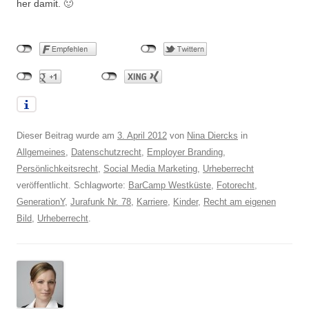
her damit. 🙂
Dieser Beitrag wurde am
3. April 2012
von
Nina Diercks
in
Allgemeines
,
Datenschutzrecht
,
Employer Branding
,
Persönlichkeitsrecht
,
Social Media Marketing
,
Urheberrecht
veröffentlicht. Schlagworte:
BarCamp Westküste
,
Fotorecht
,
GenerationY
,
Jurafunk Nr. 78
,
Karriere
,
Kinder
,
Recht am eigenen
Bild
,
Urheberrecht
.