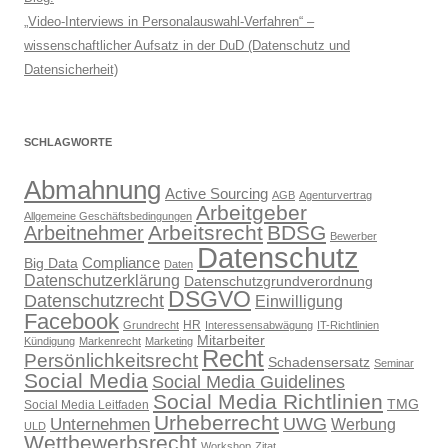
„Video-Interviews in Personalauswahl-Verfahren“ –
wissenschaftlicher Aufsatz in der DuD (Datenschutz und
Datensicherheit)
SCHLAGWORTE
Abmahnung
Active Sourcing
AGB
Agenturvertrag
Arbeitgeber
Allgemeine Geschäftsbedingungen
Arbeitsrecht
BDSG
Arbeitnehmer
Bewerber
Datenschutz
Compliance
Big Data
Daten
Datenschutzerklärung
Datenschutzgrundverordnung
DSGVO
Datenschutzrecht
Einwilligung
Facebook
HR
Grundrecht
Interessensabwägung
IT-Richtlinien
Mitarbeiter
Kündigung
Markenrecht
Marketing
Recht
Persönlichkeitsrecht
Schadensersatz
Seminar
Social Media
Social Media Guidelines
Social Media Richtlinien
TMG
Social Media Leitfaden
Urheberrecht
UWG
Unternehmen
Werbung
ULD
Wettbewerbsrecht
Workshop
Zitat