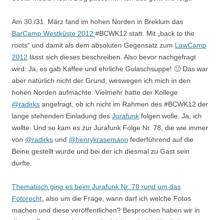
Am 30./31. März fand im hohen Norden in Breklum das
BarCamp Westküste 2012
#BCWK12 statt. Mit „back to the
roots“ und damit als dem absoluten Gegensatz zum
LawCamp
2012
lässt sich dieses beschreiben. Also bevor nachgefragt
wird: Ja, es gab Kaffee und ehrliche Gulaschsuppe! 🙂 Das war
aber natürlich nicht der Grund, weswegen ich mich in den
hohen Norden aufmachte. Vielmehr hatte der Kollege
@radirks
angefragt, ob ich nicht im Rahmen des #BCWK12 der
lange stehenden Einladung des
Jurafunk
folgen wolle. Ja, ich
wollte. Und so kam es zur Jurafunk Folge Nr. 78, die wie immer
von
@radirks
und
@henrykrasemann
federführend auf die
Beine gestellt wurde und bei der ich diesmal zu Gast sein
durfte.
Thematisch ging es beim Jurafunk Nr. 78 rund um das
Fotorecht
, also um die Frage, wann darf ich welche Fotos
machen und diese veröffentlichen? Besprochen haben wir in