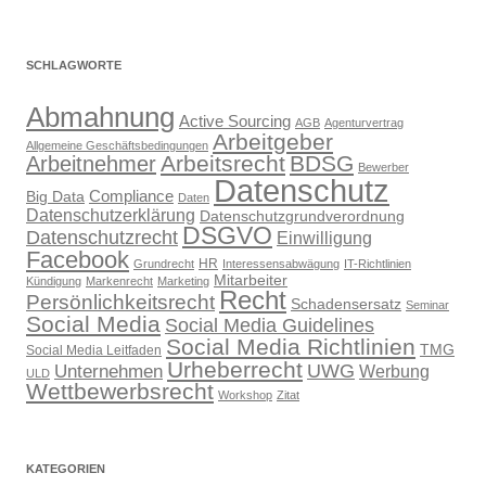
SCHLAGWORTE
Abmahnung
Active Sourcing
AGB
Agenturvertrag
Arbeitgeber
Allgemeine Geschäftsbedingungen
Arbeitsrecht
BDSG
Arbeitnehmer
Bewerber
Datenschutz
Compliance
Big Data
Daten
Datenschutzerklärung
Datenschutzgrundverordnung
DSGVO
Datenschutzrecht
Einwilligung
Facebook
HR
Grundrecht
Interessensabwägung
IT-Richtlinien
Mitarbeiter
Kündigung
Markenrecht
Marketing
Recht
Persönlichkeitsrecht
Schadensersatz
Seminar
Social Media
Social Media Guidelines
Social Media Richtlinien
TMG
Social Media Leitfaden
Urheberrecht
UWG
Unternehmen
Werbung
ULD
Wettbewerbsrecht
Workshop
Zitat
KATEGORIEN