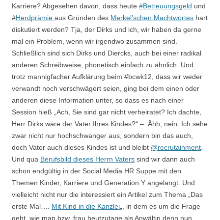
Karriere? Abgesehen davon, dass heute
#Betreuungsgeld
und
#
Herdprämie
aus Gründen des
Merkel’schen Machtwortes
hart
diskutiert werden? Tja, der Dirks und ich, wir haben da gerne
mal ein Problem, wenn wir irgendwo zusammen sind.
Schließlich sind sich Dirks und Diercks, auch bei einer radikal
anderen Schreibweise, phonetisch einfach zu ähnlich. Und
trotz mannigfacher Aufklärung beim #bcwk12, dass wir weder
verwandt noch verschwägert seien, ging bei dem einen oder
anderen diese Information unter, so dass es nach einer
Session hieß „Ach, Sie sind gar nicht verheiratet? Ich dachte,
Herr Dirks wäre der Vater Ihres Kindes?“ – Ähh, nein. Ich sehe
zwar nicht nur hochschwanger aus, sondern bin das auch,
doch Vater auch dieses Kindes ist und bleibt
@recrutainment
.
Und qua
Berufsbild dieses Herrn Vaters
sind wir dann auch
schon endgültig in der Social Media HR Suppe mit den
Themen Kinder, Karriere und Generation Y angelangt. Und
vielleicht nicht nur die interessiert ein Artikel zum Thema „Das
erste Mal….
Mit Kind in die Kanzlei
„, in dem es um die Frage
geht, wie man bzw. frau heutzutage als Anwältin denn nun