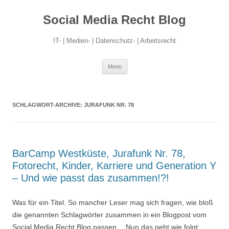
Social Media Recht Blog
IT- | Medien- | Datenschutz- | Arbeitsrecht
Zum
Menü
Inhalt
springen
SCHLAGWORT-ARCHIVE:
JURAFUNK NR. 78
BarCamp Westküste, Jurafunk Nr. 78,
Fotorecht, Kinder, Karriere und Generation Y
– Und wie passt das zusammen!?!
Was für ein Titel. So mancher Leser mag sich fragen, wie bloß
die genannten Schlagwörter zusammen in ein Blogpost vom
Social Media Recht Blog passen… Nun das geht wie folgt: