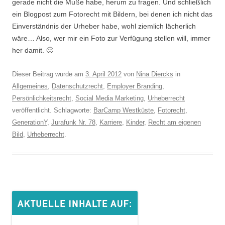
gerade nicht die Muße habe, herum zu fragen. Und schließlich
ein Blogpost zum Fotorecht mit Bildern, bei denen ich nicht das
Einverständnis der Urheber habe, wohl ziemlich lächerlich
wäre… Also, wer mir ein Foto zur Verfügung stellen will, immer
her damit. 🙂
Dieser Beitrag wurde am
3. April 2012
von
Nina Diercks
in
Allgemeines
,
Datenschutzrecht
,
Employer Branding
,
Persönlichkeitsrecht
,
Social Media Marketing
,
Urheberrecht
veröffentlicht. Schlagworte:
BarCamp Westküste
,
Fotorecht
,
GenerationY
,
Jurafunk Nr. 78
,
Karriere
,
Kinder
,
Recht am eigenen
Bild
,
Urheberrecht
.