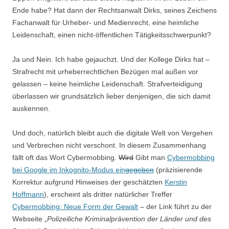
Ende habe? Hat dann der Rechtsanwalt Dirks, seines Zeichens
Fachanwalt für Urheber- und Medienrecht, eine heimliche
Leidenschaft, einen nicht-öffentlichen Tätigkeitsschwerpunkt?
Ja und Nein. Ich habe gejauchzt. Und der Kollege Dirks hat –
Strafrecht mit urheberrechtlichen Bezügen mal außen vor
gelassen – keine heimliche Leidenschaft. Strafverteidigung
überlassen wir grundsätzlich lieber denjenigen, die sich damit
auskennen.
Und doch, natürlich bleibt auch die digitale Welt von Vergehen
und Verbrechen nicht verschont. In diesem Zusammenhang
fällt oft das Wort Cybermobbing.
Wird
Gibt man
Cybermobbing
bei Google im Inkognito-Modus ein
gegeben
(präzisierende
Korrektur aufgrund Hinweises der geschätzten
Kerstin
Hoffmann
), erscheint als dritter natürlicher Treffer
Cybermobbing: Neue Form der Gewalt
– der Link führt zu der
Webseite „
Polizeiliche Kriminalprävention der Länder und des