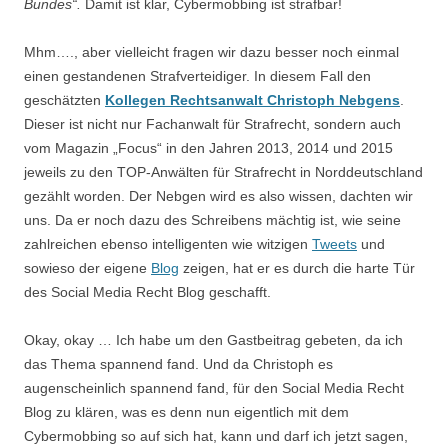
Bundes“.
Damit ist klar, Cybermobbing ist strafbar!
Mhm…., aber vielleicht fragen wir dazu besser noch einmal
einen gestandenen Strafverteidiger. In diesem Fall den
geschätzten
Kollegen Rechtsanwalt Christoph Nebgens
.
Dieser ist nicht nur Fachanwalt für Strafrecht, sondern auch
vom Magazin „Focus“ in den Jahren 2013, 2014 und 2015
jeweils zu den TOP-Anwälten für Strafrecht in Norddeutschland
gezählt worden. Der Nebgen wird es also wissen, dachten wir
uns. Da er noch dazu des Schreibens mächtig ist, wie seine
zahlreichen ebenso intelligenten wie witzigen
Tweets
und
sowieso der eigene
Blog
zeigen, hat er es durch die harte Tür
des Social Media Recht Blog geschafft.
Okay, okay … Ich habe um den Gastbeitrag gebeten, da ich
das Thema spannend fand. Und da Christoph es
augenscheinlich spannend fand, für den Social Media Recht
Blog zu klären, was es denn nun eigentlich mit dem
Cybermobbing so auf sich hat, kann und darf ich jetzt sagen,