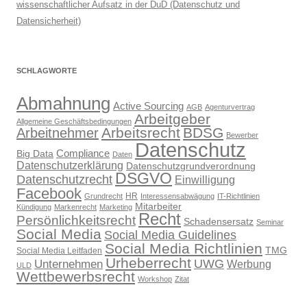
wissenschaftlicher Aufsatz in der DuD (Datenschutz und
Datensicherheit)
SCHLAGWORTE
Abmahnung
Active Sourcing
AGB
Agenturvertrag
Arbeitgeber
Allgemeine Geschäftsbedingungen
Arbeitsrecht
BDSG
Arbeitnehmer
Bewerber
Datenschutz
Compliance
Big Data
Daten
Datenschutzerklärung
Datenschutzgrundverordnung
DSGVO
Datenschutzrecht
Einwilligung
Facebook
HR
Grundrecht
Interessensabwägung
IT-Richtlinien
Mitarbeiter
Kündigung
Markenrecht
Marketing
Recht
Persönlichkeitsrecht
Schadensersatz
Seminar
Social Media
Social Media Guidelines
Social Media Richtlinien
TMG
Social Media Leitfaden
Urheberrecht
UWG
Unternehmen
Werbung
ULD
Wettbewerbsrecht
Workshop
Zitat