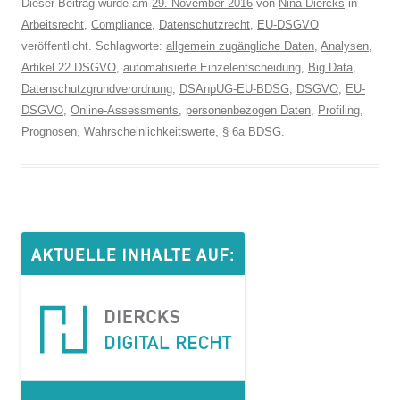
Dieser Beitrag wurde am
29. November 2016
von
Nina Diercks
in
Arbeitsrecht
,
Compliance
,
Datenschutzrecht
,
EU-DSGVO
veröffentlicht. Schlagworte:
allgemein zugängliche Daten
,
Analysen
,
Artikel 22 DSGVO
,
automatisierte Einzelentscheidung
,
Big Data
,
Datenschutzgrundverordnung
,
DSAnpUG-EU-BDSG
,
DSGVO
,
EU-
DSGVO
,
Online-Assessments
,
personenbezogen Daten
,
Profiling
,
Prognosen
,
Wahrscheinlichkeitswerte
,
§ 6a BDSG
.