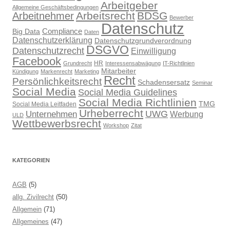
Arbeitgeber
Allgemeine Geschäftsbedingungen
Arbeitsrecht
BDSG
Arbeitnehmer
Bewerber
Datenschutz
Compliance
Big Data
Daten
Datenschutzerklärung
Datenschutzgrundverordnung
DSGVO
Datenschutzrecht
Einwilligung
Facebook
HR
Grundrecht
Interessensabwägung
IT-Richtlinien
Mitarbeiter
Kündigung
Markenrecht
Marketing
Recht
Persönlichkeitsrecht
Schadensersatz
Seminar
Social Media
Social Media Guidelines
Social Media Richtlinien
TMG
Social Media Leitfaden
Urheberrecht
UWG
Unternehmen
Werbung
ULD
Wettbewerbsrecht
Workshop
Zitat
KATEGORIEN
AGB
(5)
allg. Zivilrecht
(50)
Allgemein
(71)
Allgemeines
(47)