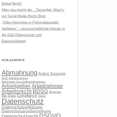
Digital Recht“
Alles neu macht der… Dezember. Mach’s
gut Social Media Recht Blog!
„Video-Interviews in Personalauswahl-
Verfahren“ – wissenschaftlicher Aufsatz in
der DuD (Datenschutz und
Datensicherheit)
SCHLAGWORTE
Abmahnung
Active Sourcing
AGB
Agenturvertrag
Allgemeine Geschäftsbedingungen
Arbeitgeber
Arbeitnehmer
Arbeitsrecht
BDSG
Bewerber
Compliance
Big Data
Daten
Datenschutz
Datenschutzerklärung
Datenschutzgrundverordnung
DSGVO
Datenschutzrecht