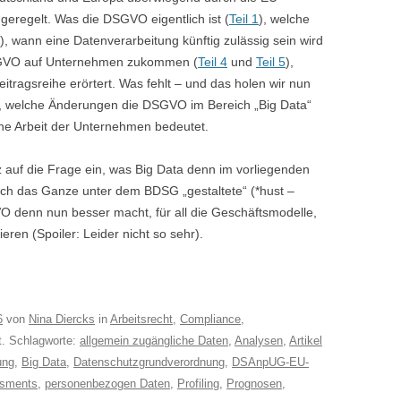
regelt. Was die DSGVO eigentlich ist (
Teil 1
), welche
), wann eine Datenverarbeitung künftig zulässig sein wird
DSGVO auf Unternehmen zukommen (
Teil 4
und
Teil 5
),
eitragsreihe erörtert. Was fehlt – und das holen wir nun
n, welche Änderungen die DSGVO im Bereich „Big Data“
iche Arbeit der Unternehmen bedeutet.
 auf die Frage ein, was Big Data denn im vorliegenden
 sich das Ganze unter dem BDSG „gestaltete“ (*hust –
VO denn nun besser macht, für all die Geschäftsmodelle,
ren (Spoiler: Leider nicht so sehr).
6
von
Nina Diercks
in
Arbeitsrecht
,
Compliance
,
ht. Schlagworte:
allgemein zugängliche Daten
,
Analysen
,
Artikel
ung
,
Big Data
,
Datenschutzgrundverordnung
,
DSAnpUG-EU-
ssments
,
personenbezogen Daten
,
Profiling
,
Prognosen
,