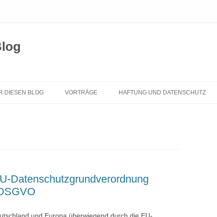
Blog
Zum
Inhalt
R DIESEN BLOG
VORTRÄGE
HAFTUNG UND DATENSCHUTZ
springen
 EU-Datenschutzgrundverordnung
U-DSGVO
eutschland und Europa überwiegend durch die EU-