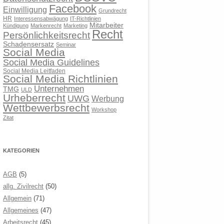
Facebook
Einwilligung
Grundrecht
HR
Interessensabwägung
IT-Richtlinien
Mitarbeiter
Kündigung
Markenrecht
Marketing
Recht
Persönlichkeitsrecht
Schadensersatz
Seminar
Social Media
Social Media Guidelines
Social Media Leitfaden
Social Media Richtlinien
Unternehmen
TMG
ULD
Urheberrecht
UWG
Werbung
Wettbewerbsrecht
Workshop
Zitat
KATEGORIEN
AGB
(5)
allg. Zivilrecht
(50)
Allgemein
(71)
Allgemeines
(47)
Arbeitsrecht
(45)