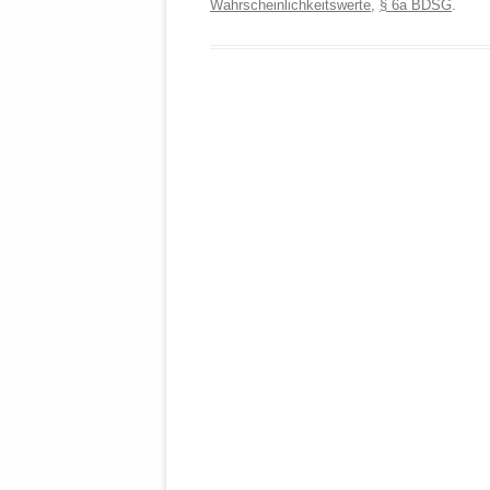
Wahrscheinlichkeitswerte
,
§ 6a BDSG
.