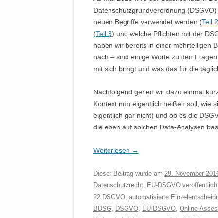
Datenschutzgrundverordnung (DSGVO) ge
neuen Begriffe verwendet werden (
Teil 2
(
Teil 3
) und welche Pflichten mit der 
haben wir bereits in einer mehrteiligen B
nach – sind einige Worte zu den Frage
mit sich bringt und was das für die tägl
Nachfolgend gehen wir dazu einmal kurz
Kontext nun eigentlich heißen soll, wie
eigentlich gar nicht) und ob es die DSG
die eben auf solchen Data-Analysen basie
Weiterlesen
→
Dieser Beitrag wurde am
29. November 201
Datenschutzrecht
,
EU-DSGVO
veröffentlic
22 DSGVO
,
automatisierte Einzelentscheid
BDSG
,
DSGVO
,
EU-DSGVO
,
Online-Asse