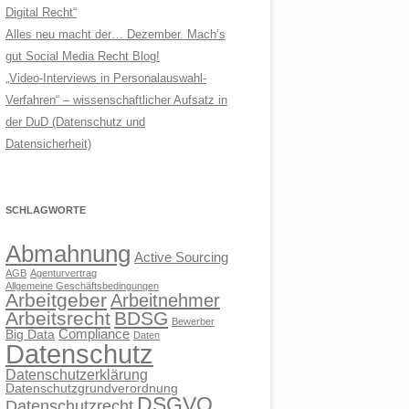
Digital Recht“
Alles neu macht der… Dezember. Mach’s
gut Social Media Recht Blog!
„Video-Interviews in Personalauswahl-
Verfahren“ – wissenschaftlicher Aufsatz in
der DuD (Datenschutz und
Datensicherheit)
SCHLAGWORTE
Abmahnung
Active Sourcing
AGB
Agenturvertrag
Allgemeine Geschäftsbedingungen
Arbeitgeber
Arbeitnehmer
Arbeitsrecht
BDSG
Bewerber
Compliance
Big Data
Daten
Datenschutz
Datenschutzerklärung
Datenschutzgrundverordnung
DSGVO
Datenschutzrecht