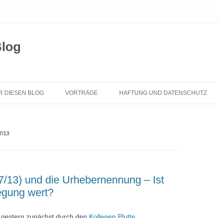
Blog
Zum
Inhalt
R DIESEN BLOG
VORTRÄGE
HAFTUNG UND DATENSCHUTZ
springen
7/13
/13) und die Urhebernennung – Ist
egung wert?
e gestern zunächst durch den
Kollegen Plutte