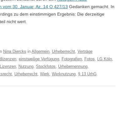
n vom 30. Januar, Az. 14 O 427/13
Gedanken gemacht. In
rdings zu dem einstimmigen Ergebnis: Die derzeitige
eil nicht wert.
on
Nina Diercks
in
Allgemein
,
Urheberrecht
,
Verträge
dlizenzen
,
einstweilige Verfügung
,
Fotografien
,
Fotos
,
LG Köln
,
Lizenzen
,
Nutzung
,
Stockfotos
,
Urhebernennung
,
tsrecht
,
Urheberrecht
,
Werk
,
Werknutzung
,
§ 13 UrhG
.