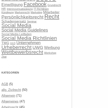
Facebook
Einwilligung
Grundrecht
HR
Interessensabwägung
IT-Richtlinien
Mitarbeiter
Kündigung
Markenrecht
Marketing
Recht
Persönlichkeitsrecht
Schadensersatz
Seminar
Social Media
Social Media Guidelines
Social Media Leitfaden
Social Media Richtlinien
Unternehmen
TMG
ULD
Urheberrecht
UWG
Werbung
Wettbewerbsrecht
Workshop
Zitat
KATEGORIEN
AGB
(5)
allg. Zivilrecht
(50)
Allgemein
(71)
Allgemeines
(47)
Arbeitsrecht
(45)