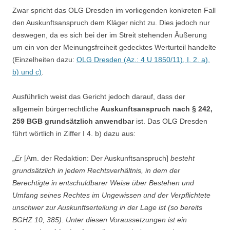
Zwar spricht das OLG Dresden im vorliegenden konkreten Fall
den Auskunftsanspruch dem Kläger nicht zu. Dies jedoch nur
deswegen, da es sich bei der im Streit stehenden Äußerung
um ein von der Meinungsfreiheit gedecktes Werturteil handelte
(Einzelheiten dazu:
OLG Dresden (Az.: 4 U 1850/11), I, 2. a),
b) und c)
.
Ausführlich weist das Gericht jedoch darauf, dass der
allgemein bürgerrechtliche
Auskunftsanspruch nach § 242,
259 BGB grundsätzlich anwendbar
ist. Das OLG Dresden
führt wörtlich in Ziffer I 4. b) dazu aus:
„
Er
[Am. der Redaktion: Der Auskunftsanspruch]
besteht
grundsätzlich in jedem Rechtsverhältnis, in dem der
Berechtigte in entschuldbarer Weise über Bestehen und
Umfang seines Rechtes im Ungewissen und der Verpflichtete
unschwer zur Auskunftserteilung in der Lage ist (so bereits
BGHZ 10, 385). Unter diesen Voraussetzungen ist ein