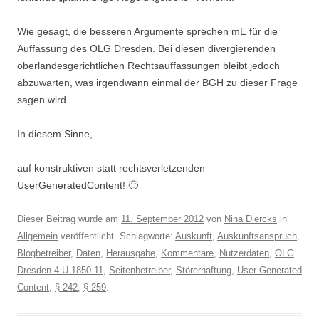
Wie gesagt, die besseren Argumente sprechen mE für die
Auffassung des OLG Dresden. Bei diesen divergierenden
oberlandesgerichtlichen Rechtsauffassungen bleibt jedoch
abzuwarten, was irgendwann einmal der BGH zu dieser Frage
sagen wird…
In diesem Sinne,
auf konstruktiven statt rechtsverletzenden
UserGeneratedContent! 🙂
Dieser Beitrag wurde am
11. September 2012
von
Nina Diercks
in
Allgemein
veröffentlicht. Schlagworte:
Auskunft
,
Auskunftsanspruch
,
Blogbetreiber
,
Daten
,
Herausgabe
,
Kommentare
,
Nutzerdaten
,
OLG
Dresden 4 U 1850 11
,
Seitenbetreiber
,
Störerhaftung
,
User Generated
Content
,
§ 242
,
§ 259
.