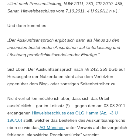
zitiert nach Pressemitteilung; NJW 2011, 753; CR 2010, 458;
Senat, Hinweisbeschluss vom 7.10.2011, 4 U 919/11 n.v.)
.“
Und dann kommt es:
„
Der Auskunftsanspruch ergibt sich dann als Minus zu den
ansonsten bestehenden Ansprüchen auf Unterlassung und
Löschung persönlichkeitsverletzender Einträge.
“
Sic! Eben. Der Auskunftsanspruch nach §§ 242, 259 BGB auf
Herausgabe der Nutzerdaten steht also dem Verletzten
gegenüber dem Blog- oder sonstigen Seitenbetreiber zu.
Nicht verhehlen möchte ich aber, dass sich das Urteil
ausdrücklich – gar im Leitsatz (!) – gegen den am 03.08.2011
ergangenen
Hinweisbeschluss des OLG Hamm (Az. I-3 U
196/10)
stellt, welcher das Bestehen des Auskunftsanspruchs
eben so wie das
AG München
unter Verweis auf die vorgeblich
fehlende „planwidrige Regelungslücke“ verneint.