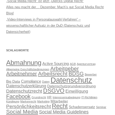
„Social Media Recht“ ist jetzt „Diercks Digital Recht“
Alles neu macht der… Dezember. Mach’s gut Social Media Recht
Blog!
„Video-Interviews in Personalauswahl-Verfahren“ –
wissenschaftlicher Aufsatz in der DuD (Datenschutz und
Datensicherheit)
SCHLAGWORTE
Abmahnung
Active Sourcing
AGB
Agenturvertrag
Arbeitgeber
Allgemeine Geschäftsbedingungen
Arbeitsrecht
BDSG
Arbeitnehmer
Bewerber
Datenschutz
Compliance
Big Data
Daten
Datenschutzerklärung
Datenschutzgrundverordnung
DSGVO
Datenschutzrecht
Einwilligung
Facebook
HR
Grundrecht
Interessensabwägung
IT-Richtlinien
Mitarbeiter
Kündigung
Markenrecht
Marketing
Recht
Persönlichkeitsrecht
Schadensersatz
Seminar
Social Media
Social Media Guidelines