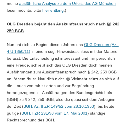
meine
ausführliche Analyse zu dem Urteils des AG München
lesen möchte, bitte
hier entlang
.)
OLG Dresden bejaht den Auskunftsanspruch nach §§ 242,
259 BGB
Nun hat sich zu Beginn diesen Jahres das
OLG Dresden (Az.:
4 U 1850/11)
in einem sog. Hinweisbeschluss mit der Materie
befasst. Die Entscheidung ist interessant und mir persönlich
eine Freude, schließt sich das OLG Dresden doch meinen
Ausführungen zum Auskunftsanspruch nach § 242, 259 BGB
an. *ähem.*hust. Natürlich nicht. 😉 Vielmehr stützt es sich auf
die – auch von mir zitierten und zur Begründung
herangezogenen – Ausführungen des Bundesgerichtshofs
(BGH) zu § 242, 259 BGB, also die quasi seit dem Anbeginn
der Zeit (
BGH, Az. II ZR 149/52 vom 28.10.1953
) bis heute
gültige (
BGH, I ZR 291/98 vom 17. Mai 2001
) ständige
Rechtsprechung des BGH.