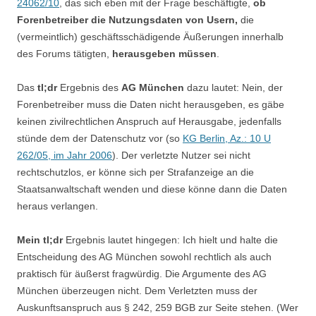
24062/10
, das sich eben mit der Frage beschäftigte,
ob
Forenbetreiber die Nutzungsdaten von Usern,
die
(vermeintlich) geschäftsschädigende Äußerungen innerhalb
des Forums tätigten,
herausgeben müssen
.
Das
tl;dr
Ergebnis des
AG München
dazu lautet: Nein, der
Forenbetreiber muss die Daten nicht herausgeben, es gäbe
keinen zivilrechtlichen Anspruch auf Herausgabe, jedenfalls
stünde dem der Datenschutz vor (so
KG Berlin, Az.: 10 U
262/05, im Jahr 2006
). Der verletzte Nutzer sei nicht
rechtschutzlos, er könne sich per Strafanzeige an die
Staatsanwaltschaft wenden und diese könne dann die Daten
heraus verlangen.
Mein tl;dr
Ergebnis lautet hingegen: Ich hielt und halte die
Entscheidung des AG München sowohl rechtlich als auch
praktisch für äußerst fragwürdig. Die Argumente des AG
München überzeugen nicht. Dem Verletzten muss der
Auskunftsanspruch aus § 242, 259 BGB zur Seite stehen. (Wer