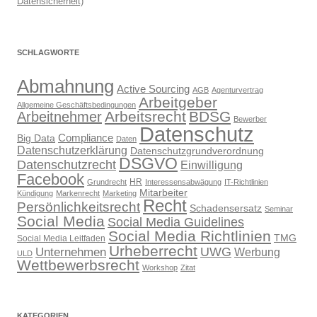
Datensicherheit)
SCHLAGWORTE
Abmahnung
Active Sourcing
AGB
Agenturvertrag
Arbeitgeber
Allgemeine Geschäftsbedingungen
Arbeitsrecht
BDSG
Arbeitnehmer
Bewerber
Datenschutz
Compliance
Big Data
Daten
Datenschutzerklärung
Datenschutzgrundverordnung
DSGVO
Datenschutzrecht
Einwilligung
Facebook
HR
Grundrecht
Interessensabwägung
IT-Richtlinien
Mitarbeiter
Kündigung
Markenrecht
Marketing
Recht
Persönlichkeitsrecht
Schadensersatz
Seminar
Social Media
Social Media Guidelines
Social Media Richtlinien
TMG
Social Media Leitfaden
Urheberrecht
UWG
Unternehmen
Werbung
ULD
Wettbewerbsrecht
Workshop
Zitat
KATEGORIEN