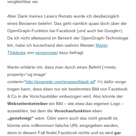
vergleichbar sei.
Aber Dank meines Lesers Renato wurde ich diesbezüglich
eines Besseren belehrt. Das geht nämlich quasi doch über die
OpenGraph-Funktion bei Facebook (und auch bei Google+).
Da ich nicht allwissend im Bereich der OpenGraph-Technologie
bin, habe ich kurzerhand den wahren Meister
Martin
Thielecke
von
versionzwei
dazu befragt.
Martin erklärte mir, dass man durch einen Befehl (<meta
property=“og:image“
content=“
http://example.com/images/blank.gif
“ />) dafür sorge
tragen kann, dass eben nur ein bestimmtes Bild von Facebook
& Co in die Vorschaubilder einbezogen wird. Also könnte der
Webseitenbetreiber
ein Bild – wie etwa das eigenen Logo –
auswählen, bei dem die
Vorschaufunktion
eben
„genehmigt“
wäre. Oder wenn auch das nicht gewollt ist,
könnte eine vollkommen falsche URL eingegeben werden,
denn in diesem Fall findet Facebook nichts und es wird
gar