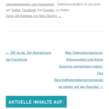
Interviewpartnerin und Gastautorin
,. Selbstverständlich ist sie auch
auf
Twitter
,
Facebook
und
Google+
zu finden.
Zeige alle Beiträge von Nina Diercks
→
Beitrags-
←
SIE ist da. Die Abmahnung
Was Videoüberwachung,
Navigation
bei Facebook.
Eignungstest und Active
Sourcing gemeinsam haben:
Das
Beschäftigtendatenschutzgesetz
ist wieder auf der Agenda!
→