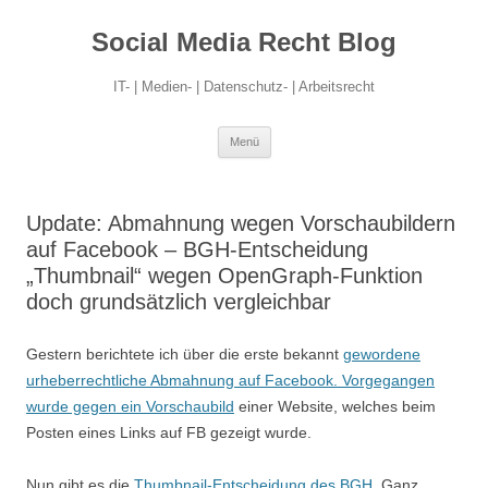
Social Media Recht Blog
IT- | Medien- | Datenschutz- | Arbeitsrecht
Zum
Menü
Inhalt
springen
Update: Abmahnung wegen Vorschaubildern
auf Facebook – BGH-Entscheidung
„Thumbnail“ wegen OpenGraph-Funktion
doch grundsätzlich vergleichbar
Gestern berichtete ich über die erste bekannt
gewordene
urheberrechtliche Abmahnung auf Facebook. Vorgegangen
wurde gegen ein Vorschaubild
einer Website, welches beim
Posten eines Links auf FB gezeigt wurde.
Nun gibt es die
Thumbnail-Entscheidung des BGH
. Ganz