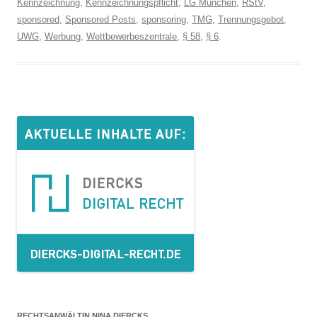
Kennzeichnung
,
Kennzeichnungspflicht
,
LG München
,
RStV
,
sponsored
,
Sponsored Posts
,
sponsoring
,
TMG
,
Trennungsgebot
,
UWG
,
Werbung
,
Wettbewerbeszentrale
,
§ 58
,
§ 6
.
RECHTSANWÄLTIN NINA DIERCKS