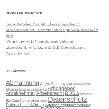
NEUESTE BEITRÄGE @SMR
„Social Media Recht“ ist jetzt „Diercks Digital Recht“
Alles neu macht der… Dezember. Mach’s gut Social Media Recht
Blog!
„Video-Interviews in Personalauswahl-Verfahren“ –
wissenschaftlicher Aufsatz in der DuD (Datenschutz und
Datensicherheit)
SCHLAGWORTE
Abmahnung
Active Sourcing
AGB
Agenturvertrag
Arbeitgeber
Allgemeine Geschäftsbedingungen
Arbeitsrecht
BDSG
Arbeitnehmer
Bewerber
Datenschutz
Compliance
Big Data
Daten
Datenschutzerklärung
Datenschutzgrundverordnung