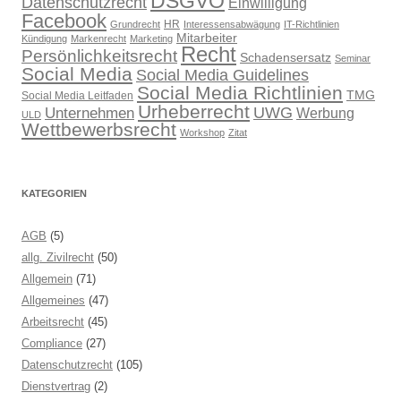
DSGVO
Datenschutzrecht
Einwilligung
Facebook
HR
Grundrecht
Interessensabwägung
IT-Richtlinien
Mitarbeiter
Kündigung
Markenrecht
Marketing
Recht
Persönlichkeitsrecht
Schadensersatz
Seminar
Social Media
Social Media Guidelines
Social Media Richtlinien
TMG
Social Media Leitfaden
Urheberrecht
UWG
Unternehmen
Werbung
ULD
Wettbewerbsrecht
Workshop
Zitat
KATEGORIEN
AGB
(5)
allg. Zivilrecht
(50)
Allgemein
(71)
Allgemeines
(47)
Arbeitsrecht
(45)
Compliance
(27)
Datenschutzrecht
(105)
Dienstvertrag
(2)