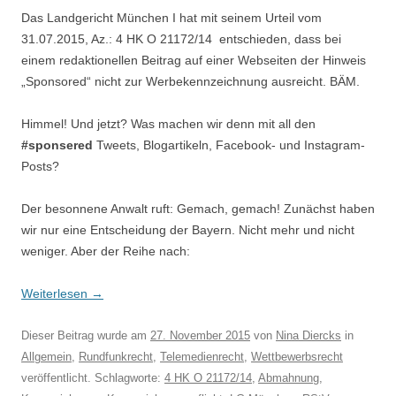
Das Landgericht München I hat mit seinem Urteil vom
31.07.2015, Az.: 4 HK O 21172/14 entschieden, dass bei
einem redaktionellen Beitrag auf einer Webseiten der Hinweis
„Sponsored“ nicht zur Werbekennzeichnung ausreicht. BÄM.
Himmel! Und jetzt? Was machen wir denn mit all den
#sponsered
Tweets, Blogartikeln, Facebook- und Instagram-
Posts?
Der besonnene Anwalt ruft: Gemach, gemach! Zunächst haben
wir nur eine Entscheidung der Bayern. Nicht mehr und nicht
weniger. Aber der Reihe nach:
Weiterlesen
→
Dieser Beitrag wurde am
27. November 2015
von
Nina Diercks
in
Allgemein
,
Rundfunkrecht
,
Telemedienrecht
,
Wettbewerbsrecht
veröffentlicht. Schlagworte:
4 HK O 21172/14
,
Abmahnung
,