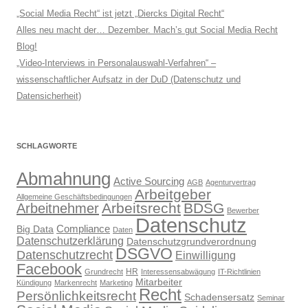
„Social Media Recht“ ist jetzt „Diercks Digital Recht“
Alles neu macht der… Dezember. Mach’s gut Social Media Recht
Blog!
„Video-Interviews in Personalauswahl-Verfahren“ –
wissenschaftlicher Aufsatz in der DuD (Datenschutz und
Datensicherheit)
SCHLAGWORTE
Abmahnung
Active Sourcing
AGB
Agenturvertrag
Arbeitgeber
Allgemeine Geschäftsbedingungen
Arbeitsrecht
BDSG
Arbeitnehmer
Bewerber
Datenschutz
Compliance
Big Data
Daten
Datenschutzerklärung
Datenschutzgrundverordnung
DSGVO
Datenschutzrecht
Einwilligung
Facebook
HR
Grundrecht
Interessensabwägung
IT-Richtlinien
Mitarbeiter
Kündigung
Markenrecht
Marketing
Recht
Persönlichkeitsrecht
Schadensersatz
Seminar