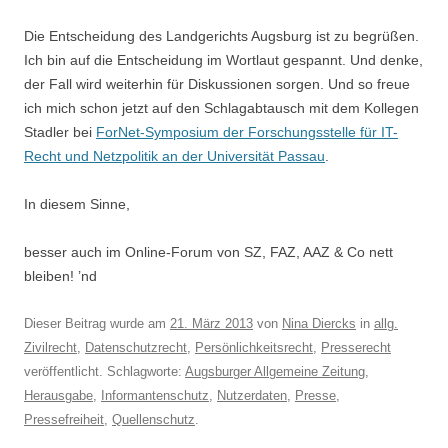
Die Entscheidung des Landgerichts Augsburg ist zu begrüßen.
Ich bin auf die Entscheidung im Wortlaut gespannt. Und denke,
der Fall wird weiterhin für Diskussionen sorgen. Und so freue
ich mich schon jetzt auf den Schlagabtausch mit dem Kollegen
Stadler bei
ForNet-Symposium der Forschungsstelle für IT-
Recht und Netzpolitik an der Universität Passau
.
In diesem Sinne,
besser auch im Online-Forum von SZ, FAZ, AAZ & Co nett
bleiben! ’nd
Dieser Beitrag wurde am
21. März 2013
von
Nina Diercks
in
allg.
Zivilrecht
,
Datenschutzrecht
,
Persönlichkeitsrecht
,
Presserecht
veröffentlicht. Schlagworte:
Augsburger Allgemeine Zeitung
,
Herausgabe
,
Informantenschutz
,
Nutzerdaten
,
Presse
,
Pressefreiheit
,
Quellenschutz
.