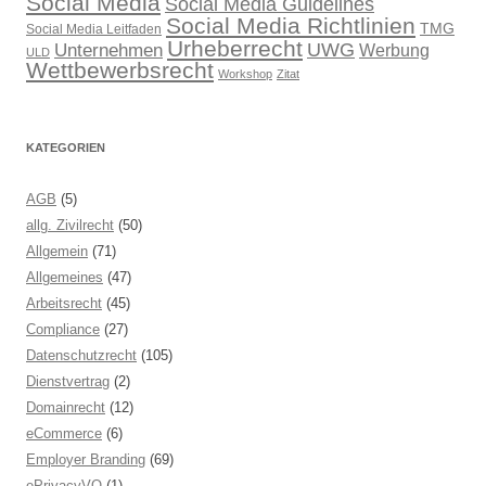
Social Media
Social Media Guidelines
Social Media Richtlinien
TMG
Social Media Leitfaden
Urheberrecht
UWG
Unternehmen
Werbung
ULD
Wettbewerbsrecht
Workshop
Zitat
KATEGORIEN
AGB
(5)
allg. Zivilrecht
(50)
Allgemein
(71)
Allgemeines
(47)
Arbeitsrecht
(45)
Compliance
(27)
Datenschutzrecht
(105)
Dienstvertrag
(2)
Domainrecht
(12)
eCommerce
(6)
Employer Branding
(69)
ePrivacyVO
(1)