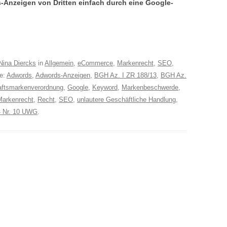
Anzeigen von Dritten einfach durch eine Google-
Nina Diercks
in
Allgemein
,
eCommerce
,
Markenrecht
,
SEO
,
te:
Adwords
,
Adwords-Anzeigen
,
BGH Az. I ZR 188/13
,
BGH Az.
ftsmarkenverordnung
,
Google
,
Keyword
,
Markenbeschwerde
,
Markenrecht
,
Recht
,
SEO
,
unlautere Geschäftliche Handlung
,
4 Nr. 10 UWG
.