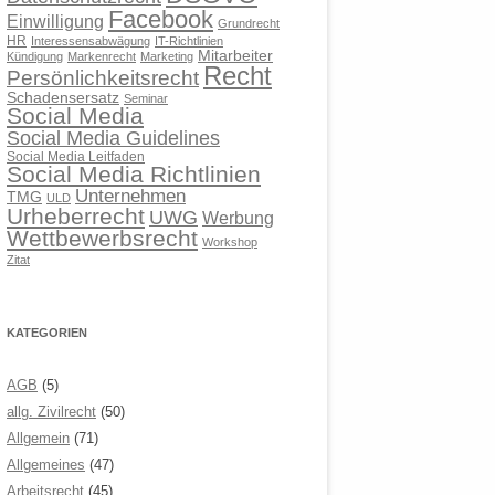
Facebook
Einwilligung
Grundrecht
HR
Interessensabwägung
IT-Richtlinien
Mitarbeiter
Kündigung
Markenrecht
Marketing
Recht
Persönlichkeitsrecht
Schadensersatz
Seminar
Social Media
Social Media Guidelines
Social Media Leitfaden
Social Media Richtlinien
Unternehmen
TMG
ULD
Urheberrecht
UWG
Werbung
Wettbewerbsrecht
Workshop
Zitat
KATEGORIEN
AGB
(5)
allg. Zivilrecht
(50)
Allgemein
(71)
Allgemeines
(47)
Arbeitsrecht
(45)