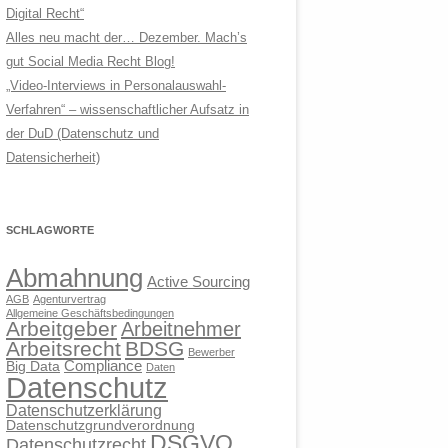
Digital Recht“
Alles neu macht der… Dezember. Mach’s
gut Social Media Recht Blog!
„Video-Interviews in Personalauswahl-
Verfahren“ – wissenschaftlicher Aufsatz in
der DuD (Datenschutz und
Datensicherheit)
SCHLAGWORTE
Abmahnung
Active Sourcing
AGB
Agenturvertrag
Allgemeine Geschäftsbedingungen
Arbeitgeber
Arbeitnehmer
Arbeitsrecht
BDSG
Bewerber
Compliance
Big Data
Daten
Datenschutz
Datenschutzerklärung
Datenschutzgrundverordnung
DSGVO
Datenschutzrecht