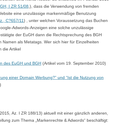
GH, I ZR 51/08
,), dass die Verwendung von fremden
ebsite eine unzulässige markenmäßige Benutzung
z., C?657/11
) , unter welchen Voraussetzung das Buchen
oogle-Adwords-Anzeigen eine solche unzulässige
bestätigte der EuGH dann die Rechtsprechung des BGH
 Namen als Metatags. Wer sich hier für Einzelheiten
 die Artikel
gen des EuGH und BGH
(Artikel vom 19. September 2010)
tzung einer Domain Werbung?” und “Ist die Nutzung von
)
015, Az. I ZR 188/13) aktuell mit einer gänzlich anderen,
ellung zum Thema „Markenrechte & Adwords“ beschäftigt: