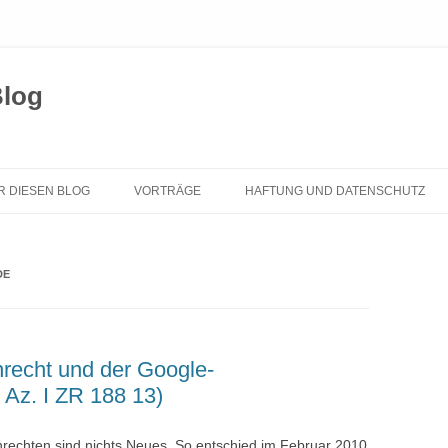
Blog
Zum
Inhalt
R DIESEN BLOG
VORTRÄGE
HAFTUNG UND DATENSCHUTZ
springen
DE
recht und der Google-
Az. I ZR 188 13)
echten sind nichts Neues. So entschied im Februar 2010