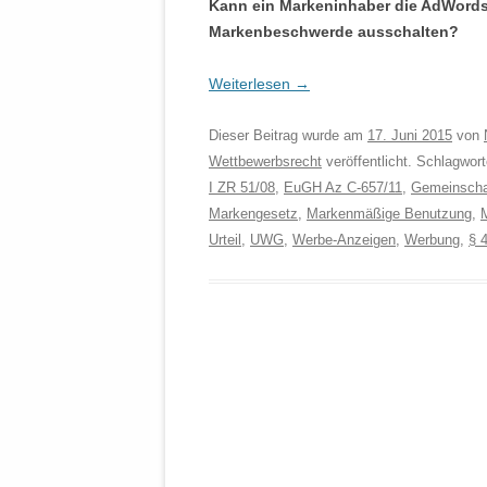
Kann ein Markeninhaber die AdWords-
Markenbeschwerde ausschalten?
Weiterlesen
→
Dieser Beitrag wurde am
17. Juni 2015
von
Wettbewerbsrecht
veröffentlicht. Schlagwor
I ZR 51/08
,
EuGH Az C-657/11
,
Gemeinscha
Markengesetz
,
Markenmäßige Benutzung
,
Urteil
,
UWG
,
Werbe-Anzeigen
,
Werbung
,
§ 