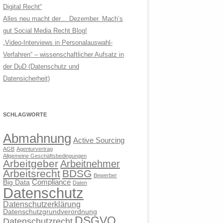
Digital Recht“
Alles neu macht der… Dezember. Mach’s
gut Social Media Recht Blog!
„Video-Interviews in Personalauswahl-
Verfahren“ – wissenschaftlicher Aufsatz in
der DuD (Datenschutz und
Datensicherheit)
SCHLAGWORTE
Abmahnung
Active Sourcing
AGB
Agenturvertrag
Allgemeine Geschäftsbedingungen
Arbeitgeber
Arbeitnehmer
Arbeitsrecht
BDSG
Bewerber
Compliance
Big Data
Daten
Datenschutz
Datenschutzerklärung
Datenschutzgrundverordnung
DSGVO
Datenschutzrecht