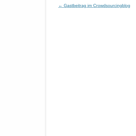
Beitrags-
←
Gastbeitrag im Crowdsourcingblog
Navigation