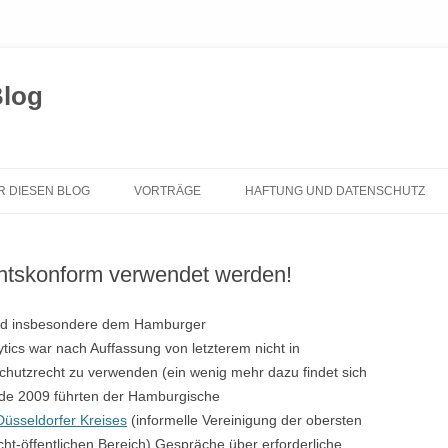
Blog
Zum
Inhalt
R DIESEN BLOG
VORTRÄGE
HAFTUNG UND DATENSCHUTZ
springen
chtskonform verwendet werden!
und insbesondere dem Hamburger
ics war nach Auffassung von letzterem nicht in
hutzrecht zu verwenden (ein wenig mehr dazu findet sich
nde 2009 führten der Hamburgische
Düsseldorfer Kreises
(informelle Vereinigung der obersten
ht-öffentlichen Bereich) Gespräche über erforderliche