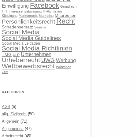
Facebook
Einwilligung
Grundrecht
HR
Interessensabwägung
IT-Richtlinien
Mitarbeiter
Kündigung
Markenrecht
Marketing
Recht
Persönlichkeitsrecht
Schadensersatz
Seminar
Social Media
Social Media Guidelines
Social Media Leitfaden
Social Media Richtlinien
Unternehmen
TMG
ULD
Urheberrecht
UWG
Werbung
Wettbewerbsrecht
Workshop
Zitat
KATEGORIEN
AGB
(5)
allg. Zivilrecht
(50)
Allgemein
(71)
Allgemeines
(47)
Arbeitsrecht
(45)