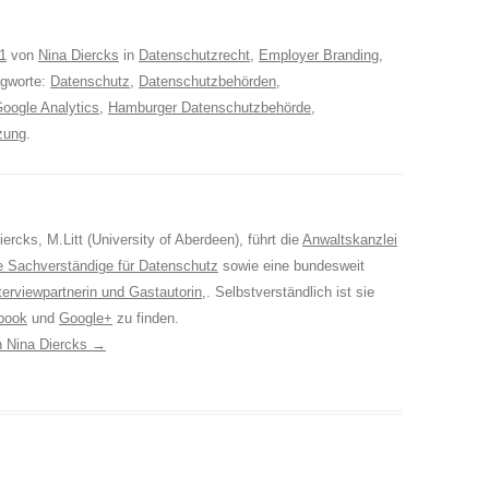
1
von
Nina Diercks
in
Datenschutzrecht
,
Employer Branding
,
agworte:
Datenschutz
,
Datenschutzbehörden
,
oogle Analytics
,
Hamburger Datenschutzbehörde
,
zung
.
ercks, M.Litt (University of Aberdeen), führt die
Anwaltskanzlei
e Sachverständige für Datenschutz
sowie eine bundesweit
terviewpartnerin und Gastautorin
,. Selbstverständlich ist sie
book
und
Google+
zu finden.
on Nina Diercks
→