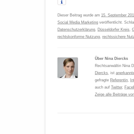
Dieser Beitrag wurde am
15. September 201
Social Media Marketing
veröffentlicht. Schl
Datenschutzerklärung
,
Düsseldorfer Kreis
,
G
rechtskonforme Nutzung
,
rechtssichere Nut
Über Nina Diercks
Rechtsanwältin Nina Di
Diercks
, ist
anerkannt
gefragte
Referentin
,
In
auch auf
Twitter
,
Face
Zeige alle Beiträge v