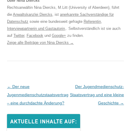
Über Nina Diercks
Rechtsanwältin Nina Diercks, M.Litt (University of Aberdeen), führt
die
Anwaltskanzlei Diercks
, ist
anerkannte Sachverständige für
Datenschutz
sowie eine bundesweit gefragte
Referentin
,
Interviewpartnerin und Gastautorin
,. Selbstverständlich ist sie auch
auf
Twitter
,
Facebook
und
Google+
zu finden.
Zeige alle Beiträge von Nina Diercks
→
Beitrags-
←
Der neue
Der Jugendmedienschutz-
Navigation
Jugenmedienschutzstaatsvertrag
Staatsvertrag und eine kleine
– eine durchdachte Änderung?
Geschichte
→