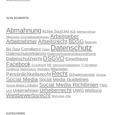
SCHLAGWORTE
Abmahnung
Active Sourcing
AGB
Agenturvertrag
Arbeitgeber
Allgemeine Geschäftsbedingungen
Arbeitsrecht
BDSG
Arbeitnehmer
Bewerber
Datenschutz
Compliance
Big Data
Daten
Datenschutzerklärung
Datenschutzgrundverordnung
DSGVO
Datenschutzrecht
Einwilligung
Facebook
HR
Grundrecht
Interessensabwägung
IT-Richtlinien
Mitarbeiter
Kündigung
Markenrecht
Marketing
Recht
Persönlichkeitsrecht
Schadensersatz
Seminar
Social Media
Social Media Guidelines
Social Media Richtlinien
TMG
Social Media Leitfaden
Urheberrecht
UWG
Unternehmen
Werbung
ULD
Wettbewerbsrecht
Workshop
Zitat
KATEGORIEN