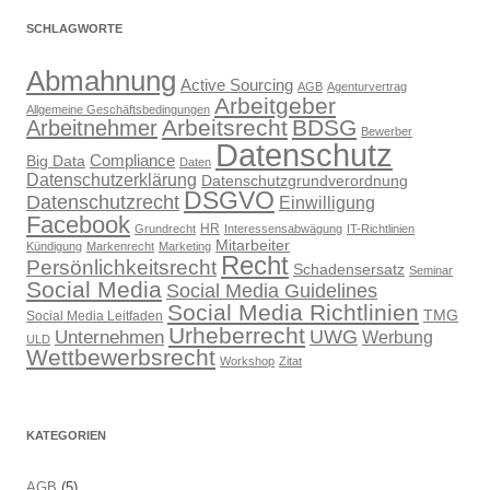
SCHLAGWORTE
Abmahnung
Active Sourcing
AGB
Agenturvertrag
Arbeitgeber
Allgemeine Geschäftsbedingungen
Arbeitsrecht
BDSG
Arbeitnehmer
Bewerber
Datenschutz
Compliance
Big Data
Daten
Datenschutzerklärung
Datenschutzgrundverordnung
DSGVO
Datenschutzrecht
Einwilligung
Facebook
HR
Grundrecht
Interessensabwägung
IT-Richtlinien
Mitarbeiter
Kündigung
Markenrecht
Marketing
Recht
Persönlichkeitsrecht
Schadensersatz
Seminar
Social Media
Social Media Guidelines
Social Media Richtlinien
TMG
Social Media Leitfaden
Urheberrecht
UWG
Unternehmen
Werbung
ULD
Wettbewerbsrecht
Workshop
Zitat
KATEGORIEN
AGB
(5)