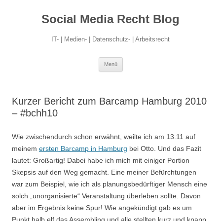
Social Media Recht Blog
IT- | Medien- | Datenschutz- | Arbeitsrecht
Zum
Menü
Inhalt
springen
Kurzer Bericht zum Barcamp Hamburg 2010
– #bchh10
Wie zwischendurch schon erwähnt, weilte ich am 13.11 auf
meinem
ersten Barcamp in Hamburg
bei Otto. Und das Fazit
lautet: Großartig! Dabei habe ich mich mit einiger Portion
Skepsis auf den Weg gemacht. Eine meiner Befürchtungen
war zum Beispiel, wie ich als planungsbedürftiger Mensch eine
solch „unorganisierte“ Veranstaltung überleben sollte. Davon
aber im Ergebnis keine Spur! Wie angekündigt gab es um
Punkt halb elf das Assembling und alle stellten kurz und knapp