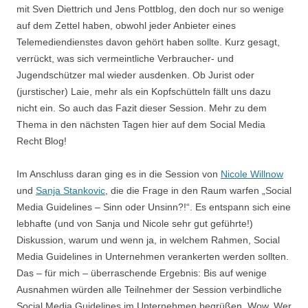
mit Sven Diettrich und Jens Pottblog, den doch nur so wenige
auf dem Zettel haben, obwohl jeder Anbieter eines
Telemediendienstes davon gehört haben sollte. Kurz gesagt,
verrückt, was sich vermeintliche Verbraucher- und
Jugendschützer mal wieder ausdenken. Ob Jurist oder
(jurstischer) Laie, mehr als ein Kopfschütteln fällt uns dazu
nicht ein. So auch das Fazit dieser Session. Mehr zu dem
Thema in den nächsten Tagen hier auf dem Social Media
Recht Blog!
Im Anschluss daran ging es in die Session von
Nicole Willnow
und
Sanja Stankovic
, die die Frage in den Raum warfen „Social
Media Guidelines – Sinn oder Unsinn?!“. Es entspann sich eine
lebhafte (und von Sanja und Nicole sehr gut geführte!)
Diskussion, warum und wenn ja, in welchem Rahmen, Social
Media Guidelines in Unternehmen verankerten werden sollten.
Das – für mich – überraschende Ergebnis: Bis auf wenige
Ausnahmen würden alle Teilnehmer der Session verbindliche
Social Media Guidelines im Unternehmen begrüßen. Wow. Wer