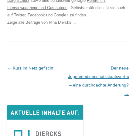
Datenschutz
sowie eine bundesweit gefragte
Referentin
,
Interviewpartnerin und Gastautorin
,. Selbstverständlich ist sie auch
auf
Twitter
,
Facebook
und
Google+
zu finden.
Zeige alle Beiträge von Nina Diercks
→
Beitrags-
←
Kurz im Netz gefischt!
Der neue
Navigation
Jugenmedienschutzstaatsvertrag
– eine durchdachte Änderung?
→