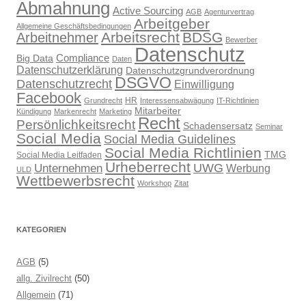
Abmahnung
Active Sourcing
AGB
Agenturvertrag
Arbeitgeber
Allgemeine Geschäftsbedingungen
Arbeitsrecht
BDSG
Arbeitnehmer
Bewerber
Datenschutz
Compliance
Big Data
Daten
Datenschutzerklärung
Datenschutzgrundverordnung
DSGVO
Datenschutzrecht
Einwilligung
Facebook
HR
Grundrecht
Interessensabwägung
IT-Richtlinien
Mitarbeiter
Kündigung
Markenrecht
Marketing
Recht
Persönlichkeitsrecht
Schadensersatz
Seminar
Social Media
Social Media Guidelines
Social Media Richtlinien
TMG
Social Media Leitfaden
Urheberrecht
UWG
Unternehmen
Werbung
ULD
Wettbewerbsrecht
Workshop
Zitat
KATEGORIEN
AGB
(5)
allg. Zivilrecht
(50)
Allgemein
(71)