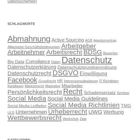
Datensicherheit)
SCHLAGWORTE
Abmahnung
Active Sourcing
AGB
Agenturvertrag
Arbeitgeber
Allgemeine Geschäftsbedingungen
Arbeitsrecht
BDSG
Arbeitnehmer
Bewerber
Datenschutz
Compliance
Big Data
Daten
Datenschutzerklärung
Datenschutzgrundverordnung
DSGVO
Datenschutzrecht
Einwilligung
Facebook
HR
Grundrecht
Interessensabwägung
IT-Richtlinien
Mitarbeiter
Kündigung
Markenrecht
Marketing
Recht
Persönlichkeitsrecht
Schadensersatz
Seminar
Social Media
Social Media Guidelines
Social Media Richtlinien
TMG
Social Media Leitfaden
Urheberrecht
UWG
Unternehmen
Werbung
ULD
Wettbewerbsrecht
Workshop
Zitat