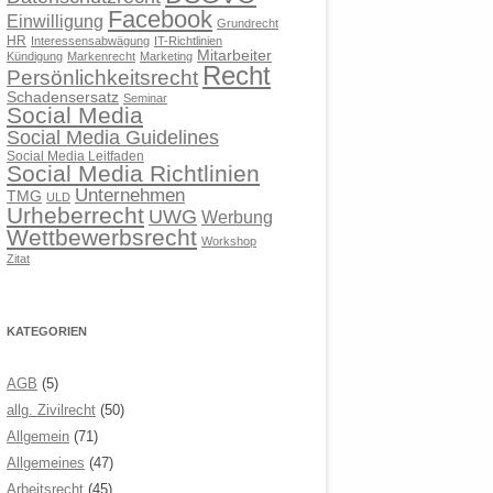
Facebook
Einwilligung
Grundrecht
HR
Interessensabwägung
IT-Richtlinien
Mitarbeiter
Kündigung
Markenrecht
Marketing
Recht
Persönlichkeitsrecht
Schadensersatz
Seminar
Social Media
Social Media Guidelines
Social Media Leitfaden
Social Media Richtlinien
Unternehmen
TMG
ULD
Urheberrecht
UWG
Werbung
Wettbewerbsrecht
Workshop
Zitat
KATEGORIEN
AGB
(5)
allg. Zivilrecht
(50)
Allgemein
(71)
Allgemeines
(47)
Arbeitsrecht
(45)