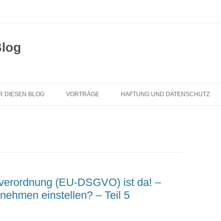
Blog
Zum
Inhalt
R DIESEN BLOG
VORTRÄGE
HAFTUNG UND DATENSCHUTZ
springen
verordnung (EU-DSGVO) ist da! –
ehmen einstellen? – Teil 5