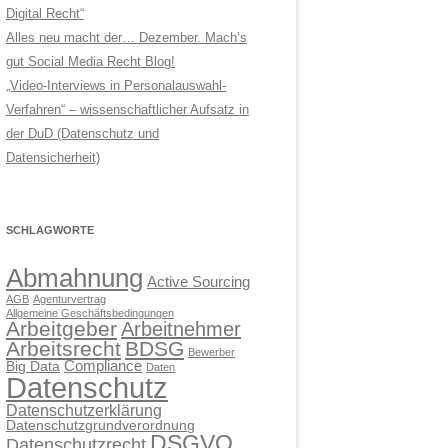
Digital Recht“
Alles neu macht der… Dezember. Mach’s
gut Social Media Recht Blog!
„Video-Interviews in Personalauswahl-
Verfahren“ – wissenschaftlicher Aufsatz in
der DuD (Datenschutz und
Datensicherheit)
SCHLAGWORTE
Abmahnung
Active Sourcing
AGB
Agenturvertrag
Allgemeine Geschäftsbedingungen
Arbeitgeber
Arbeitnehmer
Arbeitsrecht
BDSG
Bewerber
Compliance
Big Data
Daten
Datenschutz
Datenschutzerklärung
Datenschutzgrundverordnung
DSGVO
Datenschutzrecht