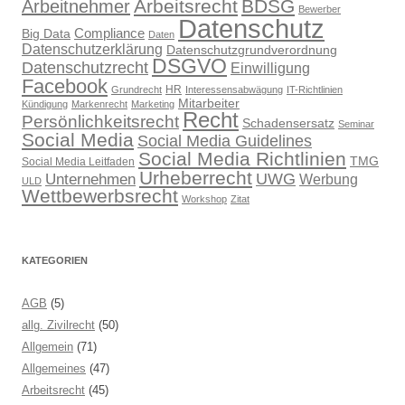
Arbeitsrecht
BDSG
Arbeitnehmer
Bewerber
Datenschutz
Compliance
Big Data
Daten
Datenschutzerklärung
Datenschutzgrundverordnung
DSGVO
Datenschutzrecht
Einwilligung
Facebook
HR
Grundrecht
Interessensabwägung
IT-Richtlinien
Mitarbeiter
Kündigung
Markenrecht
Marketing
Recht
Persönlichkeitsrecht
Schadensersatz
Seminar
Social Media
Social Media Guidelines
Social Media Richtlinien
TMG
Social Media Leitfaden
Urheberrecht
UWG
Unternehmen
Werbung
ULD
Wettbewerbsrecht
Workshop
Zitat
KATEGORIEN
AGB
(5)
allg. Zivilrecht
(50)
Allgemein
(71)
Allgemeines
(47)
Arbeitsrecht
(45)