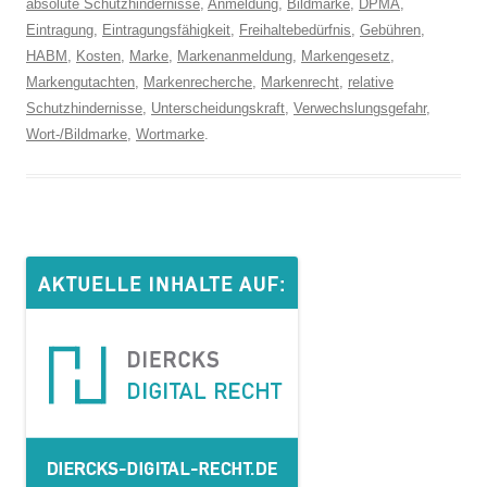
absolute Schutzhindernisse
,
Anmeldung
,
Bildmarke
,
DPMA
,
Eintragung
,
Eintragungsfähigkeit
,
Freihaltebedürfnis
,
Gebühren
,
HABM
,
Kosten
,
Marke
,
Markenanmeldung
,
Markengesetz
,
Markengutachten
,
Markenrecherche
,
Markenrecht
,
relative
Schutzhindernisse
,
Unterscheidungskraft
,
Verwechslungsgefahr
,
Wort-/Bildmarke
,
Wortmarke
.